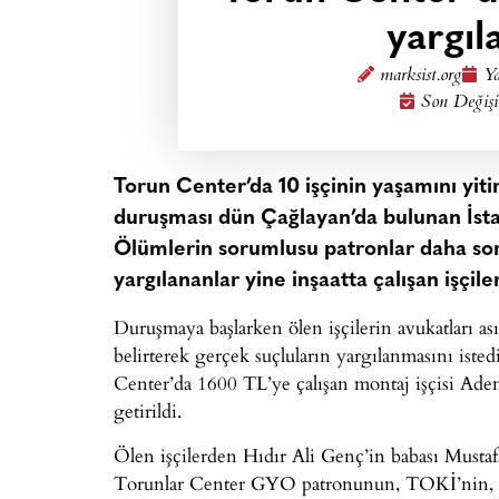
yargı
marksist.org
Ya
Son Değişi
Torun Center’da 10 işçinin yaşamını yitir
duruşması dün Çağlayan’da bulunan İst
Ölümlerin sorumlusu patronlar daha sor
yargılananlar yine inşaatta çalışan işçile
Duruşmaya başlarken ölen işçilerin avukatları 
belirterek gerçek suçluların yargılanmasını iste
Center’da 1600 TL’ye çalışan montaj işçisi Ade
getirildi.
Ölen işçilerden Hıdır Ali Genç’in babası Mustafa
Torunlar Center GYO patronunun, TOKİ’nin, i