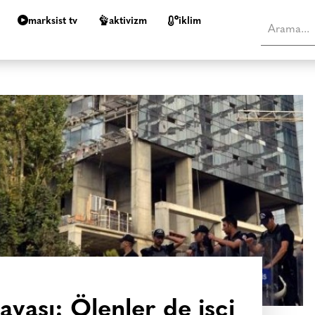
marksist tv
aktivizm
i̇klim
vası: Ölenler de işçi