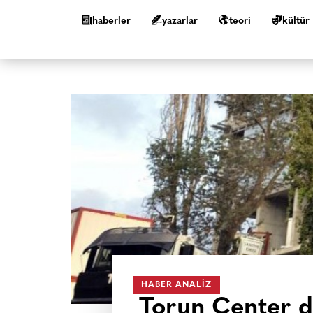
haberler
yazarlar
teori
kültür
HABER ANALIZ
Torun Center da