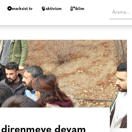
marksist tv
aktivizm
i̇klim
i direnmeye devam