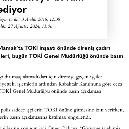
ediyor
ayın tarihi:
3 Aralık 2018, 12:38
lik: 27 Ağustos 2024, 11:06
a Mamak’ta TOKİ inşaatı önünde direniş çadırı
ileri, bugün TOKİ Genel Müdürlüğü önünde basın
dır maaş alamadıkları için direnişe geçen işçiler,
iyetteki işlemlerin ardından Kabahtalr Kanununa göre ceza
0’te TOKİ Genel Müdürlüğü önünde basın açıklaması
polis sadece işçilerin TOKİ önüne gitmesine izin verirken,
erin basın açıklamasına katılması engellendi.
birlerine konuşan işçi Ömer Özkaya, “Görüşme talebimiz