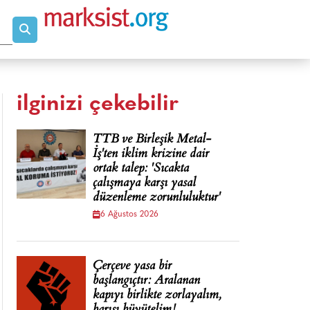
ilginizi çekebilir
TTB ve Birleşik Metal-
İş'ten iklim krizine dair
ortak talep: 'Sıcakta
çalışmaya karşı yasal
düzenleme zorunluluktur'
6 Ağustos 2026
Çerçeve yasa bir
başlangıçtır: Aralanan
kapıyı birlikte zorlayalım,