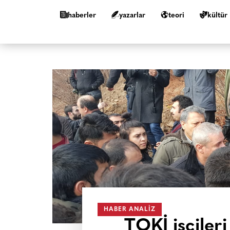
haberler
yazarlar
teori
kültür
HABER ANALIZ
TOKİ işçiler