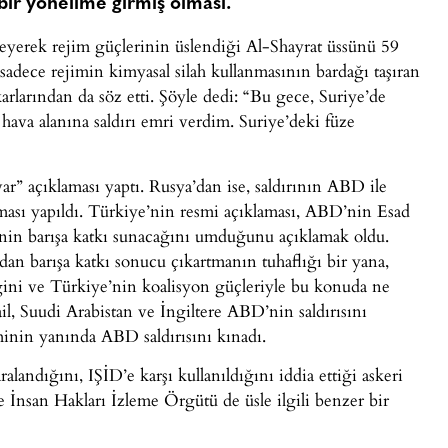
bir yönelime girmiş olması.
leyerek rejim güçlerinin üslendiği Al-Shayrat üssünü 59
ece rejimin kimyasal silah kullanmasının bardağı taşıran
rlarından da söz etti. Şöyle dedi: “Bu gece, Suriye’de
ı hava alanına saldırı emri verdim. Suriye’deki füze
ar” açıklaması yaptı. Rusya’dan ise, saldırının ABD ile
aması yapıldı. Türkiye’nin resmi açıklaması, ABD’nin Esad
nin barışa katkı sunacağını umduğunu açıklamak oldu.
 barışa katkı sonucu çıkartmanın tuhaflığı bir yana,
ğini ve Türkiye’nin koalisyon güçleriyle bu konuda ne
il, Suudi Arabistan ve İngiltere ABD’nin saldırısını
iminin yanında ABD saldırısını kınadı.
landığını, IŞİD’e karşı kullanıldığını iddia ettiği askeri
ye İnsan Hakları İzleme Örgütü de üsle ilgili benzer bir