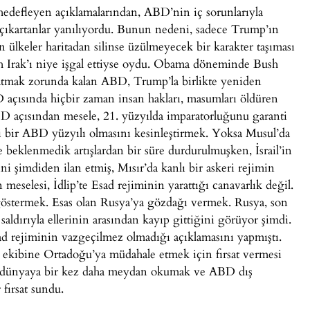
defleyen açıklamalarından, ABD’nin iç sorunlarıyla
çıkartanlar yanılıyordu. Bunun nedeni, sadece Trump’ın
n ülkeler haritadan silinse üzülmeyecek bir karakter taşıması
h Irak’ı niye işgal ettiyse oydu. Obama döneminde Bush
m atmak zorunda kalan ABD, Trump’la birlikte yeniden
açısında hiçbir zaman insan hakları, masumları öldüren
D açısından mesele, 21. yüzyılda imparatorluğunu garanti
ibi bir ABD yüzyılı olmasını kesinleştirmek. Yoksa Musul’da
 beklenmedik artışlardan bir süre durdurulmuşken, İsrail’in
ini şimdiden ilan etmiş, Mısır’da kanlı bir askeri rejimin
 meselesi, İdlip’te Esad rejiminin yarattığı canavarlık değil.
göstermek. Esas olan Rusya’ya gözdağı vermek. Rusya, son
saldırıyla ellerinin arasından kayıp gittiğini görüyor şimdi.
ad rejiminin vazgeçilmez olmadığı açıklamasını yapmıştı.
e ekibine Ortadoğu’ya müdahale etmek için fırsat vermesi
için dünyaya bir kez daha meydan okumak ve ABD dış
 fırsat sundu.