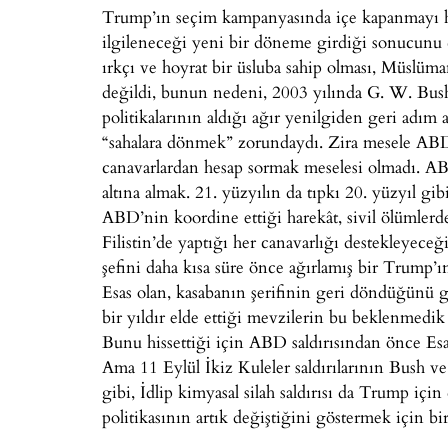
Trump’ın seçim kampanyasında içe kapanmayı he
ilgileneceği yeni bir döneme girdiği sonucunu 
ırkçı ve hoyrat bir üsluba sahip olması, Müslüma
değildi, bunun nedeni, 2003 yılında G. W. Bus
politikalarının aldığı ağır yenilgiden geri adı
“sahalara dönmek” zorundaydı. Zira mesele ABD 
canavarlardan hesap sormak meselesi olmadı. AB
altına almak. 21. yüzyılın da tıpkı 20. yüzyıl g
ABD’nin koordine ettiği harekât, sivil ölümlerde
Filistin’de yaptığı her canavarlığı destekleyeceğ
şefini daha kısa süre önce ağırlamış bir Trump’ın
Esas olan, kasabanın şerifinin geri döndüğünü 
bir yıldır elde ettiği mevzilerin bu beklenmedik 
Bunu hissettiği için ABD saldırısından önce Es
Ama 11 Eylül İkiz Kuleler saldırılarının Bush v
gibi, İdlip kimyasal silah saldırısı da Trump 
politikasının artık değiştiğini göstermek için bir