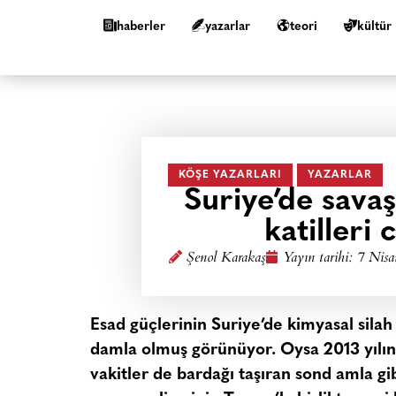
haberler
yazarlar
teori
kültür
KÖŞE YAZARLARI
YAZARLAR
Suriye’de savaş
katilleri 
Şenol Karakaş
Yayın tarihi:
7 Nisa
Esad güçlerinin Suriye’de kimyasal silah
damla olmuş görünüyor. Oysa 2013 yılınd
vakitler de bardağı taşıran sond amla gib