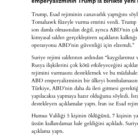
emperyalizminin Trump’la birlikte yeni 
Trump, Esad rejiminin canavarlık yaptığını söy
Tomahawk füzeyle vurma emrini verdi. Trump sad
son damla olmasından değil, ayrıca ABD’nin çıka
kimyasal saldırı gerçekleştiren uçakların kalktığ
operasyonu ABD’nin güvenliği için elzemdi.”
Suriye rejimi saldırının ardından “kaygılarımız v
Rusya ilişkilerini çok kötü etkileyeceğini açıkl
rejimini vurmasını desteklemek ve bu müdahale
ABD emperyalizminin bir ülkeyi bombalamasından
Türkiye, ABD’nin daha da ileri gitmesi gerekti
yapılacaksa yapmaya hazır olduğunu söyledi. İsra
destekleyen açıklamalar yaptı. İran ise Esad rej
Humus Valiliği 5 kişinin öldüğünü, 7 kişinin yara
üssün kullanılamaz hale geldiğini açıkladı. Suri
açıklama yaptı.