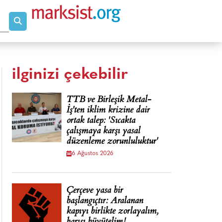
ilginizi çekebilir
TTB ve Birleşik Metal-
İş'ten iklim krizine dair
ortak talep: 'Sıcakta
çalışmaya karşı yasal
düzenleme zorunluluktur'
6 Ağustos 2026
Çerçeve yasa bir
başlangıçtır: Aralanan
kapıyı birlikte zorlayalım,