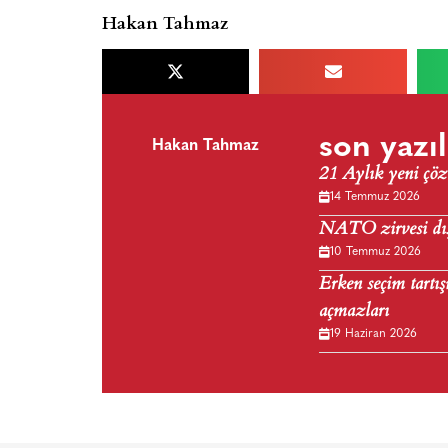
Hakan Tahmaz
son yazıl
Hakan Tahmaz
21 Aylık yeni çöz
14 Temmuz 2026
NATO zirvesi dış 
10 Temmuz 2026
Erken seçim tartış
açmazları
19 Haziran 2026