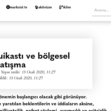
marksist tv
aktivizm
i̇klim
ikastı ve bölgesel
atışma
Yayın tarihi:
15 Ocak 2020, 11:27
iklik: 15 Ocak 2020, 11:27
dönemin başlangıcı olacak gibi görünüyor.
ratılan beklentilerin ve iddiaların aksine,