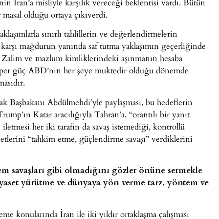
n İran’a misliyle karşılık vereceği beklentisi vardı. Bütün
 masal olduğu ortaya çıkıverdi.
laşımlarla sınırlı tahlillerin ve değerlendirmelerin
 karşı mağdurun yanında saf tutma yaklaşımın geçerliğinde
. Zalim ve mazlum kimliklerindeki aşınmanın hesaba
t süper güç ABD’nin her şeye muktedir olduğu dönemde
masıdır.
Irak Başbakanı Abdülmehdi’yle paylaşması, bu hedeflerin
ump’ın Katar aracılığıyla Tahran’a, “orantılı bir yanıt
iletmesi her iki tarafın da savaş istemediği, kontrollü
etlerini “tahkim etme, güçlendirme savaşı” verdiklerini
em savaşları gibi olmadığını gözler önüne sermekle
yaset yürütme ve dünyaya yön verme tarz, yöntem ve
eme konularında İran ile iki yıldır ortaklaşma çalışması