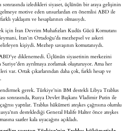
onrasında izledikleri siyaset, üçlünün bir araya gelişinin
ya gelmeye motive eden unsurlardan en önemlisi ABD ile
arklı yaklaşım ve hesaplarının olmasıydı.
mek için İran Devrim Muhafızları Kudüs Gücü Komutanı
leymani, İran’ın Ortadoğu’da mezhepsel ve askeri
belirleyen kişiydi. Mezhep savaşının komutanıydı.
 ABD’ye diklenemedi. Üçlünün siyasetinin merkezini
a Suriye’den ayrılmaya zorlamak oluşturuyor. Ama her
eri var. Ortak çıkarlarından daha çok, farklı hesap ve
.
lendirmek gerek. Türkiye’nin BM destekli Libya Trablus
sı sonrasında, Rusya Devlet Başkanı Vladimir Putin ile
çağrısı yaptılar. Trablus hükümeti ateşkes çağrısına olumlu
usya’nın desteklediği General Halife Halter önce ateşkes
asına saatler kala uyacağını açıkladı.
, gerilim yaratan Türkiye’nin Trablus hükümetiyle