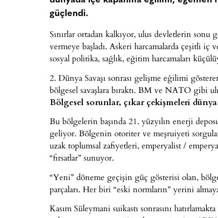
dünyada içe kapanma eğilimi, egemen mill
güçlendi.
Sınırlar ortadan kalkıyor, ulus devletlerin sonu 
vermeye başladı. Askeri harcamalarda çeşitli iç v
sosyal politika, sağlık, eğitim harcamaları küçül
2. Dünya Savaşı sonrası gelişme eğilimi gösteren ö
bölgesel savaşlara bıraktı. BM ve NATO gibi ulu
Bölgesel sorunlar, çıkar çekişmeleri dünya
Bu bölgelerin başında 21. yüzyılın enerji dep
geliyor. Bölgenin otoriter ve meşruiyeti sorgul
uzak toplumsal zafiyetleri, emperyalist / emperya
“fırsatlar” sunuyor.
“Yeni” döneme geçişin güç gösterisi olan, bölges
parçaları. Her biri “eski normların” yerini almay
Kasım Süleymani suikastı sonrasını hatırlamakta 