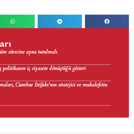
arı
üm sürecine ayna tutulmalı
politikanın iç siyasete dönüştüğü gösteri
maları, Cumhur İttifakı'nın stratejisi ve muhalefetin