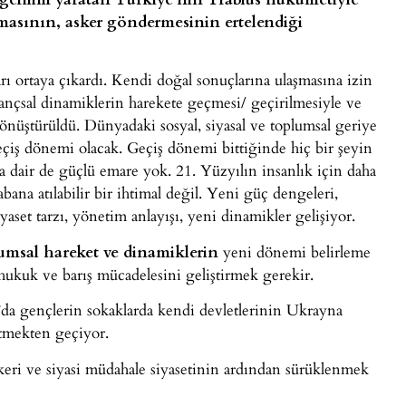
masının, asker göndermesinin ertelendiği
arı ortaya çıkardı. Kendi doğal sonuçlarına ulaşmasına izin
ançsal dinamiklerin harekete geçmesi/ geçirilmesiyle ve
dönüştürüldü. Dünyadaki sosyal, siyasal ve toplumsal geriye
geçiş dönemi olacak. Geçiş dönemi bittiğinde hiç bir şeyin
a dair de güçlü emare yok. 21. Yüzyılın insanlık için daha
bana atılabilir bir ihtimal değil. Yeni güç dengeleri,
yaset tarzı, yönetim anlayışı, yeni dinamikler gelişiyor.
lumsal hareket ve dinamiklerin
yeni dönemi belirleme
 hukuk ve barış mücadelesini geliştirmek gerekir.
da gençlerin sokaklarda kendi devletlerinin Ukrayna
etmekten geçiyor.
keri ve siyasi müdahale siyasetinin ardından sürüklenmek