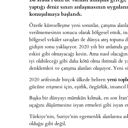
yaptığı deniz sınırı anlaşmasının uygulan
konuşulmaya başlandı.
Özetle küreselleşme yeni sorunlar, çatışma alanl
verilmemesinin sonucu olarak bölgesel etnik, in
bölgesel vekâlet savaşları ile dünya ateş topuna 
gidişin sonu yaklaşıyor. 2020 yılı bir anlamda 
eskisi gibi olmayacağı kesin. Ama nasıl olacağın
iyi olabileceği gibi daha kötü olma ihtimali de ya
denklemleri ve çatışma alanları oluşuyor. Yeni si
2020 arifesinde birçok ülkede beliren
yeni top
gücüne erişmesi için, eşitlik, özgürlük, insancıl
Başka bir dünyayı mümkün kılmak, en son İran’
uçağını düşürmesine isyan etmeleri gibi isyan 
Türkiye’nin, Suriye’nin egemenlik alanlarına as
olduğu gibi değil.