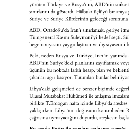
yürüten Türkiye ve Rusya’nın, ABD’nin suikastı s
sınırlarını da gösterdi. Hâlbuki üçlüyü bir ara
Suriye ve Suriye Kürtlerinin geleceği sorununa f
ABD, Ortadoğu’da İran’ı sınırlamak, geriye it
Tümgeneral Kasım Süleymani’yi hedef seçti. Sü
hegemonyasını yaygınlaştıran ve dış siyasetini 
Peki, neden Rusya ve Türkiye, İran’ın yanında
ABD’nin Suriye’deki planlarını zayıflatmak vey
üçünün bu noktada farklı hesap, plan ve beklentil
çıkarları ağır basıyor. Tutumları bunlar belirliyor
Libya’daki gelişmeleri de benzer biçimde değer
Ulusal Mutabakat Hükümeti ile anlaşma imzalama
birlikte T.Erdoğan hafta içinde Libya’da ateşkes 
yaklaşırken, Libya’nın doğusunu kontrol eden R
çağrısına uymayacağını duyurdu, ateşkesin başlam
Bu arada Putin ile varılan anlaşma gereği