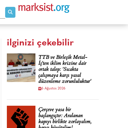
ilginizi çekebilir
TTB ve Birleşik Metal-
İş'ten iklim krizine dair
ortak talep: 'Sıcakta
çalışmaya karşı yasal
düzenleme zorunluluktur'
6 Ağustos 2026
Çerçeve yasa bir
başlangıçtır: Aralanan
kapıyı birlikte zorlayalım,