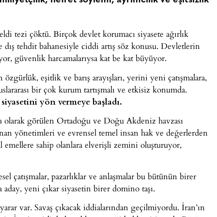
iyetçilik, nefret söylemi, ayrımcılık ve eşitsizlik
geldi tezi çöktü. Birçok devlet korumacı siyasete ağırlık
e dış tehdit bahanesiyle ciddi artış söz konusu. Devletlerin
üyor, güvenlik harcamalarıysa kat be kat büyüyor.
zgürlük, eşitlik ve barış arayışları, yerini yeni çatışmalara,
slararası bir çok kurum tartışmalı ve etkisiz konumda.
 siyasetini yön vermeye başladı.
osu olarak görülen Ortadoğu ve Doğu Akdeniz havzası
anan yönetimleri ve evrensel temel insan hak ve değerlerden
l emellere sahip olanlara elverişli zemini oluşturuyor,
el çatışmalar, pazarlıklar ve anlaşmalar bu bütünün birer
a aday, yeni çıkar siyasetin birer domino taşı.
yarar var. Savaş çıkacak iddialarından geçilmiyordu. İran’ın