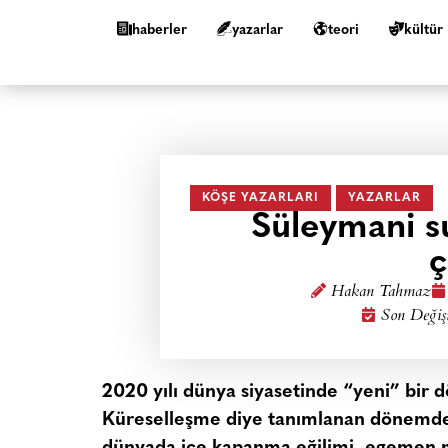
haberler
yazarlar
teori
kültür
KÖŞE YAZARLARI
YAZARLAR
Süleymani su
ç
Hakan Tahmaz
Son Değiş
2020 yılı dünya siyasetinde “yeni” bir 
Küreselleşme diye tanımlanan dönemde ya