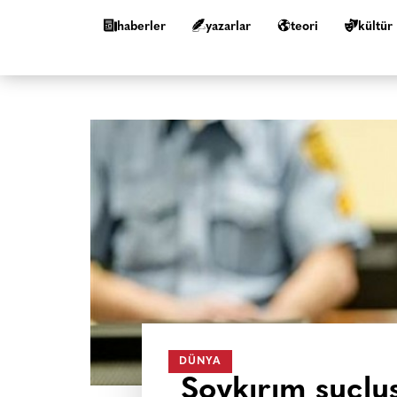
haberler
yazarlar
teori
kültür
DÜNYA
Soykırım suçlu