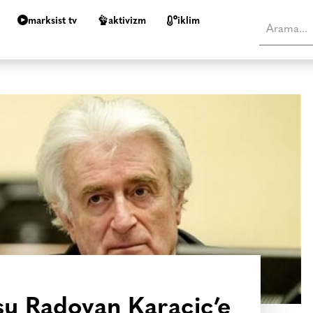
marksist tv
aktivizm
i̇klim
su Radovan Karaciç’e