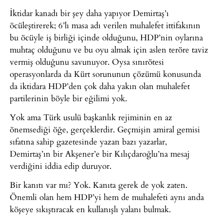
İktidar kanadı bir şey daha yapıyor Demirtaş’ı
öcüleştirerek; 6’lı masa adı verilen muhalefet ittifakının
bu öcüyle iş birliği içinde olduğunu, HDP’nin oylarına
muhtaç olduğunu ve bu oyu almak için aslen teröre taviz
vermiş olduğunu savunuyor. Oysa sınırötesi
operasyonlarda da Kürt sorununun çözümü konusunda
da iktidara HDP’den çok daha yakın olan muhalefet
partilerinin böyle bir eğilimi yok.
Yok ama Türk usulü başkanlık rejiminin en az
önemsediği öğe, gerçeklerdir. Geçmişin amiral gemisi
sıfatına sahip gazetesinde yazan bazı yazarlar,
Demirtaş’ın bir Akşener’e bir Kılıçdaroğlu’na mesaj
verdiğini iddia edip duruyor.
Bir kanıtı var mı? Yok. Kanıta gerek de yok zaten.
Önemli olan hem HDP’yi hem de muhalefeti aynı anda
köşeye sıkıştıracak en kullanışlı yalanı bulmak.