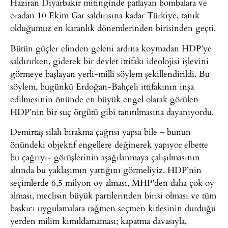
Haziran Diyarbakır mitinginde patlayan bombalara ve
oradan 10 Ekim Gar saldırısına kadar Türkiye, tanık
olduğumuz en karanlık dönemlerinden birisinden geçti.
Bütün güçler elinden geleni ardına koymadan HDP’ye
saldırırken, giderek bir devlet ittifakı ideolojisi işlevini
görmeye başlayan yerli-milli söylem şekillendirildi. Bu
söylem, bugünkü Erdoğan-Bahçeli ittifakının inşa
edilmesinin önünde en büyük engel olarak görülen
HDP’nin bir suç örgütü gibi tanıtılmasına dayanıyordu.
Demirtaş silah bırakma çağrısı yapsa bile – bunun
önündeki objektif engellere değinerek yapıyor elbette
bu çağrıyı- görüşlerinin aşağılanmaya çalışılmasının
altında bu yaklaşımın yattığını görmeliyiz. HDP’nin
seçimlerde 6,5 milyon oy alması, MHP’den daha çok oy
alması, meclisin büyük partilerinden birisi olması ve tüm
baskıcı uygulamalara rağmen seçmen kitlesinin durduğu
yerden milim kımıldamaması; kapatma davasıyla,