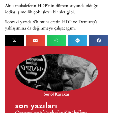
Altılı muhalefetin HDP’nin dümen suyunda olduğu
iddiası şimdilik çok işlevli bir alet gibi.
Sonraki yazıda 6’lı muhalefetin HDP ve Demirtaş’a
yaklaşımına da değinmeye çalışacağım.
Şenol Karakaş
son yazıları
Çerçeveyi genişletecek olan Kürt halkına