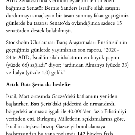
ABD Senatosu’nda Vermont eyaletini temsil eden
bağımsız Senatör Bernie Sanders İsrail’e silah satışını
durdurmayı amaçlayan bir tasarı sunmuş fakat geçtiğimiz
günlerde bu tasarısı Senato’da oylandığında sadece 15
senatörden destek bulabilmişti.
Stockholm Uluslararası Barış Araştırmaları Enstitüsü’nün
geçtiğimiz günlerde yayımlanan son raporu, “2020-
24’te ABD, İsrail’in silah ithalatının en büyük payını
(yüzde 66) sağladı” diyor; “ardından Almanya (yüzde 33)
ve İtalya (yüzde 1,0) geldi.”
Artık Batı Şeria da hedefte
İsrail, Mart ortasında Gazze’deki katliamını yeniden
başlatırken Batı Şeria’daki şiddetini de tırmandırdı,
bölgedeki acımasız işgali ile 40.000’den fazla Filistinliyi
yerinden etti. Birleşmiş Milletlerin açıklamalarına göre,
İsrail’in ateşkesi bozup Gazze’yi bombalamaya
başlamasından bu yana toplamda 142 binden fazla