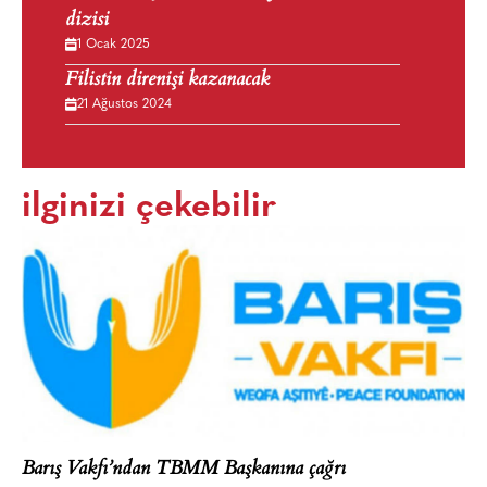
dizisi
1 Ocak 2025
Filistin direnişi kazanacak
21 Ağustos 2024
ilginizi çekebilir
Barış Vakfı’ndan TBMM Başkanına çağrı