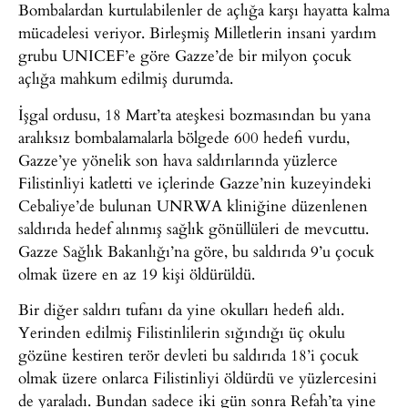
Bombalardan kurtulabilenler de açlığa karşı hayatta kalma
mücadelesi veriyor. Birleşmiş Milletlerin insani yardım
grubu UNICEF’e göre Gazze’de bir milyon çocuk
açlığa mahkum edilmiş durumda.
İşgal ordusu, 18 Mart’ta ateşkesi bozmasından bu yana
aralıksız bombalamalarla bölgede 600 hedefi vurdu,
Gazze’ye yönelik son hava saldırılarında yüzlerce
Filistinliyi katletti ve içlerinde Gazze’nin kuzeyindeki
Cebaliye’de bulunan UNRWA kliniğine düzenlenen
saldırıda hedef alınmış sağlık gönüllüleri de mevcuttu.
Gazze Sağlık Bakanlığı’na göre, bu saldırıda 9’u çocuk
olmak üzere en az 19 kişi öldürüldü.
Bir diğer saldırı tufanı da yine okulları hedefi aldı.
Yerinden edilmiş Filistinlilerin sığındığı üç okulu
gözüne kestiren terör devleti bu saldırıda 18’i çocuk
olmak üzere onlarca Filistinliyi öldürdü ve yüzlercesini
de yaraladı. Bundan sadece iki gün sonra Refah’ta yine