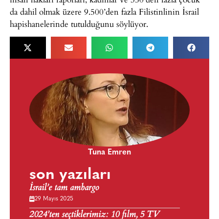
da dahil olmak üzere 9.500’den fazla Filistinlinin İsrail
hapishanelerinde tutulduğunu söylüyor.
Tuna Emren
son yazıları
İsrail’e tam ambargo
29 Mayıs 2025
2024’ten seçtiklerimiz: 10 film, 5 TV