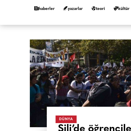
haberler
yazarlar
teori
kültür
DÜNYA
Şili’de öğrenci