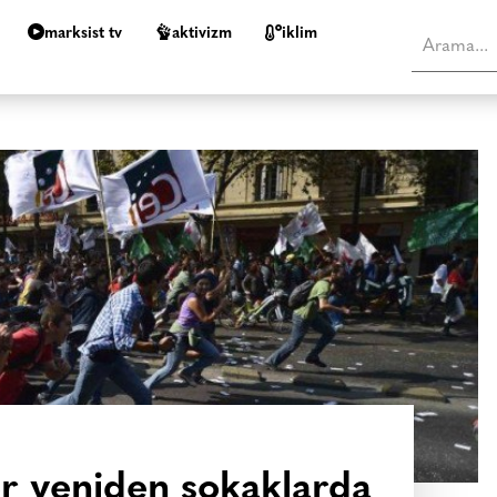
marksist tv
aktivizm
i̇klim
ler yeniden sokaklarda