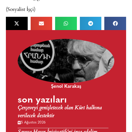
(Sosyalist İşçi)
Şenol Karakaş
son yazıları
Çerçeveyi genişletecek olan Kürt halkına
verilecek destektir
5 Ağustos 2026