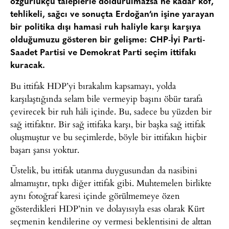
özgürlükçü taleplerle doldurulmazsa ne kadar kof,
tehlikeli, sağcı ve sonuçta Erdoğan’ın işine yarayan
bir politika dışı hamasi ruh haliyle karşı karşıya
olduğumuzu gösteren bir gelişme: CHP-İyi Parti-
Saadet Partisi ve Demokrat Parti seçim ittifakı
kuracak.
Bu ittifak HDP’yi bırakalım kapsamayı, yolda
karşılaştığında selam bile vermeyip başını öbür tarafa
çevirecek bir ruh hâli içinde. Bu, sadece bu yüzden bir
sağ ittifaktır. Bir sağ ittifaka karşı, bir başka sağ ittifak
oluşmuştur ve bu seçimlerde, böyle bir ittifakın hiçbir
başarı şansı yoktur.
Üstelik, bu ittifak utanma duygusundan da nasibini
almamıştır, tıpkı diğer ittifak gibi. Muhtemelen birlikte
aynı fotoğraf karesi içinde görülmemeye özen
gösterdikleri HDP’nin ve dolayısıyla esas olarak Kürt
seçmenin kendilerine oy vermesi beklentisini de alttan