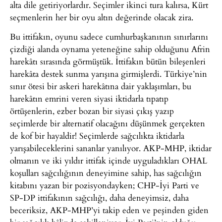
alta dile getiriyorlardır. Seçimler ikinci tura kalırsa, Kürt
seçmenlerin her bir oyu altın değerinde olacak zira.
Bu ittifakın, oyunu sadece cumhurbaşkanının sınırlarını
çizdiği alanda oynama yeteneğine sahip olduğunu Afrin
harekâtı sırasında görmüştük. İttifakın bütün bileşenleri
harekâta destek sunma yarışına girmişlerdi. Türkiye’nin
sınır ötesi bir askeri harekâtına dair yaklaşımları, bu
harekâtın emrini veren siyasi iktidarla tıpatıp
örtüşenlerin, ezber bozan bir siyasi çıkış yazıp
seçimlerde bir alternatif olacağını düşünmek gerçekten
de kof bir hayaldir! Seçimlerde sağcılıkta iktidarla
yarışabileceklerini sananlar yanılıyor. AKP-MHP, iktidar
olmanın ve iki yıldır ittifak içinde uyguladıkları OHAL
koşulları sağcılığının deneyimine sahip, has sağcılığın
kitabını yazan bir pozisyondayken; CHP-İyi Parti ve
SP-DP ittifakının sağcılığı, daha deneyimsiz, daha
beceriksiz, AKP-MHP’yi takip eden ve peşinden giden