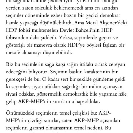
bir sağcılık hâlinde şekilleniyor. İyi Parti’nin olduğu
yerden zaten solculuk beklenemezdi ama en azından
seçimler döneminde ezber bozan bir geçici demokrat
hamle yapacağı düşünülebilirdi. Ama Meral Akşener’deki
HDP fobisi muhtemelen Devlet Bahçeli’nin HDP
fobisinden daha şiddetli. Yoksa, seçimlerde geçici ve
gösterişli bir manevra olarak HDP’ye böylesi faşizan bir
mesafe almamayı düşünebilirdi.
Biz bu seçimlerin sağa karşı sağın ittifakı olarak cereyan
edeceğini biliyoruz. Seçimin baskın karakterinin bir
gerekçesi de bu. O kadar sert bir şekilde gündeme geldi
ki seçimler, siyasi ufukları sağcılığı bir milim aşamayan
siyasi odaklar, göstermelik demokratlık bile yapamaz hâle
gelip AKP-MHP’nin sınırlarına hapsoldular.
Önümüzdeki seçimlerin temel çelişkisi bu: AKP-
MHP’nin çizdiği sınırlar, zaten AKP-MHP açısından
seçimlerin garanti olmamasının temel nedeni. Bu