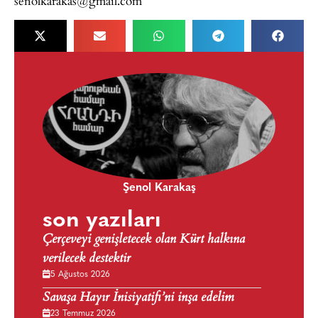
senolkarakas@gmail.com
Şenol Karakaş
son yazıları
Çerçeveyi genişletecek olan Kürt halkına
verilecek destektir
5 Ağustos 2026
Savaşa Hayır İnisiyatifi’ni inşa edelim
23 Temmuz 2026