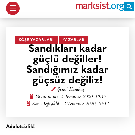
KÖŞE YAZARLARI
YAZARLAR
Sandıkları kadar
güçlü değiller!
Sandığımız kadar
güçsüz değiliz!
Şenol Karakaş
Yayın tarihi:
2 Temmuz 2020, 10:17
Son Değişiklik: 2 Temmuz 2020, 10:17
Adaletsizlik!