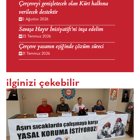
Çerçeveyi genişletecek olan Kürt halkına
verilecek destektir
5 Ağustos 2026
Savaşa Hayır İnisiyatifi’ni inşa edelim
23 Temmuz 2026
Çerçeve yasanın eşiğinde çözüm süreci
21 Temmuz 2026
ilginizi çekebilir