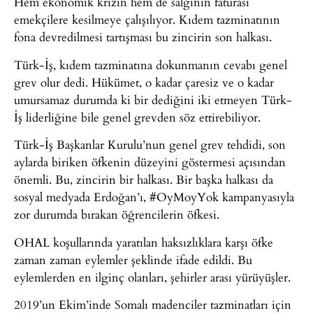
Hem ekonomik krizin hem de salgının faturası
emekçilere kesilmeye çalışılıyor. Kıdem tazminatının
fona devredilmesi tartışması bu zincirin son halkası.
Türk-İş, kıdem tazminatına dokunmanın cevabı genel
grev olur dedi. Hükümet, o kadar çaresiz ve o kadar
umursamaz durumda ki bir dediğini iki etmeyen Türk-
İş liderliğine bile genel grevden söz ettirebiliyor.
Türk-İş Başkanlar Kurulu’nun genel grev tehdidi, son
aylarda biriken öfkenin düzeyini göstermesi açısından
önemli. Bu, zincirin bir halkası. Bir başka halkası da
sosyal medyada Erdoğan’ı, #OyMoyYok kampanyasıyla
zor durumda bırakan öğrencilerin öfkesi.
OHAL koşullarında yaratılan haksızlıklara karşı öfke
zaman zaman eylemler şeklinde ifade edildi. Bu
eylemlerden en ilginç olanları, şehirler arası yürüyüşler.
2019’un Ekim’inde Somalı madenciler tazminatları için