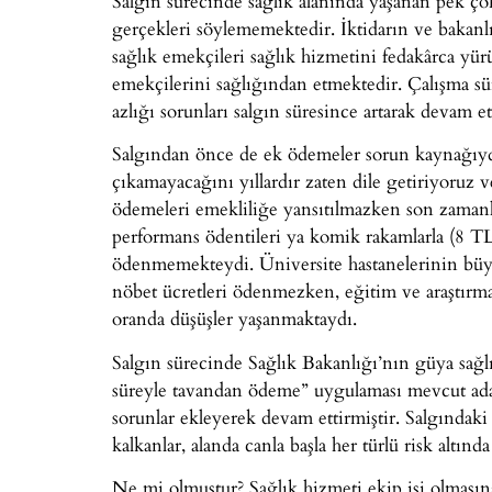
Salgın sürecinde sağlık alanında yaşanan pek ço
gerçekleri söylememektedir. İktidarın ve bakan
sağlık emekçileri sağlık hizmetini fedakârca yürü
emekçilerini sağlığından etmektedir. Çalışma sür
azlığı sorunları salgın süresince artarak devam e
Salgından önce de ek ödemeler sorun kaynağıyd
çıkamayacağını yıllardır zaten dile getiriyoruz
ödemeleri emekliliğe yansıtılmazken son zamanla
performans ödentileri ya komik rakamlarla (8 T
ödenmemekteydi. Üniversite hastanelerinin büy
nöbet ücretleri ödenmezken, eğitim ve araştırm
oranda düşüşler yaşanmaktaydı.
Salgın sürecinde Sağlık Bakanlığı’nın güya sağlı
süreyle tavandan ödeme” uygulaması mevcut adale
sorunlar ekleyerek devam ettirmiştir. Salgındaki
kalkanlar, alanda canla başla her türlü risk altın
Ne mi olmuştur? Sağlık hizmeti ekip işi olmasına