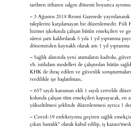
tarihten itibaren salgın dönemi boyunca ayrımsı
– 3 Ağustos 2018 Resmi Gazetede yayınlanarak ç
taleplerini karşılamayan bir düzenlemedir. Fiili
hizmet işkolunda çalışan bütün emekçileri ve geç
süresi şartı kaldırılarak 5 yıla 1 yıl yıpranma p
döneminden kaynaklı olarak artı 1 yıl yıpranma 
– Sağlık alanında yeni atamaların kadrolu, güven
vb. istihdam modelleri ile çalıştırılan bütün sağ
KHK ile ihraç edilen ve güvenlik soruşturmaları
ivedilikle işe başlatılması,
– 657 sayılı kanunun ekli 1 sayılı cetvelde düze
kolunda çalışan tüm emekçileri kapsayacak, en 
yükseltilmesi şeklinde düzenlenmesi ayrıca 1 de
– Covid-19 enfeksiyonu geçiren sağlık emekçisin
çıkan hastalık” olarak kabul edilip, iş kazası/me