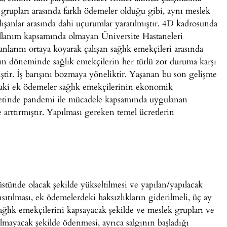
grupları arasında farklı ödemeler olduğu gibi, aynı meslek
çalışanlar arasında dahi uçurumlar yaratılmıştır. 4D kadrosunda
 kullanım kapsamında olmayan Üniversite Hastaneleri
nlarını ortaya koyarak çalışan sağlık emekçileri arasında
algın döneminde sağlık emekçilerin her türlü zor duruma karşı
ştir. İş barışını bozmaya yöneliktir. Yaşanan bu son gelişme
aki ek ödemeler sağlık emekçilerinin ekonomik
yetinde pandemi ile mücadele kapsamında uygulanan
arttırmıştır. Yapılması gereken temel ücretlerin
stünde olacak şekilde yükseltilmesi ve yapılan/yapılacak
tılması, ek ödemelerdeki haksızlıkların giderilmeli, üç ay
ğlık emekçilerini kapsayacak şekilde ve meslek grupları ve
olmayacak şekilde ödenmesi, ayrıca salgının başladığı