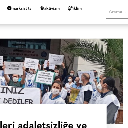
marksist tv
aktivizm
i̇klim
eri adaletsizliğe ve