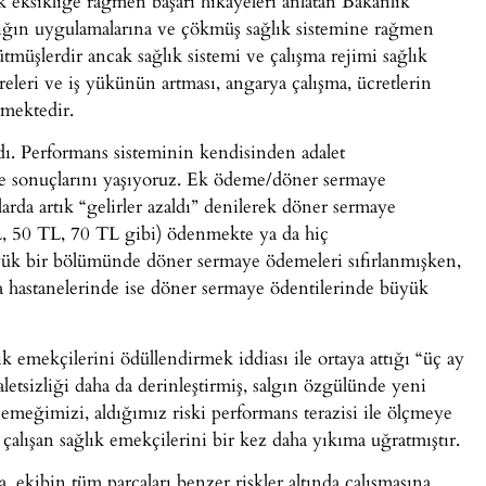
k eksikliğe rağmen başarı hikâyeleri anlatan Bakanlık
lığın uygulamalarına ve çökmüş sağlık sistemine rağmen
tmüşlerdir ancak sağlık sistemi ve çalışma rejimi sağlık
eleri ve iş yükünün artması, angarya çalışma, ücretlerin
tmektedir.
ı. Performans sisteminin kendisinden adalet
 ve sonuçlarını yaşıyoruz. Ek ödeme/döner sermaye
rda artık “gelirler azaldı” denilerek döner sermaye
L, 50 TL, 70 TL gibi) ödenmekte ya da hiç
ük bir bölümünde döner sermaye ödemeleri sıfırlanmışken,
a hastanelerinde ise döner sermaye ödentilerinde büyük
k emekçilerini ödüllendirmek iddiası ile ortaya attığı “üç ay
tsizliği daha da derinleştirmiş, salgın özgülünde yeni
 emeğimizi, aldığımız riski performans terazisi ile ölçmeye
da çalışan sağlık emekçilerini bir kez daha yıkıma uğratmıştır.
, ekibin tüm parçaları benzer riskler altında çalışmasına