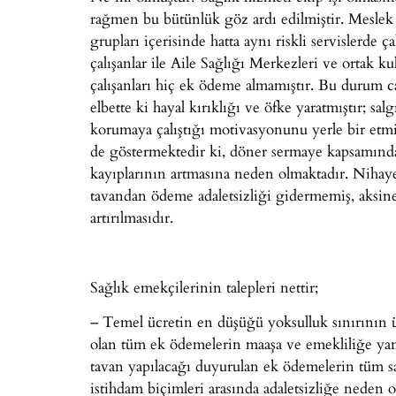
rağmen bu bütünlük göz ardı edilmiştir. Meslek 
grupları içerisinde hatta aynı riskli servislerde 
çalışanlar ile Aile Sağlığı Merkezleri ve ortak
çalışanları hiç ek ödeme almamıştır. Bu durum ca
elbette ki hayal kırıklığı ve öfke yaratmıştır; s
korumaya çalıştığı motivasyonunu yerle bir etmi
de göstermektedir ki, döner sermaye kapsamınd
kayıplarının artmasına neden olmaktadır. Niha
tavandan ödeme adaletsizliği gidermemiş, aksine 
artırılmasıdır.
Sağlık emekçilerinin talepleri nettir;
– Temel ücretin en düşüğü yoksulluk sınırının ü
olan tüm ek ödemelerin maaşa ve emekliliğe yansı
tavan yapılacağı duyurulan ek ödemelerin tüm sa
istihdam biçimleri arasında adaletsizliğe neden 