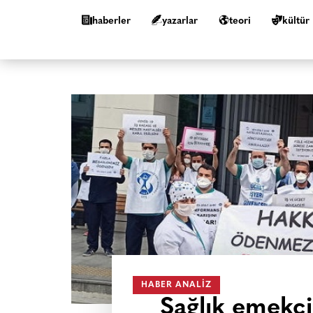
haberler
yazarlar
teori
kültür
HABER ANALIZ
Sağlık emekçil