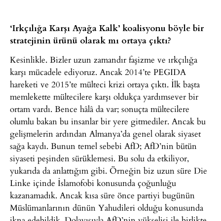
‘Irkçılığa Karşı Ayağa Kalk’ koalisyonu böyle bir
stratejinin ürünü olarak mı ortaya çıktı?
Kesinlikle. Bizler uzun zamandır faşizme ve ırkçılığa
karşı mücadele ediyoruz. Ancak 2014’te PEGIDA
hareketi ve 2015’te mülteci krizi ortaya çıktı. İlk başta
memlekette mültecilere karşı oldukça yardımsever bir
ortam vardı. Bence hâlâ da var; sonuçta mültecilere
olumlu bakan bu insanlar bir yere gitmediler. Ancak bu
gelişmelerin ardından Almanya’da genel olarak siyaset
sağa kaydı. Bunun temel sebebi AfD; AfD’nin bütün
siyaseti peşinden sürüklemesi. Bu solu da etkiliyor,
yukarıda da anlattığım gibi. Örneğin biz uzun süre Die
Linke içinde İslamofobi konusunda çoğunluğu
kazanamadık. Ancak kısa süre önce partiyi bugünün
Müslümanlarının dünün Yahudileri olduğu konusunda
ikna edebildik. Dolayısıyla AfD’nin yükselişi ile birlikte,