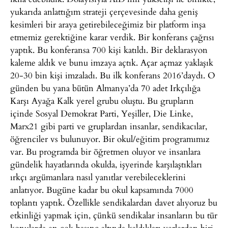
yukarıda anlattığım strateji çerçevesinde daha geniş
kesimleri bir araya getirebileceğimiz bir platform inşa
etmemiz gerektiğine karar verdik. Bir konferans çağrısı
yaptık. Bu konferansa 700 kişi katıldı. Bir deklarasyon
kaleme aldık ve bunu imzaya açtık. Açar açmaz yaklaşık
20-30 bin kişi imzaladı. Bu ilk konferans 2016’daydı. O
günden bu yana bütün Almanya’da 70 adet Irkçılığa
Karşı Ayağa Kalk yerel grubu oluştu. Bu grupların
içinde Sosyal Demokrat Parti, Yeşiller, Die Linke,
Marx21 gibi parti ve gruplardan insanlar, sendikacılar,
öğrenciler vs bulunuyor. Bir okul/eğitim programımız
var. Bu programda bir öğretmen oluyor ve insanlara
gündelik hayatlarında okulda, işyerinde karşılaştıkları
ırkçı argümanlara nasıl yanıtlar verebileceklerini
anlatıyor. Bugüne kadar bu okul kapsamında 7000
toplantı yaptık. Özellikle sendikalardan davet alıyoruz bu
etkinliği yapmak için, çünkü sendikalar insanların bu tür
konularda en çok basınç altında kaldıkları yerlerden biri.