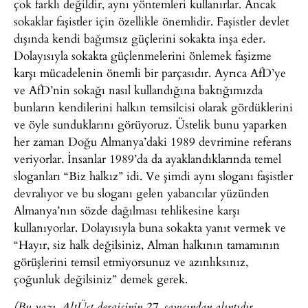
çok farklı değildir, aynı yöntemleri kullanırlar. Ancak
sokaklar faşistler için özellikle önemlidir. Faşistler devlet
dışında kendi bağımsız güçlerini sokakta inşa eder.
Dolayısıyla sokakta güçlenmelerini önlemek faşizme
karşı mücadelenin önemli bir parçasıdır. Ayrıca AfD’ye
ve AfD’nin sokağı nasıl kullandığına baktığımızda
bunların kendilerini halkın temsilcisi olarak gördüklerini
ve öyle sunduklarını görüyoruz. Üstelik bunu yaparken
her zaman Doğu Almanya’daki 1989 devrimine referans
veriyorlar. İnsanlar 1989’da da ayaklandıklarında temel
sloganları “Biz halkız” idi. Ve şimdi aynı sloganı faşistler
devralıyor ve bu sloganı gelen yabancılar yüzünden
Almanya’nın sözde dağılması tehlikesine karşı
kullanıyorlar. Dolayısıyla buna sokakta yanıt vermek ve
“Hayır, siz halk değilsiniz, Alman halkının tamamının
görüşlerini temsil etmiyorsunuz ve azınlıksınız,
çoğunluk değilsiniz” demek gerek.
(Bu yazı, AltÜst dergisinin 27. sayısından alıntıdır.