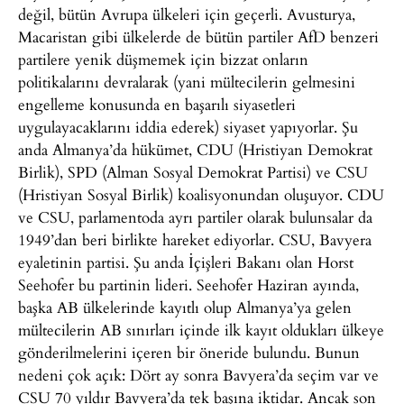
değil, bütün Avrupa ülkeleri için geçerli. Avusturya,
Macaristan gibi ülkelerde de bütün partiler AfD benzeri
partilere yenik düşmemek için bizzat onların
politikalarını devralarak (yani mültecilerin gelmesini
engelleme konusunda en başarılı siyasetleri
uygulayacaklarını iddia ederek) siyaset yapıyorlar. Şu
anda Almanya’da hükümet, CDU (Hristiyan Demokrat
Birlik), SPD (Alman Sosyal Demokrat Partisi) ve CSU
(Hristiyan Sosyal Birlik) koalisyonundan oluşuyor. CDU
ve CSU, parlamentoda ayrı partiler olarak bulunsalar da
1949’dan beri birlikte hareket ediyorlar. CSU, Bavyera
eyaletinin partisi. Şu anda İçişleri Bakanı olan Horst
Seehofer bu partinin lideri. Seehofer Haziran ayında,
başka AB ülkelerinde kayıtlı olup Almanya’ya gelen
mültecilerin AB sınırları içinde ilk kayıt oldukları ülkeye
gönderilmelerini içeren bir öneride bulundu. Bunun
nedeni çok açık: Dört ay sonra Bavyera’da seçim var ve
CSU 70 yıldır Bavyera’da tek başına iktidar. Ancak son