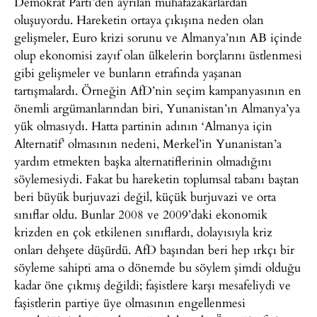
Demokrat Parti’den ayrılan muhafazakârlardan
oluşuyordu. Hareketin ortaya çıkışına neden olan
gelişmeler, Euro krizi sorunu ve Almanya’nın AB içinde
olup ekonomisi zayıf olan ülkelerin borçlarını üstlenmesi
gibi gelişmeler ve bunların etrafında yaşanan
tartışmalardı. Örneğin AfD’nin seçim kampanyasının en
önemli argümanlarından biri, Yunanistan’ın Almanya’ya
yük olmasıydı. Hatta partinin adının ‘Almanya için
Alternatif’ olmasının nedeni, Merkel’in Yunanistan’a
yardım etmekten başka alternatiflerinin olmadığını
söylemesiydi. Fakat bu hareketin toplumsal tabanı baştan
beri büyük burjuvazi değil, küçük burjuvazi ve orta
sınıflar oldu. Bunlar 2008 ve 2009’daki ekonomik
krizden en çok etkilenen sınıflardı, dolayısıyla kriz
onları dehşete düşürdü. AfD başından beri hep ırkçı bir
söyleme sahipti ama o dönemde bu söylem şimdi olduğu
kadar öne çıkmış değildi; faşistlere karşı mesafeliydi ve
faşistlerin partiye üye olmasının engellenmesi