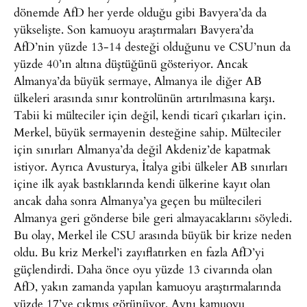
dönemde AfD her yerde olduğu gibi Bavyera’da da
yükselişte. Son kamuoyu araştırmaları Bavyera’da
AfD’nin yüzde 13-14 desteği olduğunu ve CSU’nun da
yüzde 40’ın altına düştüğünü gösteriyor. Ancak
Almanya’da büyük sermaye, Almanya ile diğer AB
ülkeleri arasında sınır kontrolünün artırılmasına karşı.
Tabii ki mülteciler için değil, kendi ticarî çıkarları için.
Merkel, büyük sermayenin desteğine sahip. Mülteciler
için sınırları Almanya’da değil Akdeniz’de kapatmak
istiyor. Ayrıca Avusturya, İtalya gibi ülkeler AB sınırları
içine ilk ayak bastıklarında kendi ülkerine kayıt olan
ancak daha sonra Almanya’ya geçen bu mültecileri
Almanya geri gönderse bile geri almayacaklarını söyledi.
Bu olay, Merkel ile CSU arasında büyük bir krize neden
oldu. Bu kriz Merkel’i zayıflatırken en fazla AfD’yi
güçlendirdi. Daha önce oyu yüzde 13 civarında olan
AfD, yakın zamanda yapılan kamuoyu araştırmalarında
yüzde 17’ye çıkmış görünüyor. Aynı kamuoyu