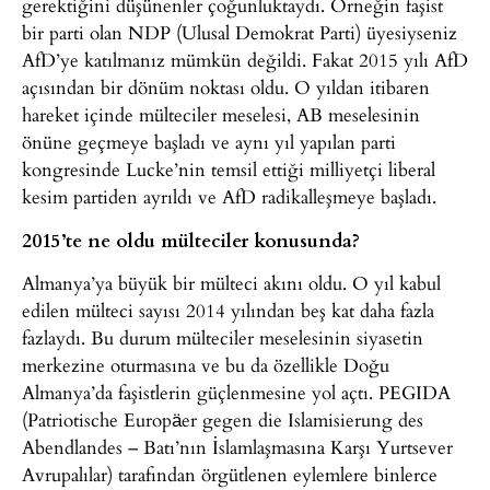
gerektiğini düşünenler çoğunluktaydı. Örneğin faşist
bir parti olan NDP (Ulusal Demokrat Parti) üyesiyseniz
AfD’ye katılmanız mümkün değildi. Fakat 2015 yılı AfD
açısından bir dönüm noktası oldu. O yıldan itibaren
hareket içinde mülteciler meselesi, AB meselesinin
önüne geçmeye başladı ve aynı yıl yapılan parti
kongresinde Lucke’nin temsil ettiği milliyetçi liberal
kesim partiden ayrıldı ve AfD radikalleşmeye başladı.
2015’te ne oldu mülteciler konusunda?
Almanya’ya büyük bir mülteci akını oldu. O yıl kabul
edilen mülteci sayısı 2014 yılından beş kat daha fazla
fazlaydı. Bu durum mülteciler meselesinin siyasetin
merkezine oturmasına ve bu da özellikle Doğu
Almanya’da faşistlerin güçlenmesine yol açtı. PEGIDA
(Patriotische Europäer gegen die Islamisierung des
Abendlandes – Batı’nın İslamlaşmasına Karşı Yurtsever
Avrupalılar) tarafından örgütlenen eylemlere binlerce