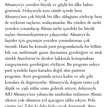
Almanya’yı yeniden büyük ve güçlü bir ülke haline
getirmek. Dolayısıyla aynı cümle içinde hem
Almanya’nın çok büyük bir ülke olduğunu söyleyip hem
de soykırım suçlarını sıralayamazlar. Bu yüzden de tarihi
yeniden yorumlayıp Alman tarihi içindeki bu büyük
suçları önemsizleştirmeye çalışıyorlar. Almanya’da
faşistler için geçmişin yeniden yorumlanması çok
önemli. Hatta bu konuda parti programlarında bir bölüm
bile var, tarihimizle gurur duymamız gerektiğini ve artık
sürekli Auschwitz’in dersleri hakkında konuşmaktan
vazgeçmemiz gerektiğini söylüyor. Bu program sadece
parti içindeki faşist kanadın değil, tüm partinin
programı. Aynı programda ayrıca kadın ve aile gibi
konulara da değiniyorlar. Almanya’da doğum oranı çok
düşük ve yaşlı nüfus oranı giderek artıyor, dolayısıyla
AfD Almanya’nın yabancılar tarafından istilasının Alman
ırkının yok olmasına yol açacağını iddia ediyor. Peki
çözüm ne? Tabii ki daha fazla çocuk doğurmak. Ama