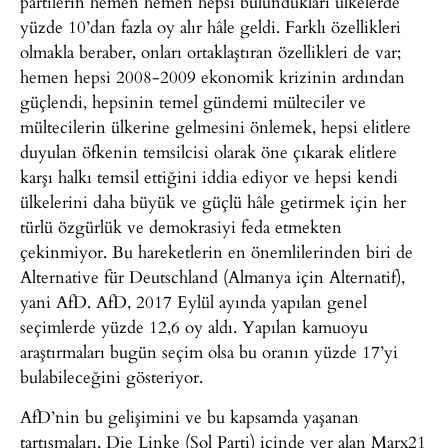
partilerin hemen hemen hepsi bulundukları ülkelerde
yüzde 10’dan fazla oy alır hâle geldi. Farklı özellikleri
olmakla beraber, onları ortaklaştıran özellikleri de var;
hemen hepsi 2008-2009 ekonomik krizinin ardından
güçlendi, hepsinin temel gündemi mülteciler ve
mültecilerin ülkerine gelmesini önlemek, hepsi elitlere
duyulan öfkenin temsilcisi olarak öne çıkarak elitlere
karşı halkı temsil ettiğini iddia ediyor ve hepsi kendi
ülkelerini daha büyük ve güçlü hâle getirmek için her
türlü özgürlük ve demokrasiyi feda etmekten
çekinmiyor. Bu hareketlerin en önemlilerinden biri de
Alternative für Deutschland (Almanya için Alternatif),
yani AfD. AfD, 2017 Eylül ayında yapılan genel
seçimlerde yüzde 12,6 oy aldı. Yapılan kamuoyu
araştırmaları bugün seçim olsa bu oranın yüzde 17’yi
bulabileceğini gösteriyor.
AfD’nin bu gelişimini ve bu kapsamda yaşanan
tartışmaları, Die Linke (Sol Parti) içinde yer alan Marx21