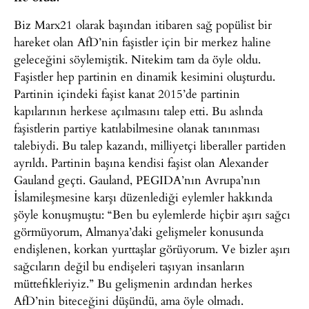
Biz Marx21 olarak başından itibaren sağ popülist bir
hareket olan AfD’nin faşistler için bir merkez haline
geleceğini söylemiştik. Nitekim tam da öyle oldu.
Faşistler hep partinin en dinamik kesimini oluşturdu.
Partinin içindeki faşist kanat 2015’de partinin
kapılarının herkese açılmasını talep etti. Bu aslında
faşistlerin partiye katılabilmesine olanak tanınması
talebiydi. Bu talep kazandı, milliyetçi liberaller partiden
ayrıldı. Partinin başına kendisi faşist olan Alexander
Gauland geçti. Gauland, PEGIDA’nın Avrupa’nın
İslamileşmesine karşı düzenlediği eylemler hakkında
şöyle konuşmuştu: “Ben bu eylemlerde hiçbir aşırı sağcı
görmüyorum, Almanya’daki gelişmeler konusunda
endişlenen, korkan yurttaşlar görüyorum. Ve bizler aşırı
sağcıların değil bu endişeleri taşıyan insanların
müttefikleriyiz.” Bu gelişmenin ardından herkes
AfD’nin biteceğini düşündü, ama öyle olmadı.