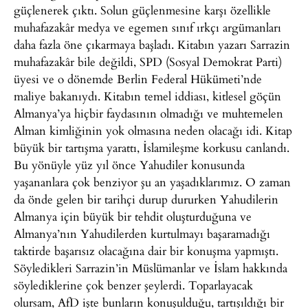
güçlenerek çıktı. Solun güçlenmesine karşı özellikle
muhafazakâr medya ve egemen sınıf ırkçı argümanları
daha fazla öne çıkarmaya başladı. Kitabın yazarı Sarrazin
muhafazakâr bile değildi, SPD (Sosyal Demokrat Parti)
üyesi ve o dönemde Berlin Federal Hükümeti’nde
maliye bakanıydı. Kitabın temel iddiası, kitlesel göçün
Almanya’ya hiçbir faydasının olmadığı ve muhtemelen
Alman kimliğinin yok olmasına neden olacağı idi. Kitap
büyük bir tartışma yarattı, İslamileşme korkusu canlandı.
Bu yönüyle yüz yıl önce Yahudiler konusunda
yaşananlara çok benziyor şu an yaşadıklarımız. O zaman
da önde gelen bir tarihçi durup dururken Yahudilerin
Almanya için büyük bir tehdit oluşturduğuna ve
Almanya’nın Yahudilerden kurtulmayı başaramadığı
taktirde başarısız olacağına dair bir konuşma yapmıştı.
Söyledikleri Sarrazin’in Müslümanlar ve İslam hakkında
söylediklerine çok benzer şeylerdi. Toparlayacak
olursam, AfD işte bunların konuşulduğu, tartışıldığı bir