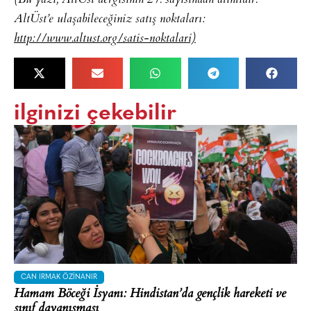
AltÜst’e ulaşabileceğiniz satış noktaları:
http://www.altust.org/satis-noktalari)
ilginizi çekebilir
CAN IRMAK ÖZINANIR
Hamam Böceği İsyanı: Hindistan’da gençlik hareketi ve
sınıf dayanışması