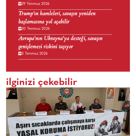
29 Temmuz 2026
Trump’ın hamleleri, savaşın yeniden
başlamasına yol açabilir
20 Temmuz 2026
Avrupa'nın Ukrayna'ya desteği, savaşın
genişlemesi riskini taşıyor
3 Temmuz 2026
ilginizi çekebilir