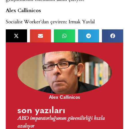
Alex Callinicos
Socialist Worker’dan çeviren: Irmak Yavlal
Alex Callinicos
son yazıları
ABD imparatorluğunun güvenilirliği hızla
azalıyor