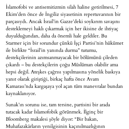
İslamofobi ve antisemitizmin silah haline getirilmesi, 7
Ekim’den önce de İngiliz siyasetinin repertuvarının bir
parçasıydı. Ancak İsrail’in Gazze’deki soykırım savaşını
desteklemeyi haklı çıkarmak için her ikisine de ihtiyaç
duyulduğundan, daha da önemli hale geldiler. Bu
Starmer için bir sorundur çünkü İşçi Partisi’nin hükümet
ile birlikte “İsrail’in yanında durma” tutumu,
destekçilerinin azımsanmayacak bir bölümünü çileden
çıkardı – bu destekçilerin çoğu Müslüman olabilir ama
hepsi değil. Ateşkes çağrısı yapılmasına yönelik baskıya
yanıt olarak giriştiği, birkaç hafta önce Avam
Kamarası’nda kargaşaya yol açan tüm manevralar bundan
kaynaklanıyor.
Sunak’ın sorunu ise, tam tersine, partisini bir arada
tutacak kadar İslamofobik görünmek. İlginç bir
Bloomberg makalesi şöyle diyor: “Bir bakan,
Muhafazakârların yenilgisinin kaçınılmazlığının