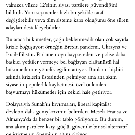
yalnızca yüzde 12’sinin siyasi partilere güvendiğini
bildirdi. Yani seçmenler hızlı bir şekilde taraf
değiştirebilir veya tüm sisteme karşı olduğunu öne süren
adayları destekleyebilirler.
Bu arada hükümetler, çoğu beklenmedik olan çok sayıda
krizle boğuşuyor: örneğin Brexit, pandemi, Ukrayna ve
İsrail-Filistin. Parlamentoyu baypas eden ve polise daha
baskıcı yetkiler vermeye bel bağlayan olağanüstü hal
hükümetlerine yönelik eğilim artıyor. Bunların hiçbiri
aslında krizlerin üstesinden gelmiyor ama ana akım
siyasetin popülerlik kaybetmesi, özel önlemlere
başvurmayı hükümetler için çekici hale getiriyor.
Dolayısıyla Sunak’ın kıvırmaları, liberal kapitalist
devletin daha geniş krizinin belirtileri. Mesela Fransa ve
Almanya’da da benzer bir tablo görüyoruz. Bu durum,
ana akım partilere karşı güçlü, güvenilir bir sol alternatif
geliştirmenin öneminin altını çiziyor.