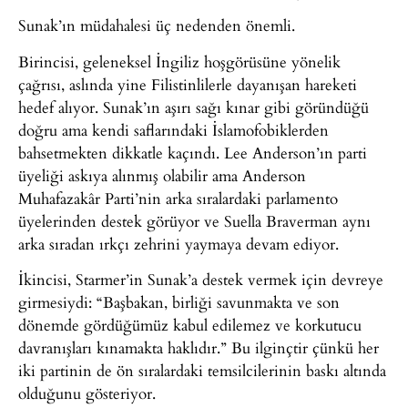
Sunak’ın müdahalesi üç nedenden önemli.
Birincisi, geleneksel İngiliz hoşgörüsüne yönelik
çağrısı, aslında yine Filistinlilerle dayanışan hareketi
hedef alıyor. Sunak’ın aşırı sağı kınar gibi göründüğü
doğru ama kendi saflarındaki İslamofobiklerden
bahsetmekten dikkatle kaçındı. Lee Anderson’ın parti
üyeliği askıya alınmış olabilir ama Anderson
Muhafazakâr Parti’nin arka sıralardaki parlamento
üyelerinden destek görüyor ve Suella Braverman aynı
arka sıradan ırkçı zehrini yaymaya devam ediyor.
İkincisi, Starmer’in Sunak’a destek vermek için devreye
girmesiydi: “Başbakan, birliği savunmakta ve son
dönemde gördüğümüz kabul edilemez ve korkutucu
davranışları kınamakta haklıdır.” Bu ilginçtir çünkü her
iki partinin de ön sıralardaki temsilcilerinin baskı altında
olduğunu gösteriyor.