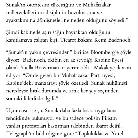
Sunak’ın otoritesini tükettiğini ve Muhafazakâr
milletvekillerinin disiplinin bozulmasına ve
ayaktakımına dönüşmelerine neden olduğunu söyledi.”
Şimdi kabinede aşırı sağın bayraktarı olduğunu
kanıtlamaya çalışan kişi, Ticaret Bakanı Kemi Badenoch.
“Sunak’ın yakın çevresinden” biri ise Bloomberg’e şöyle
diyor: “Badenoch, ekibin en az sevdiği Kabine üyesi
olarak Suella Braverman’ın yerini aldı.” Makaleye devam
ediyor: “Önde gelen bir Muhafazakâr Parti üyesi,
Kabine’deki manzarayı şöyle özetledi: Sunak hükümeti
neredeyse bitik durumda ve artık her şey seçimden
sonraki liderlikle ilgili.”
Üçüncüsü ise şu; Sunak daha fazla baskı uygulama
tehdidinde bulunuyor ve bu sadece polisin Filistin
yanlısı protestoları bastırması talebinden ibaret değil.
Telegraph’ın bildirdiğine göre “Topluluklar ve Yerel