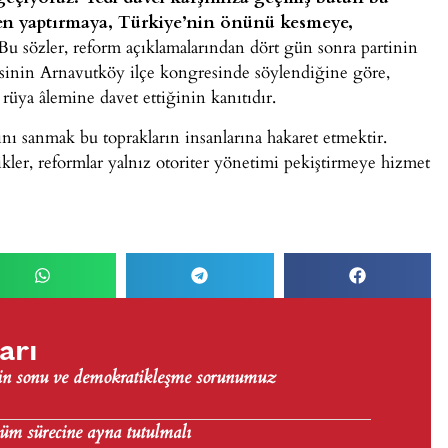
ren yaptırmaya, Türkiye’nin önünü kesmeye,
 Bu sözler, reform açıklamalarından dört gün sonra partinin
sinin Arnavutköy ilçe kongresinde söylendiğine göre,
rüya âlemine davet ettiğinin kanıtıdır.
nı sanmak bu toprakların insanlarına hakaret etmektir.
kler, reformlar yalnız otoriter yönetimi pekiştirmeye hizmet
arı
nin sonu ve demokratikleşme sorunumuz
üm sürecine ayna tutulmalı