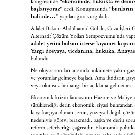
kongresinde
“ekonomide, hukukta ve demokr
başlatıyoruz”
dedi. Konuşmasında
“bunların i
halinde…”
yapılacağını vurguladı.
Adalet Bakanı Abdülhamid Gül de, Ceza İşler
Alternatif Çözüm Yolları Sempozyumu’nda yaptığ
adalet yerini bulsun isterse kıyamet kopsu
Yargı dosyaya, vicdanına, hukuka, Anayas
bulundu.
Ne oluyor soruları arasında hükümete yakın gaze
ve yorumlar gelmeye başladı. Ama iktidarın gay
veya olumsuz herhangi bir açıklama gelmemesi fa
Ekonomik krizin faturasının Hazine ve Maliye e
sürüklendiği derin ekonomik, siyasi buhrandan ç
karşı karşıya olunan sorun, yüzeysel değil, çözüm
nedeniyle görevi bırakmadı, başka ve derin soru
reform seferberliği çağrısıdır. Ekonomik politik
sorunlar ise önümüzdeki süreçte daha açık görül