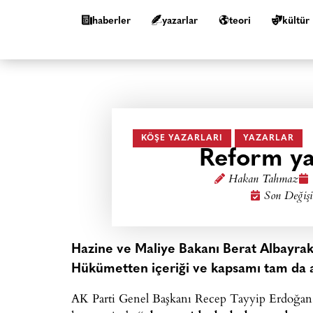
haberler
yazarlar
teori
kültür
KÖŞE YAZARLARI
YAZARLAR
Reform ya
Hakan Tahmaz
Son Değişi
Hazine ve Maliye Bakanı Berat Albayrak’ı
Hükümetten içeriği ve kapsamı tam da a
AK Parti Genel Başkanı Recep Tayyip Erdoğan, p