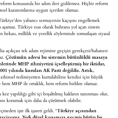
reform konusunda bir adım ileri gidilemez. Hiçbir reform
nsel kazanımlarına uygun içerikte olamaz.
 Türkiye’den yabancı sermayenin kaçışını engellemek
a aşamaz. Türkiye esas olarak buhrana yol açan sistem
in bekası, millilik ve yerellik söyleminde somutlaşan siyasal
a açıkçası tek adam rejimine geçişin gerekçesi/bahanesi
az.
Çözümün adresi bu sistemin bütünlüklü masaya
ihlerinde MHP zihniyetini içselleştirmiş bir iktidar,
01 yılında kurulan AK Parti değildir. Artık,
ihinsel teslimiyetten kurtulabilirse kendisi için büyük
e hem MHP ile ortaklık, hem reform birlikte olamaz.
kez yapıldığı gibi içi boşaltılmış hakların tanınması olur,
nı korumak için daha da çürütmek olabilir.
eden işte ilk işareti geldi. “
Türkiye açısından
eçiyoruz. Yedi düvel karşımıza geçmiş bütün bu