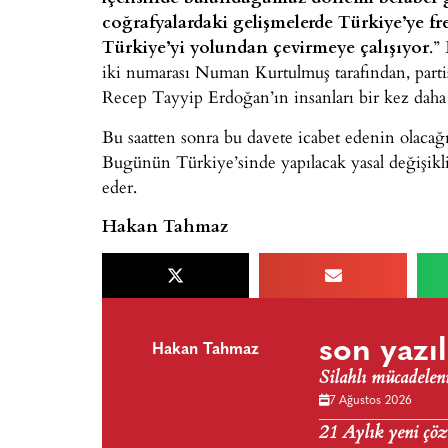
coğrafyalardaki gelişmelerde Türkiye’ye f
Türkiye’yi yolundan çevirmeye çalışıyor
.”
iki numarası Numan Kurtulmuş tarafından, parti
Recep Tayyip Erdoğan’ın insanları bir kez daha 
Bu saatten sonra bu davete icabet edenin olacağı
Bugünün Türkiye’sinde yapılacak yasal değişikli
eder.
Hakan Tahmaz
son yazıl
Hakan Tahmaz
Silahlı mücadele
7 Ağustos 2026
21 Aylık yeni çöz