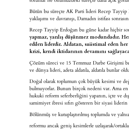
Bütün bu süreçte AK Parti lideri Recep Tayyip E
yaklaşımı ve davranışı, Damadın istifası sonrası
Recep Tayyip Erdoğan bu güne kadar hiçbir sor
yapmaz, yanlış düşünmez modundadır. Her d
edilen liderdir. Aldatan, suiistimal eden her
krizi, kendi iktidarının devamını sağlayac
Çözüm süreci ve 15 Temmuz Darbe Girişimi bunl
ve dünya lideri, adeta aldatıla, aldatıla bunlar old
Doğal olarak toplumun çok büyük kesimi ve değiş
bulmuyorlar. Bunun birçok nedeni var. Ama en 
hukuki reform seferberliğini yapanın, içte ve dışt
samimiyet ibresi sıfırı gösteren bir siyasi liderin
Bölünmüş ve kutuplaştırılmış toplumda ve yaln
reformu ancak geniş kesimlerle uzlaşarak/ortakla