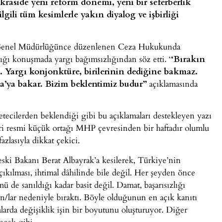
aside yeni reform dönemi, yeni bir seferberlik
lgili tüm kesimlerle yakın diyalog ve işbirliği
i Genel Müdürlüğünce düzenlenen Ceza Hukukunda
ı konuşmada yargı bağımsızlığından söz etti. ‘
‘Bırakın
n. Yargı konjonktüre, birilerinin dediğine bakmaz.
a’ya bakar. Bizim beklentimiz budur”
açıklamasında
tecilerden beklendiği gibi bu açıklamaları destekleyen yazı
ri resmi küçük ortağı MHP çevresinden bir haftadır olumlu
zlasıyla dikkat çekici.
ski Bakanı Berat Albayrak’a kesilerek, Türkiye’nin
ıkılması, ihtimal dâhilinde bile değil. Her şeyden önce
ü de sanıldığı kadar basit değil. Damat, başarısızlığı
n/lar nedeniyle bıraktı. Böyle olduğunun en açık kanıtı
alarda değişiklik işin bir boyutunu oluşturuyor. Diğer
ecek gibi.