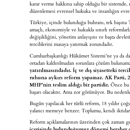
karar verme hakkına sahip olduğu bir sistemde, 
düzenlemesi evrensel hukuka ve insanlığın evre
Türkiye, içinde bulunduğu buhranı, tek başına
amaçlı, ekonomiyle ve hukukla sınırlı reformlarl
değişikliğini, yönetim anlayışını ve başta devlet
tercihlerini masaya yatırmak zorundadır.
Cumhurbaşkanlığı Hükümet Sistemi’ne ya da dah
ortadan kaldırılmadan sorunlara çözüm bulunam
yatırılmasındadır. İç ve dış siyasetteki terc
ruhuna aykırı reform yapamaz. AK Parti, 20
MHP’nin teslim aldığı bir partidir.
Önce bu z
başarı olacaktır. Ama zor görünüyor. Bu nedenl
Bugün yapılacak her türlü reform, 18 yıldır çoğu 
yalancı memeye benzer. Toplumu, kendi iktidarı
Reform açıklamalarının üzerinden çok zaman geçm
içerisinde bulunduğumuz dönemi beraber g