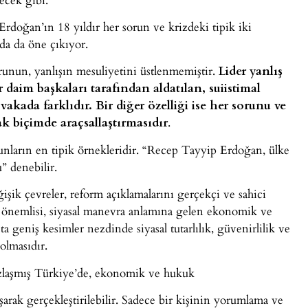
rdoğan’ın 18 yıldır her sorun ve krizdeki tipik iki
nda da öne çıkıyor.
unun, yanlışın mesuliyetini üstlenmemiştir.
Lider yanlış
aim başkaları tarafından aldatılan, suiistimal
 vakada farklıdır. Bir diğer özelliği ise her sorunu ve
ak biçimde araçsallaştırmasıdır
.
arın en tipik örnekleridir. “Recep Tayyip Erdoğan, ülke
u” denebilir.
ik çevreler, reform açıklamalarını gerçekçi ve sahici
önemlisi, siyasal manevra anlamına gelen ekonomik ve
a geniş kesimler nezdinde siyasal tutarlılık, güvenirlilik ve
 olmasıdır.
ızlaşmış Türkiye’de, ekonomik ve hukuk
şarak gerçekleştirilebilir. Sadece bir kişinin yorumlama ve