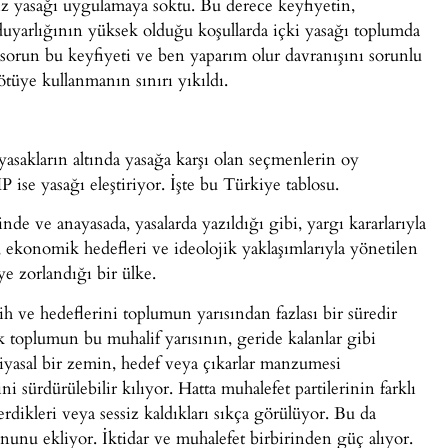
isiz yasağı uygulamaya soktu. Bu derece keyfiyetin,
duyarlığının yüksek olduğu koşullarda içki yasağı toplumda
s sorun bu keyfiyeti ve ben yaparım olur davranışını sorunlu
tüye kullanmanın sınırı yıkıldı.
yasakların altında yasağa karşı olan seçmenlerin oy
 ise yasağı eleştiriyor. İşte bu Türkiye tablosu.
de ve anayasada, yasalarda yazıldığı gibi, yargı kararlarıyla
al, ekonomik hedefleri ve ideolojik yaklaşımlarıyla yönetilen
e zorlandığı bir ülke.
cih ve hedeflerini toplumun yarısından fazlası bir süredir
 toplumun bu muhalif yarısının, geride kalanlar gibi
siyasal bir zemin, hedef veya çıkarlar manzumesi
sürdürülebilir kılıyor. Hatta muhalefet partilerinin farklı
erdikleri veya sessiz kaldıkları sıkça görülüyor. Bu da
unu ekliyor. İktidar ve muhalefet birbirinden güç alıyor.