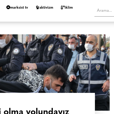
marksist tv
aktivizm
i̇klim
ti olma yolundayız