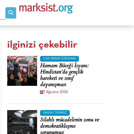
ilginizi çekebilir
CAN IRMAK ÖZINANIR
Hamam Böceği İsyanı:
Hindistan’da gençlik
hareketi ve sınıf
dayanışması
7 Ağustos 2026
HAKAN TAHMAZ
Silahlı mücadelenin sonu ve
demokratikleşme
sorunumuz