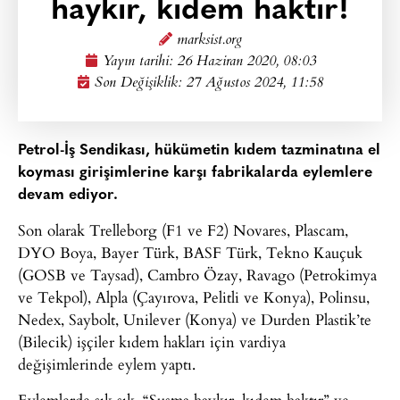
haykır, kıdem haktır!
marksist.org
Yayın tarihi:
26 Haziran 2020, 08:03
Son Değişiklik: 27 Ağustos 2024, 11:58
Petrol-İş Sendikası, hükümetin kıdem tazminatına el
koyması girişimlerine karşı fabrikalarda eylemlere
devam ediyor.
Son olarak Trelleborg (F1 ve F2) Novares, Plascam,
DYO Boya, Bayer Türk, BASF Türk, Tekno Kauçuk
(GOSB ve Taysad), Cambro Özay, Ravago (Petrokimya
ve Tekpol), Alpla (Çayırova, Pelitli ve Konya), Polinsu,
Nedex, Saybolt, Unilever (Konya) ve Durden Plastik’te
(Bilecik) işçiler kıdem hakları için vardiya
değişimlerinde eylem yaptı.
Eylemlerde sık sık, “Susma haykır, kıdem haktır” ve