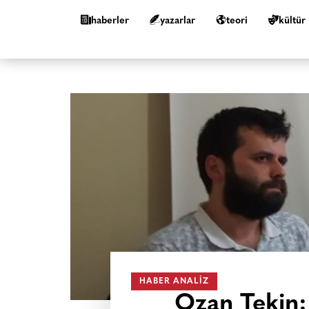
haberler
yazarlar
teori
kültür
HABER ANALIZ
Ozan Tekin: 