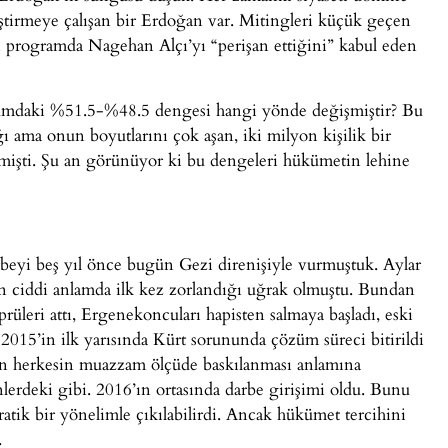
tirmeye çalışan bir Erdoğan var. Mitingleri küçük geçen
 programda Nagehan Alçı’yı “perişan ettiğini” kabul eden
dumdaki %51.5-%48.5 dengesi hangi yönde değişmiştir? Bu
 ama onun boyutlarını çok aşan, iki milyon kişilik bir
mişti. Şu an görünüyor ki bu dengeleri hükümetin lehine
rbeyi beş yıl önce bugün Gezi direnişiyle vurmuştuk. Aylar
n ciddi anlamda ilk kez zorlandığı uğrak olmuştu. Bundan
prüleri attı, Ergenekoncuları hapisten salmaya başladı, eski
n 2015’in ilk yarısında Kürt sorununda çözüm süreci bitirildi
ıkan herkesin muazzam ölçüde baskılanması anlamına
lerdeki gibi. 2016’ın ortasında darbe girişimi oldu. Bunu
atik bir yönelimle çıkılabilirdi. Ancak hükümet tercihini
.