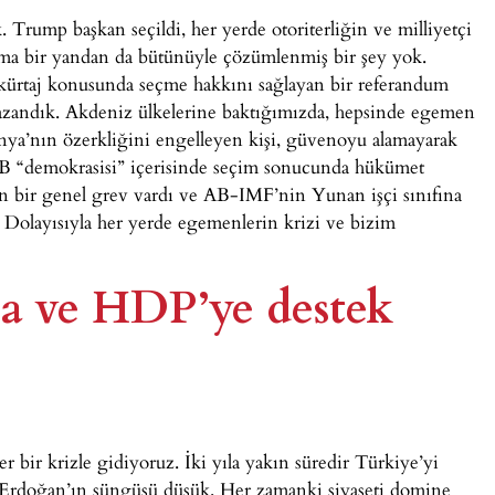
 Trump başkan seçildi, her yerde otoriterliğin ve milliyetçi
ma bir yandan da bütünüyle çözümlenmiş bir şey yok.
kürtaj konusunda seçme hakkını sağlayan bir referandum
 kazandık. Akdeniz ülkelerine baktığımızda, hepsinde egemen
lonya’nın özerkliğini engelleyen kişi, güvenoyu alamayarak
. AB “demokrasisi” içerisinde seçim sonucunda hükümet
ün bir genel grev vardı ve AB-IMF’nin Yunan işçi sınıfına
u. Dolayısıyla her yerde egemenlerin krizi ve bizim
’a ve HDP’ye destek
 bir krizle gidiyoruz. İki yıla yakın süredir Türkiye’yi
rdoğan’ın süngüsü düşük. Her zamanki siyaseti domine