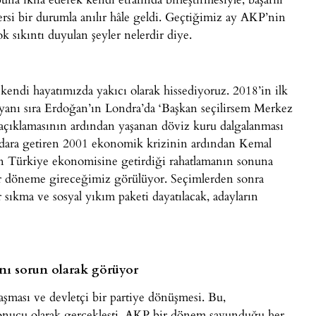
rsi bir durumla anılır hâle geldi. Geçtiğimiz ay AKP’nin
k sıkıntı duyulan şeyler nelerdir diye.
endi hayatımızda yakıcı olarak hissediyoruz. 2018’in ilk
 yanı sıra Erdoğan’ın Londra’da ‘Başkan seçilirsem Merkez
çıklamasının ardından yaşanan döviz kuru dalgalanması
ktidara getiren 2001 ekonomik krizinin ardından Kemal
arın Türkiye ekonomisine getirdiği rahatlamanın sonuna
 bir döneme gireceğimiz görülüyor. Seçimlerden sonra
r sıkma ve sosyal yıkım paketi dayatılacak, adayların
nı sorun olarak görüyor
aşması ve devletçi bir partiye dönüşmesi. Bu,
sonucu olarak gerçekleşti. AKP bir dönem savunduğu her