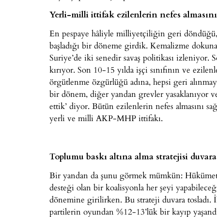
Yerli-milli ittifak ezilenlerin nefes alması
En pespaye hâliyle milliyetçiliğin geri döndüğü
başladığı bir döneme girdik. Kemalizme dokunan 
Suriye’de iki senedir savaş politikası izleniyor
kırıyor. Son 10-15 yılda işçi sınıfının ve ezilen
örgütlenme özgürlüğü adına, hepsi geri alınmaya ç
bir dönem, diğer yandan grevler yasaklanıyor v
ettik’ diyor. Bütün ezilenlerin nefes almasını sa
yerli ve milli AKP-MHP ittifakı.
Toplumu baskı altına alma stratejisi duvara
Bir yandan da şunu görmek mümkün: Hükümet, 
desteği olan bir koalisyonla her şeyi yapabilec
dönemine girilirken. Bu strateji duvara tosladı
partilerin oyundan %12-13’lük bir kayıp yaşan