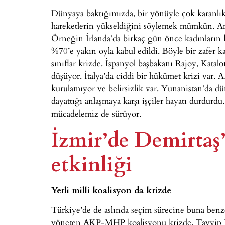
Dünyaya baktığımızda, bir yönüyle çok karanlık.
hareketlerin yükseldiğini söylemek mümkün. A
Örneğin İrlanda’da birkaç gün önce kadınların 
%70’e yakın oyla kabul edildi. Böyle bir zafer
sınıflar krizde. İspanyol başbakanı Rajoy, Kata
düşüyor. İtalya’da ciddi bir hükümet krizi var
kurulamıyor ve belirsizlik var. Yunanistan’da d
dayattığı anlaşmaya karşı işçiler hayatı durdurd
mücadelemiz de sürüyor.
İzmir’de Demirtaş
etkinliği
Yerli milli koalisyon da krizde
Türkiye’de de aslında seçim sürecine buna benzer
yöneten AKP-MHP koalisyonu krizde. Tayyip E