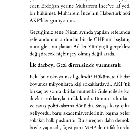
eden Erdoğan yerine Muharrem İnce’ye laf yetiş
bir hükümet. Muharrem İnce’nin Habertürk’teki
AKP’liler görüyorum.
Geçtiğimiz sene Nisan ayında yapılan referan
referandumun ardından bir de CHP’nin başlattığı
mitingle sonuçlanan Adalet Yürüyüşü gerçekleş
değiştirecek hiçbir şey olmuş değil arada.
İlk darbeyi Gezi direnişinde vurmuştuk
Peki bu noktaya nasıl gelindi? Hükümete ilk da
boyunca milyonlarca kişi sokaklardaydı. AKP’ni
birkaç ay sonra iktidar müttefiki Gülencilerle kö
devlet artıklarıyla ittifak kurdu. Bunun ardında
ve savaş politikalarına dönüldü. Savaşa karşı ç
geliyordu, barış akademisyenlerinin başına gelen
sokakta halk püskürttü. Bu süreçten daha demokr
böyle yapmadı, faşist parti MHP ile ittifak kurdu