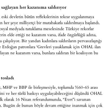
nı sağlayan her kazanıma saldırıyor
, eski devletin bütün reflekslerinin tekrar uygulanmaya
her şeye milliyetçi bir mutabakatla saldırılmaya başlandı.
. Sosyal medyada tutuklama meselesinde Türkiye rekorlar
lerin elde ettiği ne kazanım varsa, ifade özgürlüğü adına,
alışılıyor. Bir yandan kadınlara saldırıların pervasızlaştığı
e Erdoğan patronlara ‘Grevleri yasaklamak için OHAL ilan
ğlayan ne kazanım varsa, bunlara saldıran bir koalisyon bu
 tosladı
MHP ve BBP ile birleşmesiyle, toplumda %60-65 arası
eğini ve her türlü baskıyı uygulayabileceğini düşündü OHAL
. İlk olarak 16 Nisan referandumunda, “Evet”i savunan
dı. Bugün de bunun böyle devam ettiğine inanmak için çok