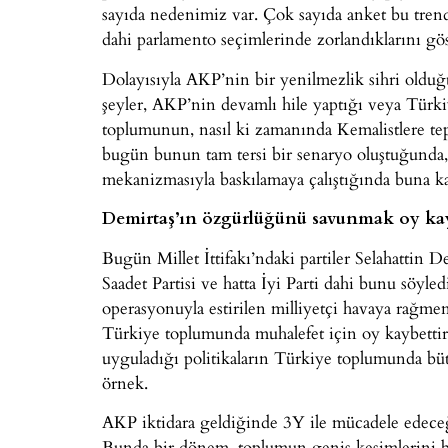
sayıda nedenimiz var. Çok sayıda anket bu tren
dahi parlamento seçimlerinde zorlandıklarını gös
Dolayısıyla AKP’nin bir yenilmezlik sihri olduğ
şeyler, AKP’nin devamlı hile yaptığı veya Türki
toplumunun, nasıl ki zamanında Kemalistlere tepk
bugün bunun tam tersi bir senaryo oluştuğunda,
mekanizmasıyla baskılamaya çalıştığında buna k
Demirtaş’ın özgürlüğünü savunmak oy ka
Bugün Millet İttifakı’ndaki partiler Selahattin 
Saadet Partisi ve hatta İyi Parti dahi bunu söyle
operasyonuyla estirilen milliyetçi havaya rağ
Türkiye toplumunda muhalefet için oy kaybetti
uyguladığı politikaların Türkiye toplumunda bü
örnek.
AKP iktidara geldiğinde 3Y ile mücadele edeceği
Bunda bir dönem, toplumun geniş kesimlerini bun