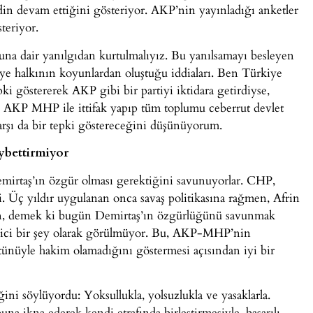
din devam ettiğini gösteriyor. AKP’nin yayınladığı anketler
teriyor.
una dair yanılgıdan kurtulmalıyız. Bu yanılsamayı besleyen
ye halkının koyunlardan oluştuğu iddiaları. Ben Türkiye
i göstererek AKP gibi bir partiyi iktidara getirdiyse,
 AKP MHP ile ittifak yapıp tüm toplumu ceberrut devlet
arşı da bir tepki göstereceğini düşünüyorum.
ybettirmiyor
Demirtaş’ın özgür olması gerektiğini savunuyorlar. CHP,
di. Üç yıldır uygulanan onca savaş politikasına rağmen, Afrin
men, demek ki bugün Demirtaş’ın özgürlüğünü savunmak
rici bir şey olarak görülmüyor. Bu, AKP-MHP’nin
tünüyle hakim olamadığını göstermesi açısından iyi bir
ni söylüyordu: Yoksullukla, yolsuzlukla ve yasaklarla.
a ikna ederek kendi etrafında birleştirmesiyle, başarılı