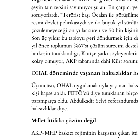
şeyin tam tersini savunuyor şu an. En çarpıcı 
soruyorlardı, “Terörist başı Öcalan ile görüşül
resmi devlet politikasıydı ve iki buçuk yıl sürd
çözülemeyeceği on yıllar süren ve 50 bin kişinin
Son üç yıldır bu tabloyu geri döndürmek için de
yıl önce toplumun %67’si çözüm sürecini destek
herkesin tutuklandığı, Kürtçe şarkı söyleyenleri
kolay olmuyor, AKP tabanında dahi Kürt sorunu ö
OHAL döneminde yaşanan haksızlıklar h
Üçüncüsü, OHAL uygulamalarıyla yaşanan haksızl
kişi hapse atıldı. FETÖ’cü diye tutuklanan birçok
paramparça oldu. Abdulkadir Selvi referandumdan
haksızlıklar diye.
Millet İttifakı çözüm değil
AKP-MHP baskıcı rejiminin karşısına çıkan ittifa