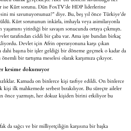
yer ise Kürt sorunu. Dün FoxTV’de HDP liderlerine
mesini mi savunuyorsunuz?” diye. Bu, beş yıl önce Türkiye’de
ürüldü. Kürt sorununun inkârla, imhayla veya asimilasyonla
 yaşamını yitirdiği bir savaşın sonucunda ortaya çıkmıştı.
vlet tarafından ciddi bir çaba var. Ama işte bundan birkaç
liyordu. Devlet için Afrin operasyonuna karşı çıkan
n dahi başına bir işler geldiği bir döneme geçmek o kadar da
nemli bir tartışma meselesi olarak karşımıza çıkıyor.
er kesime dokunuyor
ıklar. Kamuda on binlerce kişi tasfiye edildi. On binlerce
 kişi ilk mahkemede serbest bırakılıyor. Bu süreçte aileler
 önce yazmıştı, her dokuz kişiden birini etkiliyor bu
k da sağcı ve bir milliyetçiliğin karşısına bir başka