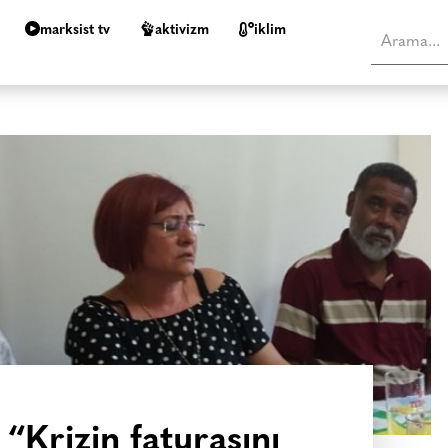
marksist tv
aktivizm
i̇klim
“Krizin faturasını