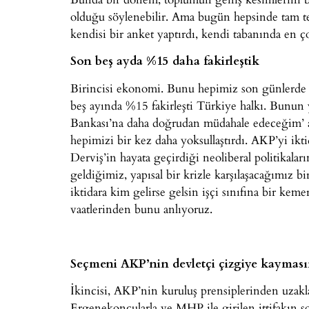
olduğu söylenebilir. Ama bugün hepsinde tam te
kendisi bir anket yaptırdı, kendi tabanında en ço
Son beş ayda %15 daha fakirleştik
Birincisi ekonomi. Bunu hepimiz son günlerde k
beş ayında %15 fakirleşti Türkiye halkı. Bunun
Bankası’na daha doğrudan müdahale edeceğim’ a
hepimizi bir kez daha yoksullaştırdı. AKP’yi i
Derviş’in hayata geçirdiği neoliberal politikal
geldiğimiz, yapısal bir krizle karşılaşacağımız
iktidara kim gelirse gelsin işçi sınıfına bir keme
vaatlerinden bunu anlıyoruz.
Seçmeni AKP’nin devletçi çizgiye kayması
İkincisi, AKP’nin kuruluş prensiplerinden uzakl
Ergenekoncularla ve MHP ile girilen ittifakın 