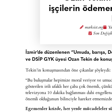
işçilerin ödeme
marksist.org
Ya
Son Değişik
İzmir’de düzenlenen “Umuda, barışa, Dem
ve DSİP GYK üyesi Ozan Tekin de konuşm
Tekin’in konuşmasından öne çıkanlar şöyleydi:
“Bu buluşmalar hepimize moral veriyor ve umud
gösterilen irili ufaklı her çaba çok önemli, çün
televizyona 10 dakika bağlanması dahi engellen
önemli olduğunun bilinciyle hareket etmemizde 
Egemenler krizde, her yerde mücadeleler s