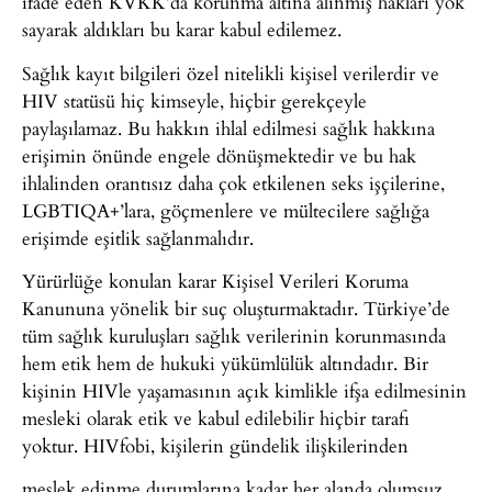
ifade eden KVKK’da korunma altına alınmış hakları yok
sayarak aldıkları bu karar kabul edilemez.
Sağlık kayıt bilgileri özel nitelikli kişisel verilerdir ve
HIV statüsü hiç kimseyle, hiçbir gerekçeyle
paylaşılamaz. Bu hakkın ihlal edilmesi sağlık hakkına
erişimin önünde engele dönüşmektedir ve bu hak
ihlalinden orantısız daha çok etkilenen seks işçilerine,
LGBTIQA+’lara, göçmenlere ve mültecilere sağlığa
erişimde eşitlik sağlanmalıdır.
Yürürlüğe konulan karar Kişisel Verileri Koruma
Kanununa yönelik bir suç oluşturmaktadır. Türkiye’de
tüm sağlık kuruluşları sağlık verilerinin korunmasında
hem etik hem de hukuki yükümlülük altındadır. Bir
kişinin HIVle yaşamasının açık kimlikle ifşa edilmesinin
mesleki olarak etik ve kabul edilebilir hiçbir tarafı
yoktur. HIVfobi, kişilerin gündelik ilişkilerinden
meslek edinme durumlarına kadar her alanda olumsuz