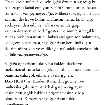
Trans kadın mülteci ve seks işçisi öznenin yaşadığı bu
hak gaspını kabul etmiyoruz, tüm sorumlulardan hesap
sormaktan vazgeçmeyeceğiz. Mülteci seks işçisi bir trans
kadının devlet ve kolları tarafından maruz bırakıldığı
zorla yerinden edilme, haklara erişimde gasp,
kriminalizasyon ve hedef gösterilme münferit değildir.
Ancak bizler yaratılan bu hukuksuzluğun son bulunması,
adli işlem başlatılması, sağlığa erişim,her kimlik için
dekriminilizasyon ve eşitlik için mücadele etmekten bir
an bile vazgeçmeyeceğiz.
Sağlığa eşit erişim haktır. Bu hakkın devlet ve
mekanizmalarınca kasıtlı şekilde ihlal edilmesi durumdan
orantısız daha çok etkilenen seks işçileri,
LGBTIQA+’lar, Kürtler, Romanlar, göçmen ve
mülteciler gibi sistematik hak gaspına uğrayan
kesimlerin sağlık hakkına erişememesine sebep
olmaktadır. Kimsenin sağlığa erişim hakkı
engellenemez.