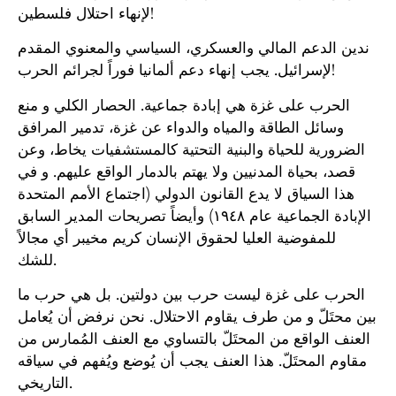
لإنهاء احتلال فلسطين!
ندين الدعم المالي والعسكري، السياسي والمعنوي المقدم
لإسرائيل. يجب إنهاء دعم ألمانيا فوراً لجرائم الحرب!
الحرب على غزة هي إبادة جماعية. الحصار الكلي و منع
وسائل الطاقة والمياه والدواء عن غزة، تدمير المرافق
الضرورية للحياة والبنية التحتية كالمستشفيات يخاط، وعن
قصد، بحياة المدنيين ولا يهتم بالدمار الواقع عليهم. و في
هذا السياق لا يدع القانون الدولي (اجتماع الأمم المتحدة
الإبادة الجماعية عام ١٩٤٨) وأيضاً تصريحات المدير السابق
للمفوضية العليا لحقوق الإنسان كريم مخيبر أي مجالاً
للشك.
الحرب على غزة ليست حرب بين دولتين. بل هي حرب ما
بين محتَلّ و من طرف يقاوم الاحتلال. نحن نرفض أن يُعامل
العنف الواقع من المحتَلّ بالتساوي مع العنف المُمارس من
مقاوم المحتَلّ. هذا العنف يجب أن يُوضع ويُفهم في سياقه
التاريخي.