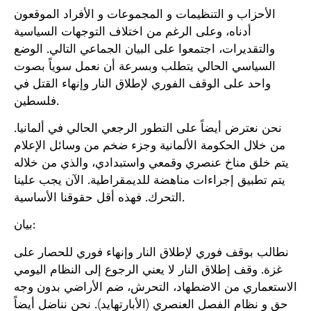
الأحزاب و التنظيمات و المجموعات و الأفراد الموقعون
أدناه، وعلى الرغم من اختلاف التوجهات السياسية
والتقديرات، اجتمعوا على البيان الجماعي التالي. الوضع
السياسي الحالي يتطلب وبسرعة أن نعمل سوياً بصوت
واحد على الوقف الفوري لإطلاق النار وإنهاء القتل في
فلسطين.
نحن نعترض أيضاً على التطور الرجعي الحالي في ألمانيا.
من خلال الحكومة الألمانية وجزء ضخم من وسائل الإعلام
يتم خلق مناخ عنصري وقمعي واستبدادي، والذي من خلاله
يتم تطبيق إجراءات مناهضة للديمقراطية. الآن يجب علينا
التحرك. فهذه أقل حقوقنا الأساسية.
بيان:
نطالب بوقف فوري لإطلاق النار وإنهاء فوري للحصار على
غزة. وقف إطلاق النار لا يعني الرجوع إلى النظام اليومي
الاستعماري من الاضطهاد، التحرش، ضم الأراضي بدون وجه
حق و نظام الفصل العنصري (الأبارتهايد). نحن نناضل أيضاً