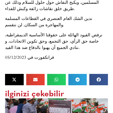
المسلمين، ويكبح النقاش حول حلول للسلام وذلك عن
طريق خلق نقاشات زائفة وكبش للفداء.
ندين الشك العام العنصري في القطاعات المسلمة
والمهاجرة من السكان. لن ننقسم.
نرفض القيود الهائلة على حقوقنا الأساسية الديمقراطية،
خاصة حق الرأي، حق التجمع، وحق تكوين الاتحادات. و
ننادي الجميع أن يهبوا بالدفاع ضد هذا القيد.
فرانكفورت في 05/12/2023
ilginizi çekebilir