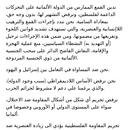
ندين القمع الممارس من الدولة الألمانية على التحركات
الداعمة لفلسطين، ونرفض التشهير لها، بدون وجه حق،
بمعاداة السامية. نحن نندد بإجراءت القمع والترهيب
اللاإنسانية والعنصرية، والتي تستهدف تشديد قوانين اللجوء
وتفريغها من مضمونها، ومن ضمن هذه الإجراءات ترحيل
(أو التهديد به) النشطاء السياسيين، منع عملية الهجرة
والإقامة، النقاش الفاضح الدائر على سحب الجنسية
الألمانية من ذوي الجنسية المزدوجة.
نحن ضد المساواة في التعامل بين إسرائيل و اليهود.
نحن نرفض الأساس اللاديمقراطي (سبب وجود الدولة)،
والذي يرغمنا على دعم لا مشروط لجرائم الحرب.
نرفض تجريم أي شكل من أشكال المقاومة ضد الاحتلال،
سواء على المستوى الدولي أو الأوروبي وخصوصا في
ألمانيا.
تجريم المقاومة الفلسطينية يؤدي الى زيادة العنصرية ضد