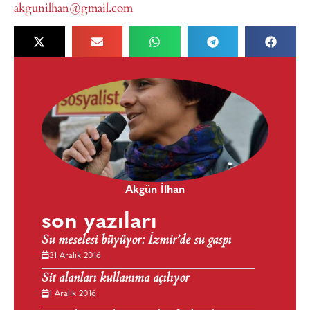
akgunilhan@gmail.com
Akgün İlhan
son yazıları
Su meselesi büyüyor: İzmir’de su gaspı
31 Aralık 2016
Sit alanları kullanıma açılıyor
1 Aralık 2016