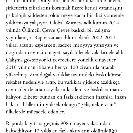
has bir durum. Dünyanın hemen her ülkesinde devlet,
şirketlerin çıkarlarını korumak üzere kendi vatandaşını
psikolojik şiddetten, öldürmeye kadar bir dizi yöntemle
yıldırmaya çalışıyor. Global Witness adlı kurum 2014
yılında Ölümcül Çevre Çevre başlıklı bir çalışma
yayınlamıştı. Rapor zaman dilimi olarak 2002-2014
yılları arasını kapsarken, sadece medyaya yansıyan ve
doğrudan çevreci cinayeti sayılabilecek vakaları ele aldı.
Çalışma gösteriyor ki çevrecilere yönelik cinayetler
2010 yılından itibaren her yıl 100 civarında artarak
yükselmiş. Zira doğal varlıklar üzerindeki baskı küresel
rekabet nedeniyle artıp, bu varlıklar giderek azaldıkça
çevreciler de artan sayıda suikastlere ve baskılara maruz
kalıyor. Elbette bundan en fazla etkilenen insanlar, insan
hakları ihlallerinin yüksek olduğu “gelişmekte olan”
ülkelerde mücadele edenler.
Raporda kayıtlara geçmiş 908 cinayet vakasından
bahsediliyor. 12 yılda en fazla aktivistin öldürüldüğü