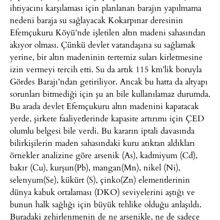
ihtiyacını karşılaması için planlanan barajın yapılmama
nedeni baraja su sağlayacak Kokarpınar deresinin
Efemçukuru Köyü’nde işletilen altın madeni sahasından
akıyor olması. Çünkü devlet vatandaşına su sağlamak
yerine, bir altın madeninin tertemiz suları kirletmesine
izin vermeyi tercih etti. Su da artık 115 km’lik boruyla
Gördes Barajı’ndan getiriliyor. Ancak bu hatta da altyapı
sorunları bitmediği için şu an bile kullanılamaz durumda.
Bu arada devlet Efemçukuru altın madenini kapatacak
yerde, şirkete faaliyetlerinde kapasite artırımı için ÇED
olumlu belgesi bile verdi. Bu kararın iptali davasında
bilirkişilerin maden sahasındaki kuru atıktan aldıkları
örnekler analizine göre arsenik (As), kadmiyum (Cd),
bakır (Cu), kurşun(Pb), mangan(Mn), nikel (Ni),
selenyum(Se), kükürt (S), çinko(Zn) elementlerinin
dünya kabuk ortalaması (DKO) seviyelerini aştığı ve
bunun halk sağlığı için büyük tehlike olduğu anlaşıldı.
Buradaki zehirlenmenin de ne arsenikle, ne de sadece