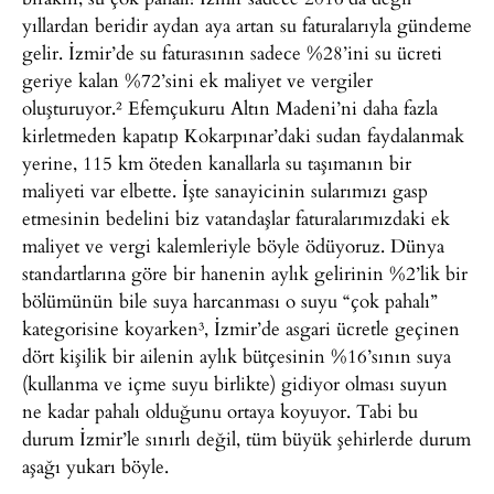
yıllardan beridir aydan aya artan su faturalarıyla gündeme
gelir. İzmir’de su faturasının sadece %28’ini su ücreti
geriye kalan %72’sini ek maliyet ve vergiler
oluşturuyor.² Efemçukuru Altın Madeni’ni daha fazla
kirletmeden kapatıp Kokarpınar’daki sudan faydalanmak
yerine, 115 km öteden kanallarla su taşımanın bir
maliyeti var elbette. İşte sanayicinin sularımızı gasp
etmesinin bedelini biz vatandaşlar faturalarımızdaki ek
maliyet ve vergi kalemleriyle böyle ödüyoruz. Dünya
standartlarına göre bir hanenin aylık gelirinin %2’lik bir
bölümünün bile suya harcanması o suyu “çok pahalı”
kategorisine koyarken³, İzmir’de asgari ücretle geçinen
dört kişilik bir ailenin aylık bütçesinin %16’sının suya
(kullanma ve içme suyu birlikte) gidiyor olması suyun
ne kadar pahalı olduğunu ortaya koyuyor. Tabi bu
durum İzmir’le sınırlı değil, tüm büyük şehirlerde durum
aşağı yukarı böyle.