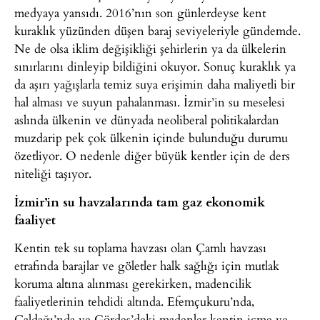
medyaya yansıdı. 2016’nın son günlerdeyse kent
kuraklık yüzünden düşen baraj seviyeleriyle gündemde.
Ne de olsa iklim değişikliği şehirlerin ya da ülkelerin
sınırlarını dinleyip bildiğini okuyor. Sonuç kuraklık ya
da aşırı yağışlarla temiz suya erişimin daha maliyetli bir
hal alması ve suyun pahalanması. İzmir’in su meselesi
aslında ülkenin ve dünyada neoliberal politikalardan
muzdarip pek çok ülkenin içinde bulunduğu durumu
özetliyor. O nedenle diğer büyük kentler için de ders
niteliği taşıyor.
İzmir’in su havzalarında tam gaz ekonomik
faaliyet
Kentin tek su toplama havzası olan Çamlı havzası
etrafında barajlar ve göletler halk sağlığı için mutlak
koruma altına alınması gerekirken, madencilik
faaliyetlerinin tehdidi altında. Efemçukuru’nda,
Çaldağı’nda ve Gördes’deki madenler kentin içme ve