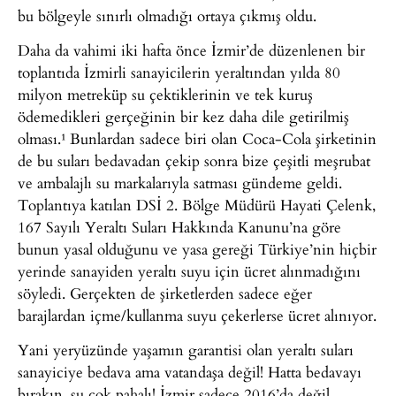
bu bölgeyle sınırlı olmadığı ortaya çıkmış oldu.
Daha da vahimi iki hafta önce İzmir’de düzenlenen bir
toplantıda İzmirli sanayicilerin yeraltından yılda 80
milyon metreküp su çektiklerinin ve tek kuruş
ödemedikleri gerçeğinin bir kez daha dile getirilmiş
olması.¹ Bunlardan sadece biri olan Coca-Cola şirketinin
de bu suları bedavadan çekip sonra bize çeşitli meşrubat
ve ambalajlı su markalarıyla satması gündeme geldi.
Toplantıya katılan DSİ 2. Bölge Müdürü Hayati Çelenk,
167 Sayılı Yeraltı Suları Hakkında Kanunu’na göre
bunun yasal olduğunu ve yasa gereği Türkiye’nin hiçbir
yerinde sanayiden yeraltı suyu için ücret alınmadığını
söyledi. Gerçekten de şirketlerden sadece eğer
barajlardan içme/kullanma suyu çekerlerse ücret alınıyor.
Yani yeryüzünde yaşamın garantisi olan yeraltı suları
sanayiciye bedava ama vatandaşa değil! Hatta bedavayı
bırakın, su çok pahalı! İzmir sadece 2016’da değil