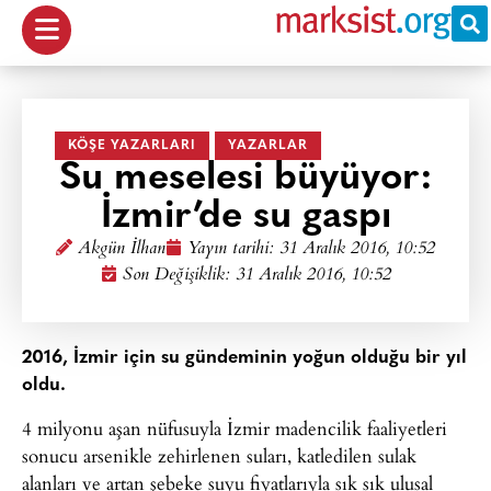
KÖŞE YAZARLARI
YAZARLAR
Su meselesi büyüyor:
İzmir’de su gaspı
Akgün İlhan
Yayın tarihi:
31 Aralık 2016, 10:52
Son Değişiklik: 31 Aralık 2016, 10:52
2016, İzmir için su gündeminin yoğun olduğu bir yıl
oldu.
4 milyonu aşan nüfusuyla İzmir madencilik faaliyetleri
sonucu arsenikle zehirlenen suları, katledilen sulak
alanları ve artan şebeke suyu fiyatlarıyla sık sık ulusal