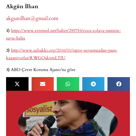
Akgün İlhan
akgunilhan@gmail.com
1)
https://www.evrensel.net/haber/299784/coca-colaya-izmirin-
suyu-beles
2)
http://www.suhakki.org/2016/01/rapor-suyumuzdan-para-
kazaniyorlar/#.WGQakvmLTIU
3)
ABD Çevre Koruma Ajansı’na göre