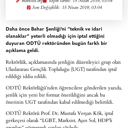
marksist.org
Yayın tarihi:
15 Nisan 2019, 03:04
Son Değişiklik: 15 Nisan 2019, 03:04
Daha önce Bahar Şenliği’ni “teknik ve idari
olanaklar” yeterli olmadığı için iptal ettiğini
duyuran ODTÜ rektöründen bugün farklı bir
açıklama geldi.
Rektörlük, açıklamasında şenliğin düzenleyici grup olan
Uluslararası Gençlik Topluluğu (UGT) tarafından iptal
edildiği iddia edildi.
ODTÜ Rektörlüğü’nden öğrencilere gönderilen yazıda,
şenlik için yeni bir format önerildiğini ancak bu
önerinin UGT tarafından kabul edilmediği belirtildi.
ODTÜ Rektörü Prof. Dr. Mustafa Verşan Kök, iptal
gerkeçesi olarak “LGBT, Marksist, Aşırı Sol, HDP’li
grupları” göstererek şunları söyledi: