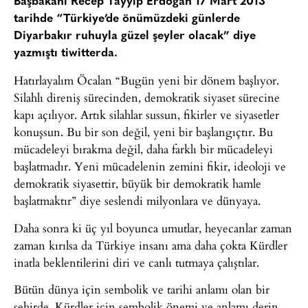
Başbakanı Recep Tayyip Erdoğan 17 Mart 2013
tarihde “Türkiye’de önümüzdeki günlerde
Diyarbakır ruhuyla güzel şeyler olacak” diye
yazmıştı tiwitterda.
Hatırlayalım Öcalan “Bugün yeni bir dönem başlıyor.
Silahlı direniş sürecinden, demokratik siyaset sürecine
kapı açılıyor. Artık silahlar sussun, fikirler ve siyasetler
konuşsun. Bu bir son değil, yeni bir başlangıçtır. Bu
mücadeleyi bırakma değil, daha farklı bir mücadeleyi
başlatmadır. Yeni mücadelenin zemini fikir, ideoloji ve
demokratik siyasettir, büyük bir demokratik hamle
başlatmaktır” diye seslendi milyonlara ve dünyaya.
Daha sonra ki üç yıl boyunca umutlar, heyecanlar zaman
zaman kırılsa da Türkiye insanı ama daha çokta Kürdler
inatla beklentilerini diri ve canlı tutmaya çalıştılar.
Bütün dünya için sembolik ve tarihi anlamı olan bir
şehirde, Kürdler için sembolik önemi ve anlamı derin