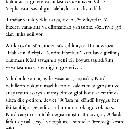
bulduran İngiltere vatandaşı Akademisyen Chris
Stephenson savcılığın talebiyle sınır dışı edildi.
Taraflar varlık yokluk savaşından söz ediyorlar. Ya
bizden yanasınız ya düşmandan yanasınız, sözleriyle gri
alan imha ediliyor.
Artık çözüm sürecinden söz edilmiyor. Bu newroza
“Hakların Birleşik Devrim Hareketi” kurularak girilmiş
olunması Kürd savaşının yeni bir boyuta taşındığını
veya taşınmak istendiğini gösteriyor.
Şehirlerde son üç aydır yaşanan çatışmalar, Kürd
vekillerin dokunulmazlıklarının kaldırılması girişimi ve
anayasanın askıya alınmış olması gibi konular etrafında
sıkça dile getiren, devlet “90’lara mı döndü kaygısı her
iki taraf için geçerli olan bir durum olduğu çok açık.
Kürd çatışması nitelik değiştirmiştir. Bu savaşın, 90’larda
farklı siyasal, sosyal ve toplumsal sonuçlar üreteceği kesin
gibi.