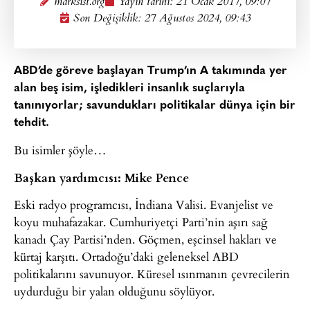
marksist.org
Yayın tarihi:
21 Ocak 2017, 09:07
Son Değişiklik: 27 Ağustos 2024, 09:43
ABD’de göreve başlayan Trump’ın A takımında yer
alan beş isim, işledikleri insanlık suçlarıyla
tanınıyorlar; savundukları politikalar dünya için bir
tehdit.
Bu isimler şöyle…
Başkan yardımcısı: Mike Pence
Eski radyo programcısı, İndiana Valisi. Evanjelist ve
koyu muhafazakar. Cumhuriyetçi Parti’nin aşırı sağ
kanadı Çay Partisi’nden. Göçmen, eşcinsel hakları ve
kürtaj karşıtı. Ortadoğu’daki geleneksel ABD
politikalarını savunuyor. Küresel ısınmanın çevrecilerin
uydurduğu bir yalan olduğunu söylüyor.