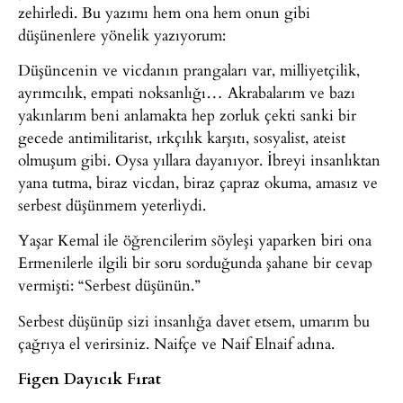
zehirledi. Bu yazımı hem ona hem onun gibi
düşünenlere yönelik yazıyorum:
Düşüncenin ve vicdanın prangaları var, milliyetçilik,
ayrımcılık, empati noksanlığı… Akrabalarım ve bazı
yakınlarım beni anlamakta hep zorluk çekti sanki bir
gecede antimilitarist, ırkçılık karşıtı, sosyalist, ateist
olmuşum gibi. Oysa yıllara dayanıyor. İbreyi insanlıktan
yana tutma, biraz vicdan, biraz çapraz okuma, amasız ve
serbest düşünmem yeterliydi.
Yaşar Kemal ile öğrencilerim söyleşi yaparken biri ona
Ermenilerle ilgili bir soru sorduğunda şahane bir cevap
vermişti: “Serbest düşünün.”
Serbest düşünüp sizi insanlığa davet etsem, umarım bu
çağrıya el verirsiniz. Naifçe ve Naif Elnaif adına.
Figen Dayıcık Fırat