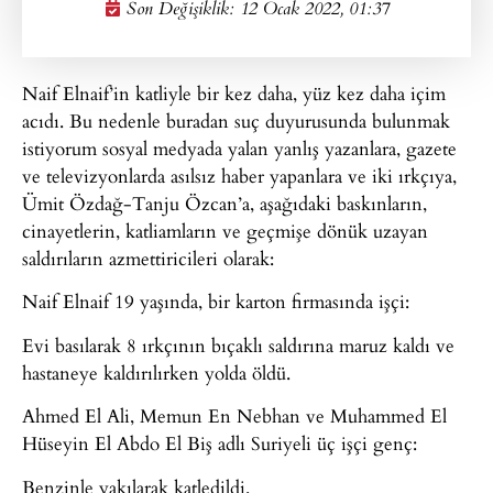
Son Değişiklik: 12 Ocak 2022, 01:37
Naif Elnaif’in katliyle bir kez daha, yüz kez daha içim
acıdı. Bu nedenle buradan suç duyurusunda bulunmak
istiyorum sosyal medyada yalan yanlış yazanlara, gazete
ve televizyonlarda asılsız haber yapanlara ve iki ırkçıya,
Ümit Özdağ-Tanju Özcan’a, aşağıdaki baskınların,
cinayetlerin, katliamların ve geçmişe dönük uzayan
saldırıların azmettiricileri olarak:
Naif Elnaif 19 yaşında, bir karton firmasında işçi:
Evi basılarak 8 ırkçının bıçaklı saldırına maruz kaldı ve
hastaneye kaldırılırken yolda öldü.
Ahmed El Ali, Memun En Nebhan ve Muhammed El
Hüseyin El Abdo El Biş adlı Suriyeli üç işçi genç:
Benzinle yakılarak katledildi.