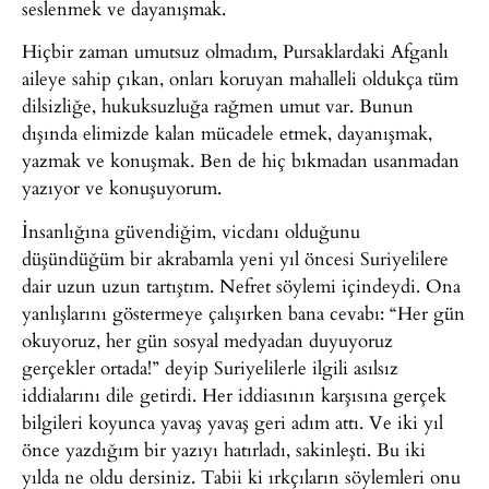
seslenmek ve dayanışmak.
Hiçbir zaman umutsuz olmadım, Pursaklardaki Afganlı
aileye sahip çıkan, onları koruyan mahalleli oldukça tüm
dilsizliğe, hukuksuzluğa rağmen umut var. Bunun
dışında elimizde kalan mücadele etmek, dayanışmak,
yazmak ve konuşmak. Ben de hiç bıkmadan usanmadan
yazıyor ve konuşuyorum.
İnsanlığına güvendiğim, vicdanı olduğunu
düşündüğüm bir akrabamla yeni yıl öncesi Suriyelilere
dair uzun uzun tartıştım. Nefret söylemi içindeydi. Ona
yanlışlarını göstermeye çalışırken bana cevabı: “Her gün
okuyoruz, her gün sosyal medyadan duyuyoruz
gerçekler ortada!” deyip Suriyelilerle ilgili asılsız
iddialarını dile getirdi. Her iddiasının karşısına gerçek
bilgileri koyunca yavaş yavaş geri adım attı. Ve iki yıl
önce yazdığım bir yazıyı hatırladı, sakinleşti. Bu iki
yılda ne oldu dersiniz. Tabii ki ırkçıların söylemleri onu