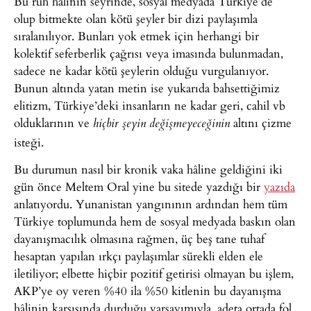
Bu ruh hâlinin seyrinde, sosyal medyada Türkiye’de
olup bitmekte olan kötü şeyler bir dizi paylaşımla
sıralanılıyor. Bunları yok etmek için herhangi bir
kolektif seferberlik çağrısı veya imasında bulunmadan,
sadece ne kadar kötü şeylerin olduğu vurgulanıyor.
Bunun altında yatan metin ise yukarıda bahsettiğimiz
elitizm, Türkiye’deki insanların ne kadar geri, cahil vb
olduklarının ve
altını çizme
hiçbir şeyin değişmeyeceğinin
isteği.
Bu durumun nasıl bir kronik vaka hâline geldiğini iki
gün önce Meltem Oral yine bu sitede yazdığı bir
yazıda
anlatıyordu. Yunanistan yangınının ardından hem tüm
Türkiye toplumunda hem de sosyal medyada baskın olan
dayanışmacılık olmasına rağmen, üç beş tane tuhaf
hesaptan yapılan ırkçı paylaşımlar sürekli elden ele
iletiliyor; elbette hiçbir pozitif getirisi olmayan bu işlem,
AKP’ye oy veren %40 ila %50 kitlenin bu dayanışma
hâlinin karşısında durduğu varsayımıyla, adeta ortada fol