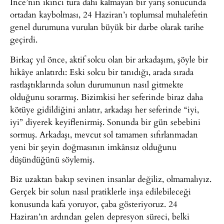
İnce’nin ikinci tura dahi kalmayan bir yarış sonucunda
ortadan kaybolması, 24 Haziran’ı toplumsal muhalefetin
genel durumuna vurulan büyük bir darbe olarak tarihe
geçirdi.
Birkaç yıl önce, aktif solcu olan bir arkadaşım, şöyle bir
hikâye anlatırdı: Eski solcu bir tanıdığı, arada sırada
rastlaştıklarında solun durumunun nasıl gitmekte
olduğunu sorarmış. Bizimkisi her seferinde biraz daha
kötüye gidildiğini anlatır, arkadaşı her seferinde “iyi,
iyi” diyerek keyiflenirmiş. Sonunda bir gün sebebini
sormuş. Arkadaşı, mevcut sol tamamen sıfırlanmadan
yeni bir şeyin doğmasının imkânsız olduğunu
düşündüğünü söylemiş.
Biz uzaktan bakıp sevinen insanlar değiliz, olmamalıyız.
Gerçek bir solun nasıl pratiklerle inşa edilebileceği
konusunda kafa yoruyor, çaba gösteriyoruz. 24
Haziran’ın ardından gelen depresyon süreci, belki