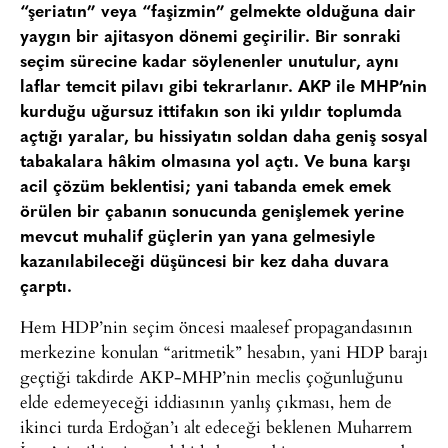
“şeriatın” veya “faşizmin” gelmekte olduğuna dair
yaygın bir ajitasyon dönemi geçirilir. Bir sonraki
seçim sürecine kadar söylenenler unutulur, aynı
laflar temcit pilavı gibi tekrarlanır. AKP ile MHP’nin
kurduğu uğursuz ittifakın son iki yıldır toplumda
açtığı yaralar, bu hissiyatın soldan daha geniş sosyal
tabakalara hâkim olmasına yol açtı. Ve buna karşı
acil çözüm beklentisi; yani tabanda emek emek
örülen bir çabanın sonucunda genişlemek yerine
mevcut muhalif güçlerin yan yana gelmesiyle
kazanılabileceği düşüncesi bir kez daha duvara
çarptı.
Hem HDP’nin seçim öncesi maalesef propagandasının
merkezine konulan “aritmetik” hesabın, yani HDP barajı
geçtiği takdirde AKP-MHP’nin meclis çoğunluğunu
elde edemeyeceği iddiasının yanlış çıkması, hem de
ikinci turda Erdoğan’ı alt edeceği beklenen Muharrem