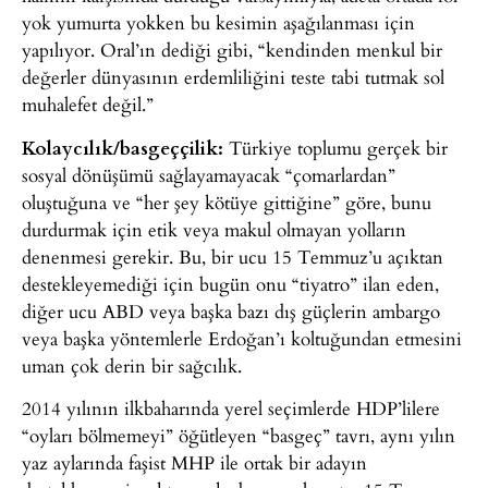
yok yumurta yokken bu kesimin aşağılanması için
yapılıyor. Oral’ın dediği gibi, “kendinden menkul bir
değerler dünyasının erdemliliğini teste tabi tutmak sol
muhalefet değil.”
Kolaycılık/basgeççilik:
Türkiye toplumu gerçek bir
sosyal dönüşümü sağlayamayacak “çomarlardan”
oluştuğuna ve “her şey kötüye gittiğine” göre, bunu
durdurmak için etik veya makul olmayan yolların
denenmesi gerekir. Bu, bir ucu 15 Temmuz’u açıktan
destekleyemediği için bugün onu “tiyatro” ilan eden,
diğer ucu ABD veya başka bazı dış güçlerin ambargo
veya başka yöntemlerle Erdoğan’ı koltuğundan etmesini
uman çok derin bir sağcılık.
2014 yılının ilkbaharında yerel seçimlerde HDP’lilere
“oyları bölmemeyi” öğütleyen “basgeç” tavrı, aynı yılın
yaz aylarında faşist MHP ile ortak bir adayın