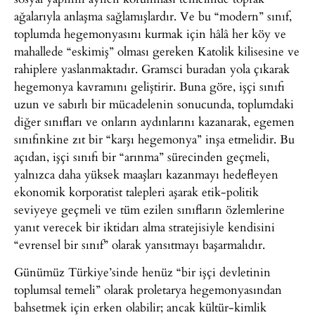
ağalarıyla anlaşma sağlamışlardır. Ve bu “modern” sınıf,
toplumda hegemonyasını kurmak için hâlâ her köy ve
mahallede “eskimiş” olması gereken Katolik kilisesine ve
rahiplere yaslanmaktadır. Gramsci buradan yola çıkarak
hegemonya kavramını geliştirir. Buna göre, işçi sınıfı
uzun ve sabırlı bir mücadelenin sonucunda, toplumdaki
diğer sınıfları ve onların aydınlarını kazanarak, egemen
sınıfınkine zıt bir “karşı hegemonya” inşa etmelidir. Bu
açıdan, işçi sınıfı bir “arınma” sürecinden geçmeli,
yalnızca daha yüksek maaşları kazanmayı hedefleyen
ekonomik korporatist talepleri aşarak etik-politik
seviyeye geçmeli ve tüm ezilen sınıfların özlemlerine
yanıt verecek bir iktidarı alma stratejisiyle kendisini
“evrensel bir sınıf” olarak yansıtmayı başarmalıdır.
Günümüz Türkiye’sinde henüz “bir işçi devletinin
toplumsal temeli” olarak proletarya hegemonyasından
bahsetmek için erken olabilir; ancak kültür-kimlik