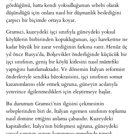
gördüğünü, hatta kendi yoksulluğunun sebebi olarak
düşündüğü için onlara nasıl bir düşmanlık beslediğini
çarpıcı bir biçimde ortaya koyar.
Gramsci, kuzeydeki işçi sınıfıyla güneydeki yoksul
köylülerin birbirinden kopukluğunun, işçi hareketine ne
kadar büyük bir zarar verdiğinin farkına varır. Henüz üç
yıl önce Rusya’da, Bolşevikler önderliğinde küçücük bir
işçi sınıfının, geniş bir köylü kitlesini nasıl müttefiki
yaptığını hatırlamaktadır. Ve dönemin İtalyan reformist
önderleriyle sendika bürokrasisini, işçi sınıfının somut
kazanımlarını elde etmek uğruna, güneyin acılarıyla
yeterince ilgilenmedikleri için eleştirmeye başlar.
Bu durumun Gramsci’nin ilgisini çekmesinin
sebeplerinden biri de, İtalyan egemen sınıfının toplumu
nasıl domine ettiğini anlama çabasıdır. Kuzeydeki
kapitalistler, İtalya’nın birleşmesi uğruna, güneydeki
sosyal yapının aynen korunması temelinde toprak