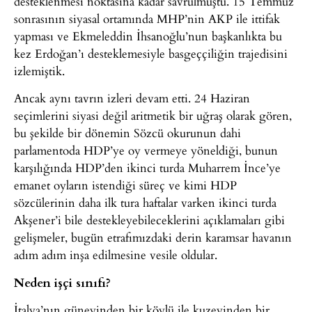
desteklenmesi noktasına kadar savrulmuştu. 15 Temmuz
sonrasının siyasal ortamında MHP’nin AKP ile ittifak
yapması ve Ekmeleddin İhsanoğlu’nun başkanlıkta bu
kez Erdoğan’ı desteklemesiyle basgeççiliğin trajedisini
izlemiştik.
Ancak aynı tavrın izleri devam etti. 24 Haziran
seçimlerini siyasi değil aritmetik bir uğraş olarak gören,
bu şekilde bir dönemin Sözcü okurunun dahi
parlamentoda HDP’ye oy vermeye yöneldiği, bunun
karşılığında HDP’den ikinci turda Muharrem İnce’ye
emanet oyların istendiği süreç ve kimi HDP
sözcülerinin daha ilk tura haftalar varken ikinci turda
Akşener’i bile destekleyebileceklerini açıklamaları gibi
gelişmeler, bugün etrafımızdaki derin karamsar havanın
adım adım inşa edilmesine vesile oldular.
Neden işçi sınıfı?
İtalya’nın güneyinden bir köylü ile kuzeyinden bir