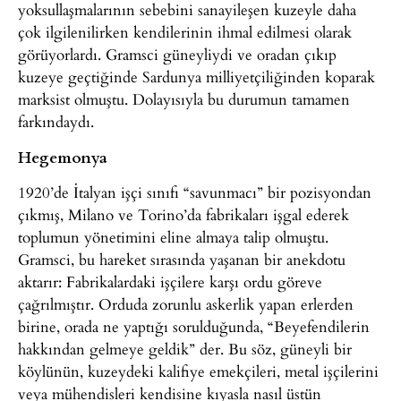
yoksullaşmalarının sebebini sanayileşen kuzeyle daha
çok ilgilenilirken kendilerinin ihmal edilmesi olarak
görüyorlardı. Gramsci güneyliydi ve oradan çıkıp
kuzeye geçtiğinde Sardunya milliyetçiliğinden koparak
marksist olmuştu. Dolayısıyla bu durumun tamamen
farkındaydı.
Hegemonya
1920’de İtalyan işçi sınıfı “savunmacı” bir pozisyondan
çıkmış, Milano ve Torino’da fabrikaları işgal ederek
toplumun yönetimini eline almaya talip olmuştu.
Gramsci, bu hareket sırasında yaşanan bir anekdotu
aktarır: Fabrikalardaki işçilere karşı ordu göreve
çağrılmıştır. Orduda zorunlu askerlik yapan erlerden
birine, orada ne yaptığı sorulduğunda, “Beyefendilerin
hakkından gelmeye geldik” der. Bu söz, güneyli bir
köylünün, kuzeydeki kalifiye emekçileri, metal işçilerini
veya mühendisleri kendisine kıyasla nasıl üstün