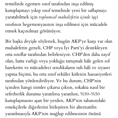
temelinde egemen sınıf tarafından inşa edilmiş
kutuplaşmayı yıkıp sınıf temelinde yeni bir saflaşmayı
yaratabilmek için
işçi
toplumsal muhalefetin içinde
sınıfının hegemonyasının inşa edilmesi için mücadele
etmek kaçınılmaz görünüyor.
Bir başka deyişle söylersek, bugün AKP’ye karşı var olan
muhalefetin geneli, CHP veya İyi Parti’yi destekleyen
orta sınıflar tarafından belirleniyor. CHP’den daha zayıf
olan, hatta varlığı veya yokluğu tartışmalı hâle gelen sol
hareketin ve mücadeleci sendikaların ruh hâli ve siyaset
yapma biçimi, bu orta sınıf seküler kitlenin hassasiyetleri
tarafından yönlendiriliyor. Ve bu durum, CHP’nin
içinden hangi isimler çıkarsa çıksın, sokakta nasıl bir
seferberlik durumu yaratılırsa yaratılsın, %50-%50
kutuplaşmasını aşan bir yerden, AKP’nin tabanındaki
emekçilerle diğerlerini birleştiren bir alternatifin
yaratılmasıyla AKP’nin mağlup edilmesinin önünü