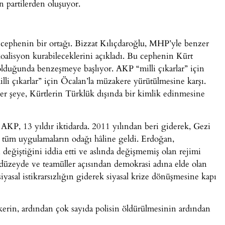
 partilerden oluşuyor.
t cephenin bir ortağı. Bizzat Kılıçdaroğlu, MHP’yle benzer
koalisyon kurabileceklerini açıkladı. Bu cephenin Kürt
 olduğunda benzeşmeye başlıyor. AKP “milli çıkarlar” için
li çıkarlar” için Öcalan’la müzakere yürütülmesine karşı.
er şeye, Kürtlerin Türklük dışında bir kimlik edinmesine
AKP, 13 yıldır iktidarda. 2011 yılından beri giderek, Gezi
ı tüm uygulamaların odağı hâline geldi. Erdoğan,
değiştiğini iddia etti ve aslında değişmemiş olan rejimi
l düzeyde ve teamüller açısından demokrasi adına elde olan
yasal istikrarsızlığın giderek siyasal krize dönüşmesine kapı
erin, ardından çok sayıda polisin öldürülmesinin ardından