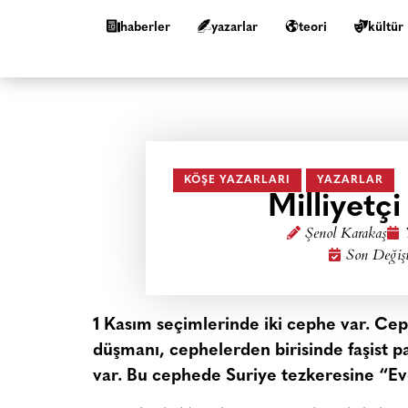
haberler
yazarlar
teori
kültür
KÖŞE YAZARLARI
YAZARLAR
Milliyetç
Şenol Karakaş
Son Değiş
1 Kasım seçimlerinde iki cephe var. Ceph
düşmanı, cephelerden birisinde faşist p
var. Bu cephede Suriye tezkeresine “Eve