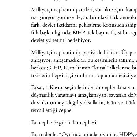
Milliyetçi cephenin partileri, son iki seçim k
uzlaşmıyor görünse de, aralarındaki fark demokr
fark, devlet iktidarını pekiştirme konusuda sahi
fiili başkanlığında; MHP, tek başına faşist bir re
devlet yönetimi hedefliyor.
Milliyetçi cephenin üç partisi de bölücü. Üç par
anlaşıyor, anlaşamadıkları bu kesimlerin tanı
herkesi; CHP, Kemalizmin “kutsal” ilkelerine bia
fikirlerin hepsi, işçi sınıfının, toplumun ezici 
Fakat, 1 Kasım seçimlerinde bir cephe daha va
düşmanlık yaratmayı amaçlamayan, savaştan değil 
duvarlar örmeyi değil yoksulların, Kürt ve Türk
temsil ettiği cephe.
Bu cephe özgürlükler cephesi.
Bu nedenle, “Oyumuz umuda, oyumuz HDP’ye” 