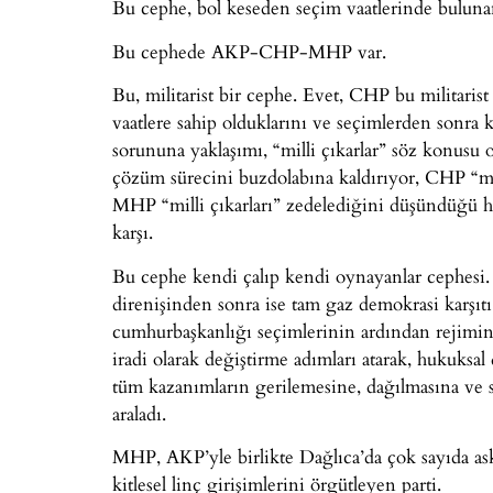
Bu cephe, bol keseden seçim vaatlerinde bulunan
Bu cephede AKP-CHP-MHP var.
Bu, militarist bir cephe. Evet, CHP bu militaris
vaatlere sahip olduklarını ve seçimlerden sonra 
sorununa yaklaşımı, “milli çıkarlar” söz konusu
çözüm sürecini buzdolabına kaldırıyor, CHP “mil
MHP “milli çıkarları” zedelediğini düşündüğü h
karşı.
Bu cephe kendi çalıp kendi oynayanlar cephesi. 
direnişinden sonra ise tam gaz demokrasi karşıt
cumhurbaşkanlığı seçimlerinin ardından rejimin 
iradi olarak değiştirme adımları atarak, hukuksa
tüm kazanımların gerilemesine, dağılmasına ve si
araladı.
MHP, AKP’yle birlikte Dağlıca’da çok sayıda ask
kitlesel linç girişimlerini örgütleyen parti.