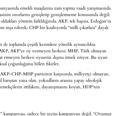
ampanyasında emekli maaşlarına zam yapma vaadi yarışmasında
asinin sınırlarını genişletip genişletmeme konusunda değil;
p oldukları yöntem farklılığında. AKP, tek başına, Erdoğan’ın
jim inşa ederek; CHP bir koalisyonla “milli çıkarlara” dayalı
ti de toplumda çeşitli kesimlere yönelik ayrımcılıkta
mı. AKP, AKP’ye oy vermeyen herkesi; MHP, Türk olmayan
t etmeyen herkesi siyasetin dışına itmek istiyor. Bu siyasi
yoksul çoğunluğunu bölen fikirler.
r. AKP-CHP-MHP partisinin karşısında, milliyetçi olmayan,
barıştan yana olan, yoksulların arasına yapay ideolojik
 emekçilerin ittifakını, dayanışmasını koyan, HDP’nin
kampanyası, sadece bir seçim kampanyası değil. “Oyumuz