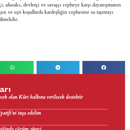
, ulusalcı, devletçi ve savaşçı cepheye karşı dayanışmanın
şın ve eşit koşullarda kardeşliğin cephesine su taşımayı
lmelidir.
arı
ecek olan Kürt halkına verilecek destektir
yatifi’ni inşa edelim
şiğinde çözüm süreci