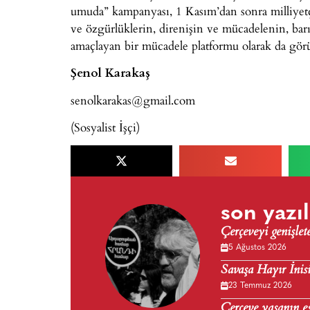
umuda” kampanyası, 1 Kasım’dan sonra milliyetçi
ve özgürlüklerin, direnişin ve mücadelenin, barı
amaçlayan bir mücadele platformu olarak da görü
Şenol Karakaş
senolkarakas@gmail.com
(Sosyalist İşçi)
son yazıl
Çerçeveyi genişlet
5 Ağustos 2026
Savaşa Hayır İnisi
23 Temmuz 2026
Çerçeve yasanın e