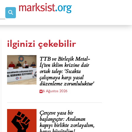
ilginizi çekebilir
TTB ve Birleşik Metal-
İş'ten iklim krizine dair
ortak talep: 'Sıcakta
çalışmaya karşı yasal
düzenleme zorunluluktur'
6 Ağustos 2026
Çerçeve yasa bir
başlangıçtır: Aralanan
kapıyı birlikte zorlayalım,