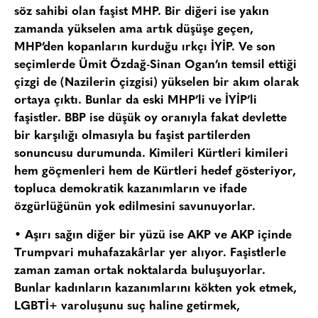
söz sahibi olan faşist MHP. Bir diğeri ise yakın
zamanda yükselen ama artık düşüşe geçen,
MHP’den kopanların kurduğu ırkçı İYİP. Ve son
seçimlerde Ümit Özdağ-Sinan Ogan’ın temsil ettiği
çizgi de (Nazilerin çizgisi) yükselen bir akım olarak
ortaya çıktı. Bunlar da eski MHP’li ve İYİP’li
faşistler. BBP ise düşük oy oranıyla fakat devlette
bir karşılığı olmasıyla bu faşist partilerden
sonuncusu durumunda. Kimileri Kürtleri kimileri
hem göçmenleri hem de Kürtleri hedef gösteriyor,
topluca demokratik kazanımların ve ifade
özgürlüğünün yok edilmesini savunuyorlar.
• Aşırı sağın diğer bir yüzü ise AKP ve AKP içinde
Trumpvari muhafazakârlar yer alıyor. Faşistlerle
zaman zaman ortak noktalarda buluşuyorlar.
Bunlar kadınların kazanımlarını kökten yok etmek,
LGBTİ+ varoluşunu suç haline getirmek,