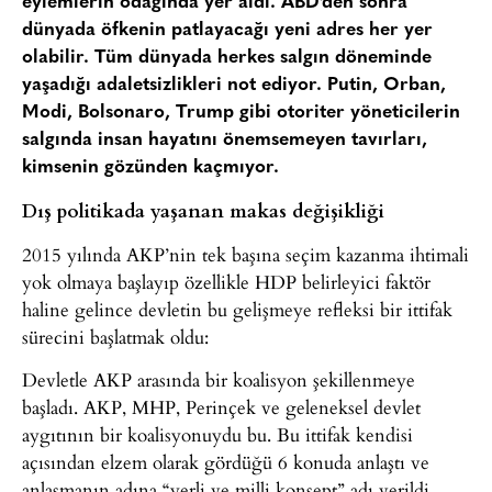
eylemlerin odağında yer aldı. ABD’den sonra
dünyada öfkenin patlayacağı yeni adres her yer
olabilir. Tüm dünyada herkes salgın döneminde
yaşadığı adaletsizlikleri not ediyor. Putin, Orban,
Modi, Bolsonaro, Trump gibi otoriter yöneticilerin
salgında insan hayatını önemsemeyen tavırları,
kimsenin gözünden kaçmıyor.
Dış politikada yaşanan makas değişikliği
2015 yılında AKP’nin tek başına seçim kazanma ihtimali
yok olmaya başlayıp özellikle HDP belirleyici faktör
haline gelince devletin bu gelişmeye refleksi bir ittifak
sürecini başlatmak oldu:
Devletle AKP arasında bir koalisyon şekillenmeye
başladı. AKP, MHP, Perinçek ve geleneksel devlet
aygıtının bir koalisyonuydu bu. Bu ittifak kendisi
açısından elzem olarak gördüğü 6 konuda anlaştı ve
anlaşmanın adına “yerli ve milli konsept” adı verildi.