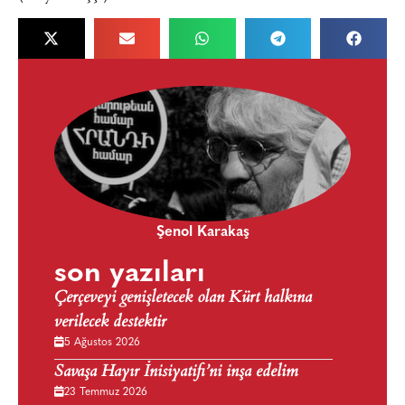
Şenol Karakaş
son yazıları
Çerçeveyi genişletecek olan Kürt halkına
verilecek destektir
5 Ağustos 2026
Savaşa Hayır İnisiyatifi’ni inşa edelim
23 Temmuz 2026