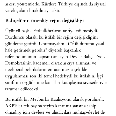
askeri yöntemlerle, Kürtlere Türkiye dışında da siyasal
varoluş alanı bırakılmayacaktı.
Bahçeli’nin önerdiği rejim değişikliği
Üçüncü başlık Fethullahçıların tasfiye edilmesiydi.
Dördüncü olarak, bu ittifak bir rejim değişikliğini
gündeme getirdi. Unutmayalım ki “fiili durumu yasal
hale getirmek gerekir” diyerek başkanlık
referandumunun kapısını aralayan Devlet Bahçeli’ydi.
Demokrasinin kademeli olarak askıya alınması ve
neoliberal politikaların en utanmazca şekilde
uygulanması son iki temel hedefiydi bu ittifakın. İşçi
sınıfının örgütlenme kanalları kutuplaşma siyasetleriyle
tarumar edilecekti.
Bu ittifak bir Mecburlar Koalisyonu olarak görülmeli.
AKP’liler tek başına seçim kazanma şansına sahip
olmadığı için devlete ve ulusalcılara muhtaç-devlet de