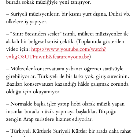
burada sokak müziğiyle yeni tanışıyor.
– Suriyeli müzisyenlerin bir kısmı yurt dışına, Dubai vb.
ülkelere iş yapıyor.
– “Sınır ötesinden sesler” isimli, mülteci müzisyenler ile
alakalı bir belgesel serisi çektik. (Toplantıda gösterilen
video için:
https://www.youtube.com/watch?
v=kgO8UTFuwuE&feature=youtu.be
)
– Mülteciler konservatuara yabancı öğrenci statüsüyle
girebiliyorlar. Türkiyeli ile bir farkı yok, giriş sürecinin.
Bazıları konservatuarı kazandığı hâlde çalışmak zorunda
olduğu için okuyamıyor.
– Normalde başka işler yapıp hobi olarak müzik yapan
insanlar burada müzik yapmaya başladılar. Birçoğu
zengin Arap turistlere hizmet ediyorlar.
– Türkiyeli Kürtlerle Suriyeli Kürtler bir arada daha rahat