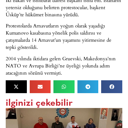
İki bakan ve istihbarat dairesi başkanı istifa etti. İstafların
yetersiz olduğunu belirten protestocular, başkent
Üsküp’te hükümet binasına yürüdü.
Protestolarda Arnavutların yoğun olarak yaşadığı
Kumanovo kasabasına yönelik polis saldırısı ve
çatışmalarda 14 Arnavut’un yaşamını yitirmesine de
tepki gösterildi.
2004 yılında iktidara gelen Gruevski, Makedonya’nın
NATO ve Avrupa Birliği’ne üyeliği yolunda adım
atacağının sözünü vermişti.
ilginizi çekebilir