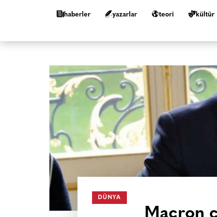
haberler
yazarlar
teori
kültür
DÜNYA
Macron ç