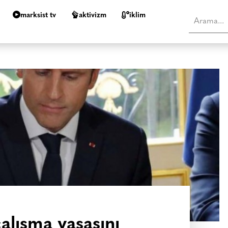
marksist tv
aktivizm
i̇klim
alışma yasasını