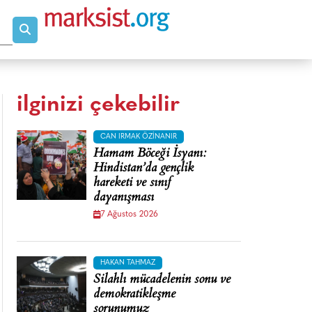
ilginizi çekebilir
CAN IRMAK ÖZINANIR
Hamam Böceği İsyanı:
Hindistan’da gençlik
hareketi ve sınıf
dayanışması
7 Ağustos 2026
HAKAN TAHMAZ
Silahlı mücadelenin sonu ve
demokratikleşme
sorunumuz