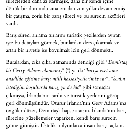
süreçlerden daha az karmaşık, daha bir kendi içine
dönük bir durumdu ama ortada uzun yıllar devam etmiş
bir çatışma, zorlu bir barış süreci ve bu sürecin aktörleri
vardı.
Barış süreci anlama turlarını turistik gezilerden ayıran
işte bu detayları görmek, bunlardan ders çıkarmak ve
artan bir niyetle işe koyulmak için geri dönmekti.
Buralardan, çıka çıka, zamanında dendiği gibi ‘
‘Demirtaş
” (*) ya da ‘
bir Gerry Adams olamamış
‘barışa evet ama
“, ‘
anadilde eğitime karşı milli hassasiyetlerimiz var
‘benim
” gibi sonuçlar
istediğim koşullarda barış, ya da hiç
çıkmışsa, İrlanda’nın tarihi ve turistik yerlerini görüp
geri dönmüşsündür. Oturur İrlanda’nın Gery Adams’ına
övgüler düzer, Demirtaş’ı hapse atarsın. İrlanda’nın barış
sürecine güzellemeler yaparken, kendi barış sürecin
güme gitmiştir. Üstelik milyonlarca insan barışa açken.