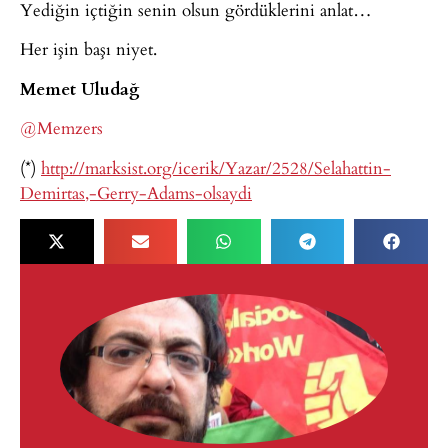
Yediğin içtiğin senin olsun gördüklerini anlat…
Her işin başı niyet.
Memet Uludağ
@Memzers
(*)
http://marksist.org/icerik/Yazar/2528/Selahattin-
Demirtas,-Gerry-Adams-olsaydi