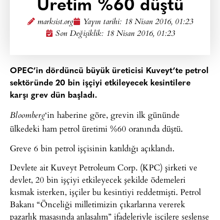
Üretim %60 düştü
marksist.org
Yayın tarihi:
18 Nisan 2016, 01:23
Son Değişiklik: 18 Nisan 2016, 01:23
OPEC’in dördüncü büyük üreticisi Kuveyt’te petrol
sektöründe 20 bin işçiyi etkileyecek kesintilere
karşı grev dün başladı.
‘in haberine göre, grevin ilk gününde
Bloomberg
ülkedeki ham petrol üretimi %60 oranında düştü.
Greve 6 bin petrol işçisinin katıldığı açıklandı.
Devlete ait Kuveyt Petroleum Corp. (KPC) şirketi ve
devlet, 20 bin işçiyi etkileyecek şekilde ödemeleri
kısmak isterken, işçiler bu kesintiyi reddetmişti. Petrol
Bakanı “Önceliği milletimizin çıkarlarına vererek
pazarlık masasında anlaşalım” ifadeleriyle işçilere seslense