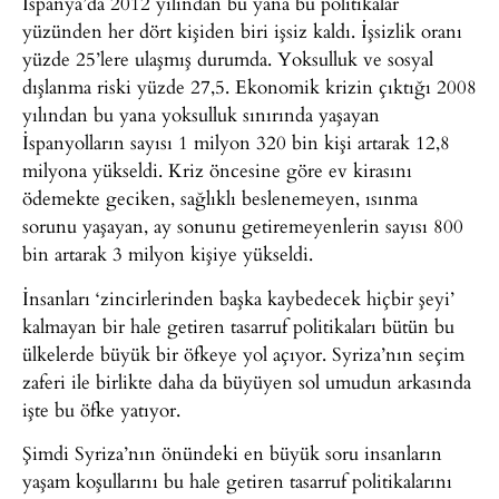
İspanya’da 2012 yılından bu yana bu politikalar
yüzünden her dört kişiden biri işsiz kaldı. İşsizlik oranı
yüzde 25’lere ulaşmış durumda. Yoksulluk ve sosyal
dışlanma riski yüzde 27,5. Ekonomik krizin çıktığı 2008
yılından bu yana yoksulluk sınırında yaşayan
İspanyolların sayısı 1 milyon 320 bin kişi artarak 12,8
milyona yükseldi. Kriz öncesine göre ev kirasını
ödemekte geciken, sağlıklı beslenemeyen, ısınma
sorunu yaşayan, ay sonunu getiremeyenlerin sayısı 800
bin artarak 3 milyon kişiye yükseldi.
İnsanları ‘zincirlerinden başka kaybedecek hiçbir şeyi’
kalmayan bir hale getiren tasarruf politikaları bütün bu
ülkelerde büyük bir öfkeye yol açıyor. Syriza’nın seçim
zaferi ile birlikte daha da büyüyen sol umudun arkasında
işte bu öfke yatıyor.
Şimdi Syriza’nın önündeki en büyük soru insanların
yaşam koşullarını bu hale getiren tasarruf politikalarını