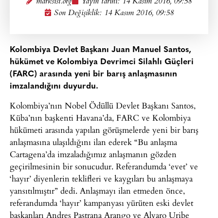
marksist.org
Yayın tarihi:
14 Kasım 2016, 09:58
Son Değişiklik: 14 Kasım 2016, 09:58
Kolombiya Devlet Başkanı Juan Manuel Santos,
hükümet ve Kolombiya Devrimci Silahlı Güçleri
(FARC) arasında yeni bir barış anlaşmasının
imzalandığını duyurdu.
Kolombiya’nın Nobel Ödüllü Devlet Başkanı Santos,
Küba’nın başkenti Havana’da, FARC ve Kolombiya
hükümeti arasında yapılan görüşmelerde yeni bir barış
anlaşmasına ulaşıldığını ilan ederek “Bu anlaşma
Cartagena’da imzaladığımız anlaşmanın gözden
geçirilmesinin bir sonucudur. Referandumda ‘evet’ ve
‘hayır’ diyenlerin teklifleri ve kaygıları bu anlaşmaya
yansıtılmıştır” dedi. Anlaşmayı ilan etmeden önce,
referandumda ‘hayır’ kampanyası yürüten eski devlet
başkanları Andres Pastrana Arango ve Alvaro Uribe