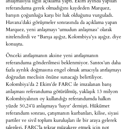
anlaşmasıyla ilgili açıklama yaptı. Ekim ayında yapılan
referanduma gerek olmadığını kaydeden Marquez,
barışın çoğunluğa karşı bir hak olduğunu vurguladı.
Havana’daki görüşmeler sonrasında da açıklama yapan
Marquez, yeni anlaşmayı ‘umudun anlaşması’ olarak
nitelendirdi ve “Barışa aşığız, Kolombiya’ya aşığız. diye
konuştu.
Önceki antlaşmanın aksine yeni antlaşmanın
referanduma gönderilmesi beklenmiyor. Santos’un daha
fazla ayrılık doğmasına engel olmak amacıyla antlaşmayı
doğrudan meclisin önüne sunacağı belirtiliyor.
Kolombiya’da 2 Ekim’de FARC ile imzalanan barış
anlaşması referanduma götürülmüş, yaklaşık 13 milyon
Kolombiyalının oy kullandığı referandumda halkın
yüzde 50,24’ü anlaşmaya ‘hayır’ demişti. Hükümet
referandum sonrası, çatışmanın kurbanları, kilise, siyasi
partiler ve sivil toplum kuruluşları ile bir araya gelerek
talepleri, FARC’la tekrar müzakere etmek için not