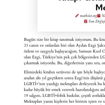
Me
marksist.org
Ya
Son Değişi
Bugün size bir kitap tanıtmak istiyorum. Bu ki
33 canın ve onlardan biri olan Aydan Ezgi Şalc
özlem ve saygıyla başlayacağım. Samsun Kız
olan Ezgi, Türkiye’nin pek çok bölgesinden LGBT
çıkarmak istiyordu. Bu, diğerlerinin yanı sıra, 
Elimizdeki kitabın serüveni de işte böyle başlıy
aradan altı yıl geçtikten sonra Ezgi’nin düşünü
LGBTİ+’nın yazdığı mektupları derleyerek bu kit
kadar büyük bir emek vererek hazırlandığını a
19 salgını, LGBTİ+fobik baskılar, çeşitli zorluk
Mektupları yazan kişilerin her birinin içten ve s