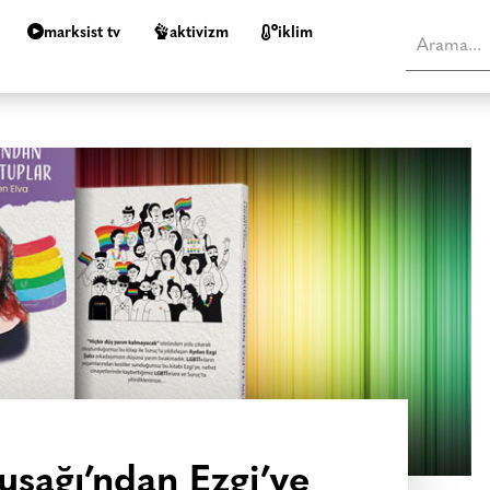
marksist tv
aktivizm
i̇klim
uşağı’ndan Ezgi’ye