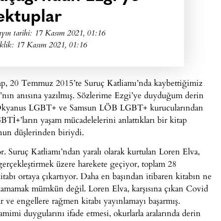
ktuplar
yın tarihi:
17 Kasım 2021, 01:16
klik: 17 Kasım 2021, 01:16
tap, 20 Temmuz 2015’te Suruç Katliamı’nda kaybettiğimiz
ı’nın anısına yazılmış. Sözlerime Ezgi’ye duyduğum derin
ıl Okyanus LGBT+ ve Samsun LÖB LGBT+ kurucularından
İ+’ların yaşam mücadelelerini anlattıkları bir kitap
onun düşlerinden biriydi.
or. Suruç Katliamı’ndan yaralı olarak kurtulan Loren Elva,
 gerçekleştirmek üzere harekete geçiyor, toplam 28
abı ortaya çıkartıyor. Daha en başından itibaren kitabın ne
nlamamak mümkün değil. Loren Elva, karşısına çıkan Covid
lar ve engellere rağmen kitabı yayınlamayı başarmış.
amimi duygularını ifade etmesi, okurlarla aralarında derin