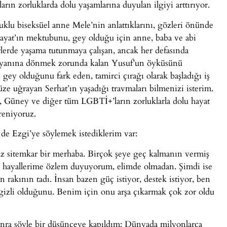
rın zorluklarda dolu yaşamlarına duyulan ilgiyi arttırıyor.
cuklu biseksüel anne Mele’nin anlattıklarını, gözleri önünde
 Hayat’ın mektubunu, gey olduğu için anne, baba ve abi
rlerde yaşama tutunmaya çalışan, ancak her defasında
nin yanına dönmek zorunda kalan Yusuf’un öyküsünü
gey olduğunu fark eden, tamirci çırağı olarak başladığı iş
vüze uğrayan Serhat’ın yaşadığı travmaları bilmenizi isterim.
, Güney ve diğer tüm LGBTİ+’ların zorluklarla dolu hayat
reniyoruz.
de Ezgi’ye söylemek istediklerim var:
az sitemkar bir merhaba. Birçok şeye geç kalmanın vermiş
n hayallerime özlem duyuyorum, elimde olmadan. Şimdi ise
len rakının tadı. İnsan bazen güç istiyor, destek istiyor, ben
 gizli olduğunu. Benim için onu arşa çıkarmak çok zor oldu
sonra şöyle bir düşünceye kapıldım: Dünyada milyonlarca