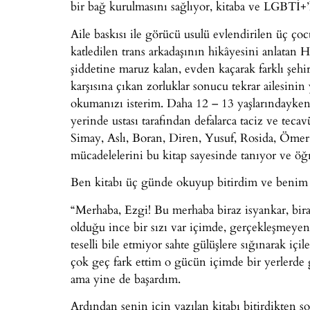
bir bağ kurulmasını sağlıyor, kitaba ve LGBTİ+’la
Aile baskısı ile görücü usulü evlendirilen üç ço
katledilen trans arkadaşının hikâyesini anlatan
şiddetine maruz kalan, evden kaçarak farklı şehi
karşısına çıkan zorluklar sonucu tekrar ailesi
okumanızı isterim. Daha 12 – 13 yaşlarındayken 
yerinde ustası tarafından defalarca taciz ve teca
Simay, Aslı, Boran, Diren, Yusuf, Rosida, Ömer
mücadelelerini bu kitap sayesinde tanıyor ve öğ
Ben kitabı üç günde okuyup bitirdim ve benim 
“Merhaba, Ezgi! Bu merhaba biraz isyankar, bir
olduğu ince bir sızı var içimde, gerçekleşmeye
teselli bile etmiyor sahte gülüşlere sığınarak içi
çok geç fark ettim o gücün içimde bir yerlerde
ama yine de başardım.
Ardından senin için yazılan kitabı bitirdikten 