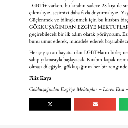
LGBTİ+ varken, bu kitabın sadece 28 kişi ile sın
çıkmalıyız, sesimizi daha fazla duyurmalıyız. Yaş
Güçlenmek ve bilinçlenmek için bu kitabın birç
GÖKKUŞAĞINDAN EZGİYE MEKTUPLAR’ı çok gü
geçirebilecek bir ilk adım olarak görüyorum, Ezg
bunu umut ederek, mücadele ederek başarabileceğ
Her şey şu an hayatta olan LGBT+ların birleşme
sahip çıkmasıyla başlayacak. Kitabın kapak res
olması dileğiyle, gökkuşağının her bir rengind
Filiz Kaya
Gökkuşağından Ezgi’ye Mektuplar – Loren Elva –