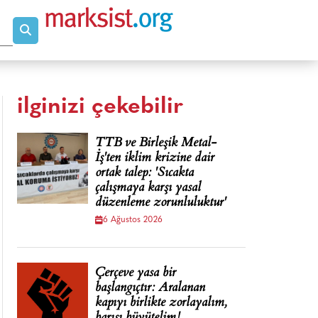
ilginizi çekebilir
TTB ve Birleşik Metal-
İş'ten iklim krizine dair
ortak talep: 'Sıcakta
çalışmaya karşı yasal
düzenleme zorunluluktur'
6 Ağustos 2026
Çerçeve yasa bir
başlangıçtır: Aralanan
kapıyı birlikte zorlayalım,