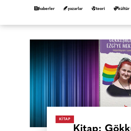
haberler
yazarlar
teori
kültür
KITAP
Kitap: Gökk