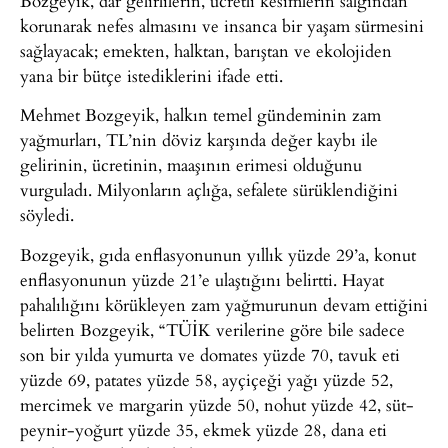
Bozgeyik, dar gelirlilerin, ücretli kesimlerin salgından
korunarak nefes almasını ve insanca bir yaşam sürmesini
sağlayacak; emekten, halktan, barıştan ve ekolojiden
yana bir bütçe istediklerini ifade etti.
Mehmet Bozgeyik, halkın temel gündeminin zam
yağmurları, TL’nin döviz karşında değer kaybı ile
gelirinin, ücretinin, maaşının erimesi olduğunu
vurguladı. Milyonların açlığa, sefalete sürüklendiğini
söyledi.
Bozgeyik, gıda enflasyonunun yıllık yüzde 29’a, konut
enflasyonunun yüzde 21’e ulaştığını belirtti. Hayat
pahalılığını körükleyen zam yağmurunun devam ettiğini
belirten Bozgeyik, “TÜİK verilerine göre bile sadece
son bir yılda yumurta ve domates yüzde 70, tavuk eti
yüzde 69, patates yüzde 58, ayçiçeği yağı yüzde 52,
mercimek ve margarin yüzde 50, nohut yüzde 42, süt-
peynir-yoğurt yüzde 35, ekmek yüzde 28, dana eti