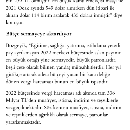
bin 239 TL olmuştur. En düşük kamu emekçisi maaşı ile
2021 Ocak ayında 549 dolar alınırken dün itibari ile
alınan dolar 114 birim azalarak 435 dolara inmiştir” diye
konuştu.
Bütçe sermayeye aktarılıyor
Bozgeyik, “Eğitime, sağlığa, yatırıma, istihdama yeterli
pay ayrılamayan 2022 merkezi bütçesinde aslan payının
en büyük ortağı yine sermayedir, büyük patronlardır,
beşli çete olarak bilinen yandaş müteahhitlerdir. Her yıl
gittikçe artarak adeta bütçeyi yutan bir kara deliğe
dönen vergi harcaması bunun en büyük ispatıdır.
2022 bütçesinde vergi harcaması adı altında tam 336
Milyar TL’den muafiyet, istisna, indirim ve teşviklerle
vazgeçilmektedir. Söz konusu muafiyet, istisna, indirim
ve teşviklerden ağırlıklı olarak sermaye, patronlar
yararlanmaktadır.