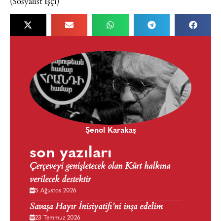
(Sosyalist İşçi)
Şenol Karakaş
son yazıları
Çerçeveyi genişletecek olan Kürt halkına
verilecek destektir
5 Ağustos 2026
Savaşa Hayır İnisiyatifi’ni inşa edelim
23 Temmuz 2026