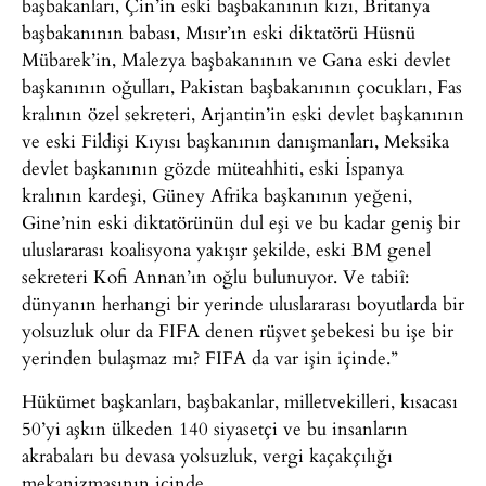
başbakanları, Çin’in eski başbakanının kızı, Britanya
başbakanının babası, Mısır’ın eski diktatörü Hüsnü
Mübarek’in, Malezya başbakanının ve Gana eski devlet
başkanının oğulları, Pakistan başbakanının çocukları, Fas
kralının özel sekreteri, Arjantin’in eski devlet başkanının
ve eski Fildişi Kıyısı başkanının danışmanları, Meksika
devlet başkanının gözde müteahhiti, eski İspanya
kralının kardeşi, Güney Afrika başkanının yeğeni,
Gine’nin eski diktatörünün dul eşi ve bu kadar geniş bir
uluslararası koalisyona yakışır şekilde, eski BM genel
sekreteri Kofi Annan’ın oğlu bulunuyor. Ve tabiî:
dünyanın herhangi bir yerinde uluslararası boyutlarda bir
yolsuzluk olur da FIFA denen rüşvet şebekesi bu işe bir
yerinden bulaşmaz mı? FIFA da var işin içinde.”
Hükümet başkanları, başbakanlar, milletvekilleri, kısacası
50’yi aşkın ülkeden 140 siyasetçi ve bu insanların
akrabaları bu devasa yolsuzluk, vergi kaçakçılığı
mekanizmasının içinde.