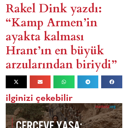
Rakel Dink yazdı:
“Kamp Armen’in
ayakta kalması
Hrant’ın en büyük
arzularından biriydi”
ilginizi çekebilir