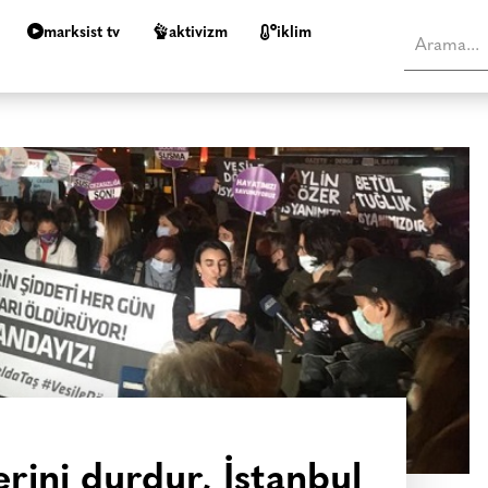
marksist tv
aktivizm
i̇klim
erini durdur, İstanbul