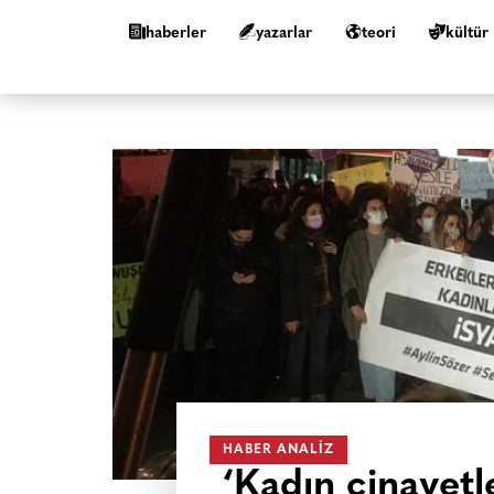
haberler
yazarlar
teori
kültür
HABER ANALIZ
‘Kadın cinayetl