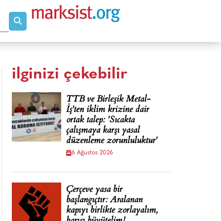
ilginizi çekebilir
TTB ve Birleşik Metal-
İş'ten iklim krizine dair
ortak talep: 'Sıcakta
çalışmaya karşı yasal
düzenleme zorunluluktur'
6 Ağustos 2026
Çerçeve yasa bir
başlangıçtır: Aralanan
kapıyı birlikte zorlayalım,