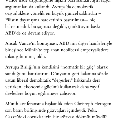
argümanları da kullandı. Avrupa’da demokratik
özgürlüklere yönelik en büyük güncel saldırıdan –
Filistin dayanışma hareketinin bastırılması— hiç
bahsetmedi k bu şaşırtıcı değildi, çünkü aynı baskı
ABD’de de devam ediyor.
Ancak Vance’in konuşması, ABD’nin diğer hamleleriyle
birleşince Münih’te toplanan neoliberal emperyalistlere
tokat gibi inmiş oldu.
Avrupa Birliği’nin kendisini “normatif bir güç” olarak
sunduğunu hatırlatırım. Dünyanın geri kalanına sözde
üstün liberal demokratik “değerleri” hakkında ders
verirken, ekonomik gücünü kullanarak daha zayıf
devletlere boyun eğdirmeye çalışıyor.
Münih konferansına başkanlık eden Christoph Heusgen
son basın brifinginde gözyaşları içindeydi. Peki,
Gazze’deki çocuklar için hiç gözyaşı dökmüş müydü?