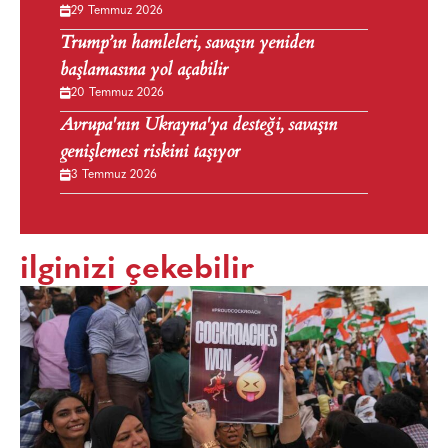
29 Temmuz 2026
Trump’ın hamleleri, savaşın yeniden
başlamasına yol açabilir
20 Temmuz 2026
Avrupa'nın Ukrayna'ya desteği, savaşın
genişlemesi riskini taşıyor
3 Temmuz 2026
ilginizi çekebilir