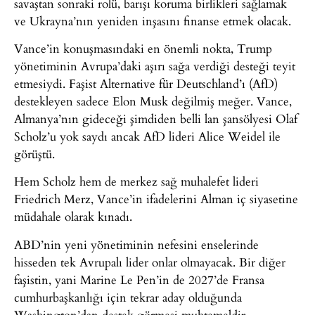
savaştan sonraki rolü, barışı koruma birlikleri sağlamak
ve Ukrayna’nın yeniden inşasını finanse etmek olacak.
Vance’in konuşmasındaki en önemli nokta, Trump
yönetiminin Avrupa’daki aşırı sağa verdiği desteği teyit
etmesiydi. Faşist Alternative für Deutschland’ı (AfD)
destekleyen sadece Elon Musk değilmiş meğer. Vance,
Almanya’nın gideceği şimdiden belli lan şansölyesi Olaf
Scholz’u yok saydı ancak AfD lideri Alice Weidel ile
görüştü.
Hem Scholz hem de merkez sağ muhalefet lideri
Friedrich Merz, Vance’in ifadelerini Alman iç siyasetine
müdahale olarak kınadı.
ABD’nin yeni yönetiminin nefesini enselerinde
hisseden tek Avrupalı lider onlar olmayacak. Bir diğer
faşistin, yani Marine Le Pen’in de 2027’de Fransa
cumhurbaşkanlığı için tekrar aday olduğunda
Washington’dan destek görmesi muhtemeldir.