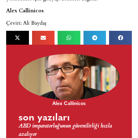
Alex Callinicos
Çeviri: Ali Baydaş
Alex Callinicos
son yazıları
ABD imparatorluğunun güvenilirliği hızla
azalıyor