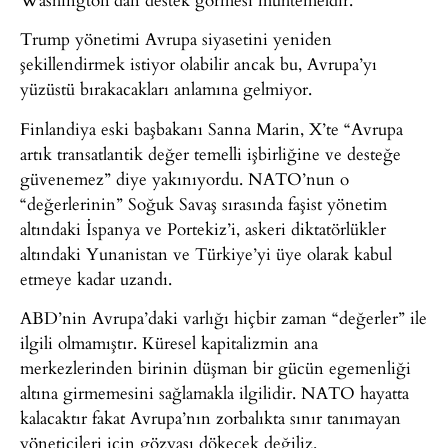
Trump yönetimi Avrupa siyasetini yeniden
şekillendirmek istiyor olabilir ancak bu, Avrupa’yı
yüzüstü bırakacakları anlamına gelmiyor.
Finlandiya eski başbakanı Sanna Marin, X’te “Avrupa
artık transatlantik değer temelli işbirliğine ve desteğe
güvenemez” diye yakınıyordu. NATO’nun o
“değerlerinin” Soğuk Savaş sırasında faşist yönetim
altındaki İspanya ve Portekiz’i, askeri diktatörlükler
altındaki Yunanistan ve Türkiye’yi üye olarak kabul
etmeye kadar uzandı.
ABD’nin Avrupa’daki varlığı hiçbir zaman “değerler” ile
ilgili olmamıştır. Küresel kapitalizmin ana
merkezlerinden birinin düşman bir gücün egemenliği
altına girmemesini sağlamakla ilgilidir. NATO hayatta
kalacaktır fakat Avrupa’nın zorbalıkta sınır tanımayan
yöneticileri için gözyaşı dökecek değiliz.