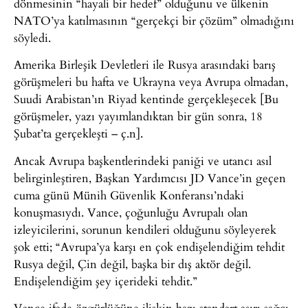
dönmesinin “hayali bir hedef” olduğunu ve ülkenin
NATO’ya katılmasının “gerçekçi bir çözüm” olmadığını
söyledi.
Amerika Birleşik Devletleri ile Rusya arasındaki barış
görüşmeleri bu hafta ve Ukrayna veya Avrupa olmadan,
Suudi Arabistan’ın Riyad kentinde gerçekleşecek [Bu
görüşmeler, yazı yayımlandıktan bir gün sonra, 18
Şubat’ta gerçekleşti – ç.n].
Ancak Avrupa başkentlerindeki paniği ve utancı asıl
belirginleştiren, Başkan Yardımcısı JD Vance’in geçen
cuma günü Münih Güvenlik Konferansı’ndaki
konuşmasıydı. Vance, çoğunluğu Avrupalı olan
izleyicilerini, sorunun kendileri olduğunu söyleyerek
şok etti; “Avrupa’ya karşı en çok endişelendiğim tehdit
Rusya değil, Çin değil, başka bir dış aktör değil.
Endişelendiğim şey içerideki tehdit.”
Vance ifade özgürlüğüne ilişkin bazı standart aşırı sağcı