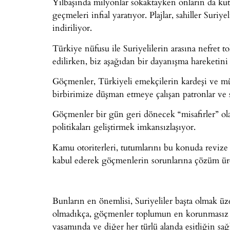
Yılbaşında milyonlar sokaktayken onların da kut
geçmeleri infial yaratıyor. Plajlar, sahiller Suri
indiriliyor.
Türkiye nüfusu ile Suriyelilerin arasına nefret t
edilirken, biz aşağıdan bir dayanışma hareketi
Göçmenler, Türkiyeli emekçilerin kardeşi ve müt
birbirimize düşman etmeye çalışan patronlar ve s
Göçmenler bir gün geri dönecek “misafirler” o
politikaları geliştirmek imkansızlaşıyor.
Kamu otoriterleri, tutumlarını bu konuda revize 
kabul ederek göçmenlerin sorunlarına çözüm üret
Bunların en önemlisi, Suriyeliler başta olmak ü
olmadıkça, göçmenler toplumun en korunmasız v
yaşamında ve diğer her türlü alanda eşitliğin sağ