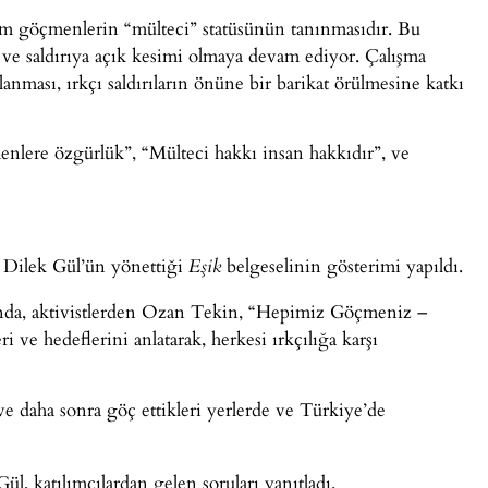
tüm göçmenlerin “mülteci” statüsünün tanınmasıdır. Bu
e saldırıya açık kesimi olmaya devam ediyor. Çalışma
lanması, ırkçı saldırıların önüne bir barikat örülmesine katkı
çmenlere özgürlük”, “Mülteci hakkı insan hakkıdır”, ve
a Dilek Gül’ün yönettiği
belgeselinin gösterimi yapıldı.
Eşik
nda, aktivistlerden Ozan Tekin, “Hepimiz Göçmeniz –
ri ve hedeflerini anlatarak, herkesi ırkçılığa karşı
ve daha sonra göç ettikleri yerlerde ve Türkiye’de
, katılımcılardan gelen soruları yanıtladı.