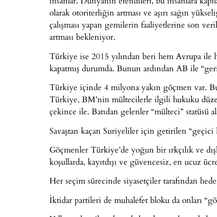
insanlar. Dünyanın efendileri, bu insanlara kapıla
olarak otoriterliğin artması ve aşırı sağın yüksel
çalışması yapan gemilerin faaliyetlerine son veri
artması bekleniyor.
Türkiye ise 2015 yılından beri hem Avrupa ile he
kapatmış durumda. Bunun ardından AB ile “geri 
Türkiye içinde 4 milyona yakın göçmen var. Bu i
Türkiye, BM’nin mültecilerle ilgili hukuku düz
çekince ile. Batıdan gelenler “mülteci” statüsü 
Savaştan kaçan Suriyeliler için getirilen “geçic
Göçmenler Türkiye’de yoğun bir ırkçılık ve dışl
koşullarda, kayıtdışı ve güvencesiz, en ucuz ücre
Her seçim sürecinde siyasetçiler tarafından hedef
İktidar partileri de muhalefet bloku da onları “g