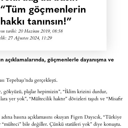
: “Tüm göçmenlerin
 hakkı tanınsın!”
ın tarihi:
20 Haziran 2019, 08:58
lik: 27 Ağustos 2024, 11:29
ın açıklamalarında, göçmenlerle dayanışma ve
ası Tepebaşı’nda gerçekleşti.
r, gökyüzü, plajlar hepimizin”, “İklim krizini durdur,
ılara yer yok”, “Mültecilik haktır” dövizleri taşıdı ve “Misafir
adına basına açıklamasını okuyan Figen Dayıcık, “Türkiye
“mülteci” bile değiller. Çünkü statüleri yok” diye konuştu.