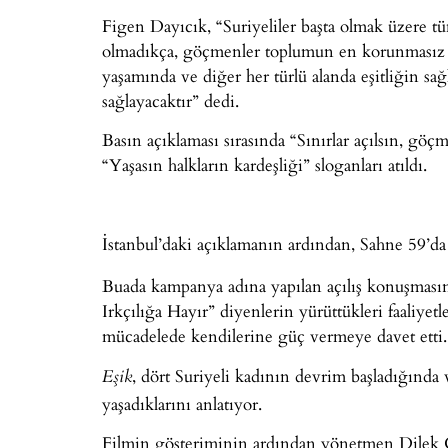
Figen Dayıcık, “Suriyeliler başta olmak üzere 
olmadıkça, göçmenler toplumun en korunmasız v
yaşamında ve diğer her türlü alanda eşitliğin sağ
sağlayacaktır” dedi.
Basın açıklaması sırasında “Sınırlar açılsın, gö
“Yaşasın halkların kardeşliği” sloganları atıldı.
İstanbul’daki açıklamanın ardından, Sahne 59’d
Buada kampanya adına yapılan açılış konuşması
Irkçılığa Hayır” diyenlerin yürüttükleri faaliyetle
mücadelede kendilerine güç vermeye davet etti.
, dört Suriyeli kadının devrim başladığında 
Eşik
yaşadıklarını anlatıyor.
Filmin gösteriminin ardından yönetmen Dilek Gül