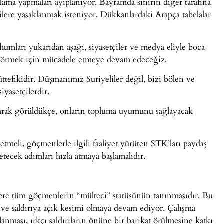
lama yapmaları ayıplanıyor. Bayramda sınırın diğer tarafına
yelilere yasaklanmak isteniyor. Dükkanlardaki Arapça tabelalar
ohumları yukarıdan aşağı, siyasetçiler ve medya eliyle boca
ni örmek için mücadele etmeye devam edeceğiz.
tefikidir. Düşmanımız Suriyeliler değil, bizi bölen ve
iyasetçilerdir.
larak görüldükçe, onların topluma uyumunu sağlayacak
etmeli, göçmenlerle ilgili faaliyet yürüten STK’ları paydaş
ecek adımları hızla atmaya başlamalıdır.
zere tüm göçmenlerin “mülteci” statüsünün tanınmasıdır. Bu
e saldırıya açık kesimi olmaya devam ediyor. Çalışma
lanması, ırkçı saldırıların önüne bir barikat örülmesine katkı