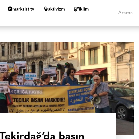
marksist tv
aktivizm
i̇klim
 Tekirdağ’da basın