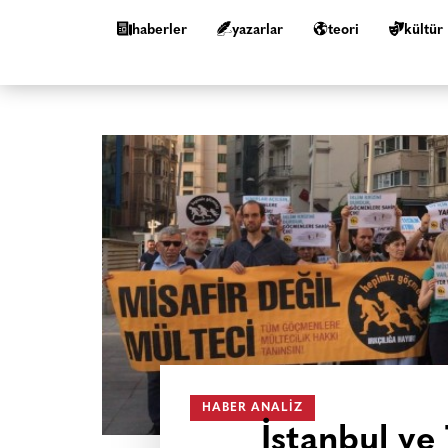
haberler
yazarlar
teori
kültür
HABER ANALIZ
İstanbul ve