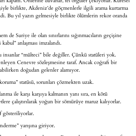
rı kapattı. Önlerine duvarlar, tel örgüler çekiyorlar. Küresel
işiyle birlikte, Akdeniz’de göçmenlerle ilgili arama kurtarma
ldi. Bu yıl yazın gelmesiyle birlikte ölümlerin rekor oranda
m de Suriye ile olan sınırlarını sığınmacıların geçişine
kabul” anlaşması imzalandı.
nsanlar “mülteci” bile değiller. Çünkü statüleri yok.
enleyen Cenevre sözleşmesine taraf. Ancak coğrafi bir
alabilirken doğudan gelenler alamıyor.
i koruma” statüsü, sorunları çözmekten uzak.
anma ile karşı karşıya kalmanın yanı sıra, en kötü
tlere çalıştırılarak yoğun bir sömürüye maruz kalıyorlar.
 gösteriliyorlar.
önderme” yarışına giriyor.