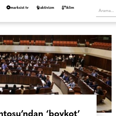
marksist tv
aktivizm
i̇klim
entosu’ndan ‘boykot’