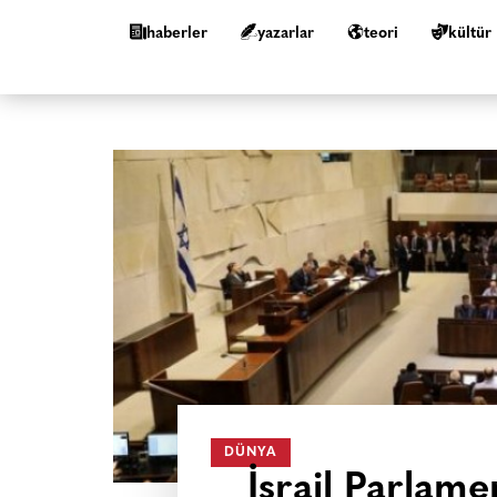
haberler
yazarlar
teori
kültür
DÜNYA
İsrail Parlam