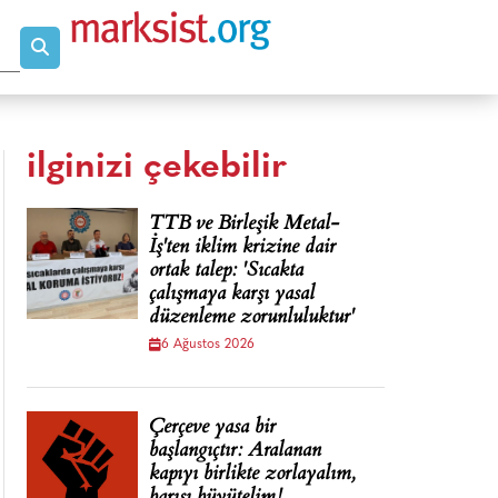
ilginizi çekebilir
TTB ve Birleşik Metal-
İş'ten iklim krizine dair
ortak talep: 'Sıcakta
çalışmaya karşı yasal
düzenleme zorunluluktur'
6 Ağustos 2026
Çerçeve yasa bir
başlangıçtır: Aralanan
kapıyı birlikte zorlayalım,