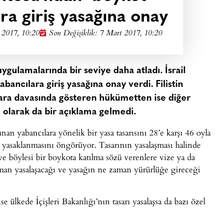
ara giriş yasağına onay
 2017, 10:20
Son Değişiklik: 7 Mart 2017, 10:20
rı uygulamalarında bir seviye daha atladı. İsrail
bancılara giriş yasağına onay verdi. Filistin
ra davasında gösteren hükümetten ise diğer
ı olarak da bir açıklama gelmedi.
an yabancılara yönelik bir yasa tasarısını 28’e karşı 46 oyla
in yasaklanmasını öngörüyor. Tasarının yasalaşması halinde
 ve böylesi bir boykota katılma sözü verenlere vize ya da
aman yasalaşacağı ve yasağın ne zaman yürürlüğe gireceği
se ülkede İçişleri Bakanlığı’nın tasarı yasalaşsa da bazı özel
.