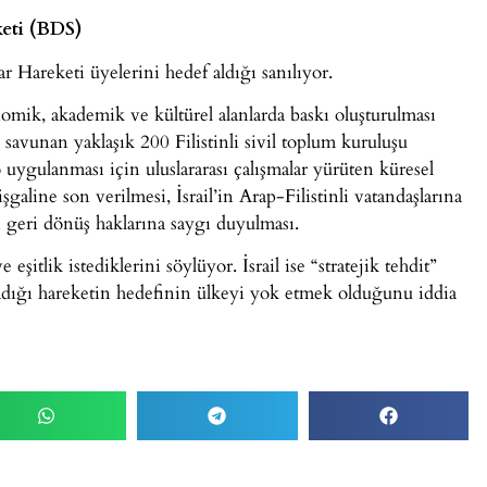
keti (BDS)
r Hareketi üyelerini hedef aldığı sanılıyor.
nomik, akademik ve kültürel alanlarda baskı oluşturulması
 savunan yaklaşık 200 Filistinli sivil toplum kuruluşu
o uygulanması için uluslararası çalışmalar yürüten küresel
 işgaline son verilmesi, İsrail’in Arap-Filistinli vatandaşlarına
ın geri dönüş haklarına saygı duyulması.
e eşitlik istediklerini söylüyor. İsrail ise “stratejik tehdit”
adığı hareketin hedefinin ülkeyi yok etmek olduğunu iddia