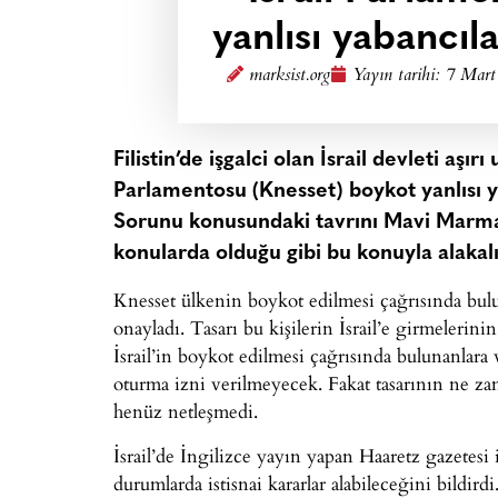
yanlısı yabancıl
marksist.org
Yayın tarihi:
7 Mart
Filistin’de işgalci olan İsrail devleti aşı
Parlamentosu (Knesset) boykot yanlısı ya
Sorunu konusundaki tavrını Mavi Marma
konularda olduğu gibi bu konuyla alakal
Knesset ülkenin boykot edilmesi çağrısında bulun
onayladı. Tasarı bu kişilerin İsrail’e girmelerin
İsrail’in boykot edilmesi çağrısında bulunanlara
oturma izni verilmeyecek. Fakat tasarının ne z
henüz netleşmedi.
İsrail’de İngilizce yayın yapan Haaretz gazetesi i
durumlarda istisnai kararlar alabileceğini bildirdi