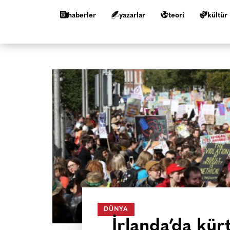
haberler
yazarlar
teori
kültür
DÜNYA
İrlanda’da kürt