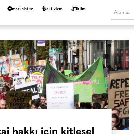
marksist tv
aktivizm
i̇klim
aj hakkı için kitlesel