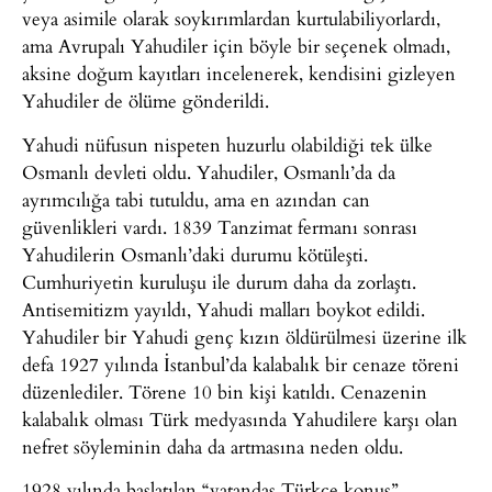
veya asimile olarak soykırımlardan kurtulabiliyorlardı,
ama Avrupalı Yahudiler için böyle bir seçenek olmadı,
aksine doğum kayıtları incelenerek, kendisini gizleyen
Yahudiler de ölüme gönderildi.
Yahudi nüfusun nispeten huzurlu olabildiği tek ülke
Osmanlı devleti oldu. Yahudiler, Osmanlı’da da
ayrımcılığa tabi tutuldu, ama en azından can
güvenlikleri vardı. 1839 Tanzimat fermanı sonrası
Yahudilerin Osmanlı’daki durumu kötüleşti.
Cumhuriyetin kuruluşu ile durum daha da zorlaştı.
Antisemitizm yayıldı, Yahudi malları boykot edildi.
Yahudiler bir Yahudi genç kızın öldürülmesi üzerine ilk
defa 1927 yılında İstanbul’da kalabalık bir cenaze töreni
düzenlediler. Törene 10 bin kişi katıldı. Cenazenin
kalabalık olması Türk medyasında Yahudilere karşı olan
nefret söyleminin daha da artmasına neden oldu.
1928 yılında başlatılan “vatandaş Türkçe konuş”