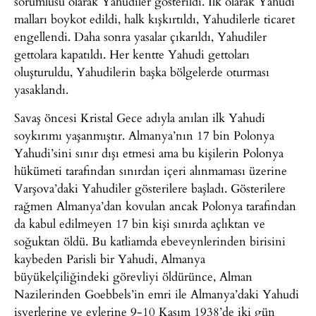
sorumlusu olarak Yahudiler gösterildi. İlk olarak Yahudi
malları boykot edildi, halk kışkırtıldı, Yahudilerle ticaret
engellendi. Daha sonra yasalar çıkarıldı, Yahudiler
gettolara kapatıldı. Her kentte Yahudi gettoları
oluşturuldu, Yahudilerin başka bölgelerde oturması
yasaklandı.
Savaş öncesi Kristal Gece adıyla anılan ilk Yahudi
soykırımı yaşanmıştır. Almanya’nın 17 bin Polonya
Yahudi’sini sınır dışı etmesi ama bu kişilerin Polonya
hükümeti tarafından sınırdan içeri alınmaması üzerine
Varşova’daki Yahudiler gösterilere başladı. Gösterilere
rağmen Almanya’dan kovulan ancak Polonya tarafından
da kabul edilmeyen 17 bin kişi sınırda açlıktan ve
soğuktan öldü. Bu katliamda ebeveynlerinden birisini
kaybeden Parisli bir Yahudi, Almanya
büyükelçiliğindeki görevliyi öldürünce, Alman
Nazilerinden Goebbels’in emri ile Almanya’daki Yahudi
işyerlerine ve evlerine 9-10 Kasım 1938’de iki gün