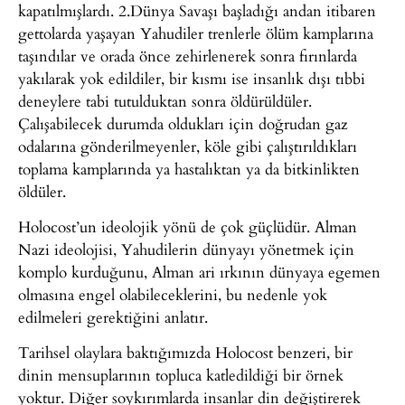
kapatılmışlardı. 2.Dünya Savaşı başladığı andan itibaren
gettolarda yaşayan Yahudiler trenlerle ölüm kamplarına
taşındılar ve orada önce zehirlenerek sonra fırınlarda
yakılarak yok edildiler, bir kısmı ise insanlık dışı tıbbi
deneylere tabi tutulduktan sonra öldürüldüler.
Çalışabilecek durumda oldukları için doğrudan gaz
odalarına gönderilmeyenler, köle gibi çalıştırıldıkları
toplama kamplarında ya hastalıktan ya da bitkinlikten
öldüler.
Holocost’un ideolojik yönü de çok güçlüdür. Alman
Nazi ideolojisi, Yahudilerin dünyayı yönetmek için
komplo kurduğunu, Alman ari ırkının dünyaya egemen
olmasına engel olabileceklerini, bu nedenle yok
edilmeleri gerektiğini anlatır.
Tarihsel olaylara baktığımızda Holocost benzeri, bir
dinin mensuplarının topluca katledildiği bir örnek
yoktur. Diğer soykırımlarda insanlar din değiştirerek