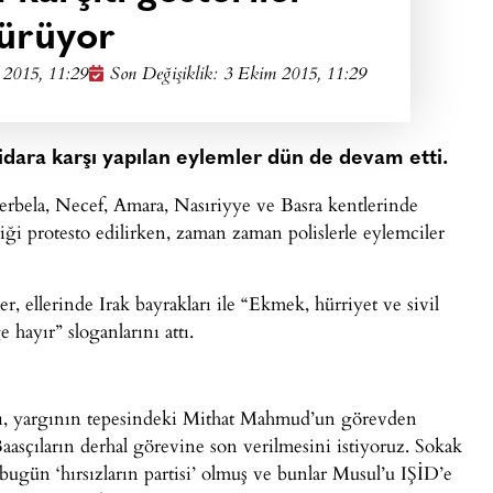
ürüyor
 2015, 11:29
Son Değişiklik: 3 Ekim 2015, 11:29
tidara karşı yapılan eylemler dün de devam etti.
erbela, Necef, Amara, Nasıriyye ve Basra kentlerinde
iği protesto edilirken, zaman zaman polislerle eylemciler
, ellerinde Irak bayrakları ile “Ekmek, hürriyet ve sivil
hayır” sloganlarını attı.
ası, yargının tepesindeki Mithat Mahmud’un görevden
asçıların derhal görevine son verilmesini istiyoruz. Sokak
bugün ‘hırsızların partisi’ olmuş ve bunlar Musul’u IŞİD’e