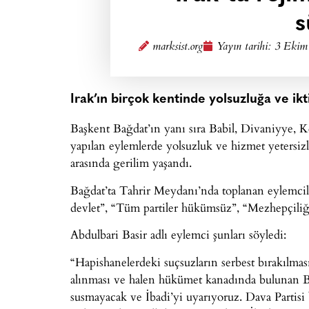
s
marksist.org
Yayın tarihi:
3 Ekim
Irak’ın birçok kentinde yolsuzluğa ve ik
Başkent Bağdat’ın yanı sıra Babil, Divaniyye, K
yapılan eylemlerde yolsuzluk ve hizmet yetersizl
arasında gerilim yaşandı.
Bağdat’ta Tahrir Meydanı’nda toplanan eylemciler
devlet”, “Tüm partiler hükümsüz”, “Mezhepçiliğe 
Abdulbari Basir adlı eylemci şunları söyledi:
“Hapishanelerdeki suçsuzların serbest bırakılm
alınması ve halen hükümet kanadında bulunan Ba
susmayacak ve İbadi’yi uyarıyoruz. Dava Partisi 