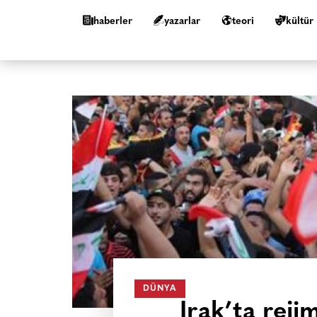
haberler
yazarlar
teori
kültür
DÜNYA
Irak’ta rejim