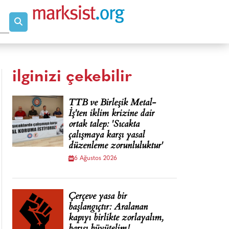
ilginizi çekebilir
TTB ve Birleşik Metal-
İş'ten iklim krizine dair
ortak talep: 'Sıcakta
çalışmaya karşı yasal
düzenleme zorunluluktur'
6 Ağustos 2026
Çerçeve yasa bir
başlangıçtır: Aralanan
kapıyı birlikte zorlayalım,