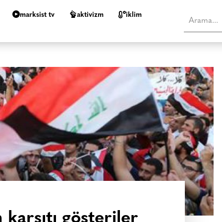
marksist tv
aktivizm
i̇klim
 karşıtı gösteriler