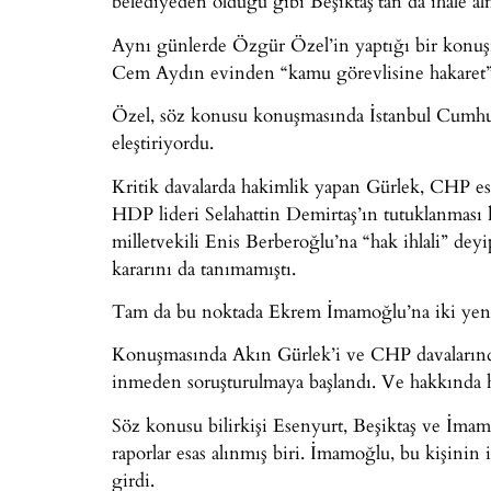
belediyeden olduğu gibi Beşiktaş’tan da ihale al
Aynı günlerde Özgür Özel’in yaptığı bir konu
Cem Aydın evinden “kamu görevlisine hakaret” s
Özel, söz konusu konuşmasında İstanbul Cumhuri
eleştiriyordu.
Kritik davalarda hakimlik yapan Gürlek, CHP esk
HDP lideri Selahattin Demirtaş’ın tutuklanması
milletvekili Enis Berberoğlu’na “hak ihlali” 
kararını da tanımamıştı.
Tam da bu noktada Ekrem İmamoğlu’na iki yeni 
Konuşmasında Akın Gürlek’i ve CHP davalarında 
inmeden soruşturulmaya başlandı. Ve hakkında hap
Söz konusu bilirkişi Esenyurt, Beşiktaş ve İma
raporlar esas alınmış biri. İmamoğlu, bu kişinin 
girdi.