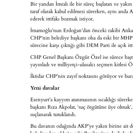
Bir yandan İmralı ile bir süreç başlatan ve yakı
taraf olarak kabul edilmesi sürerken, aynı anda
ederek ittifakı bozmak istiyor.
İmamoğlu’nun Erdoğan’dan önceki rakibi Ankar
CHP’nin belediye başkanı olsa da eski bir MHP’
sürecine karşı çıktığı gibi DEM Parti ile açık itt
CHP Genel Başkanı Özgür Özel ise sürece başta 
yayınladı ve milliyetçi-ulusalcı seçmen kitlesi Ö
İktidar CHP’nin zayıf noktasını görüyor ve bur
Yeni davalar
Esenyurt’a kayyım atanmasının sıcaklığı sürerke
başkanı Rıza Akpolat, ‘suç örgütüne üye olmak’, 
suçlanarak tutuklandı.
Bu davanın odağında AKP’ye yakın birine ait dev 