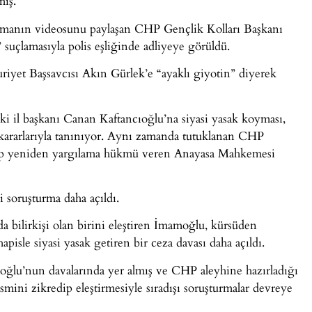
mış.
şmanın videosunu paylaşan CHP Gençlik Kolları Başkanı
uçlamasıyla polis eşliğinde adliyeye görüldü.
yet Başsavcısı Akın Gürlek’e “ayaklı giyotin” diyerek
i il başkanı Canan Kaftancıoğlu’na siyasi yasak koyması,
 kararlarıyla tanınıyor. Aynı zamanda tutuklanan CHP
deyip yeniden yargılama hükmü veren Anayasa Mahkemesi
soruşturma daha açıldı.
bilirkişi olan birini eleştiren İmamoğlu, kürsüden
isle siyasi yasak getiren bir ceza davası daha açıldı.
moğlu’nun davalarında yer almış ve CHP aleyhine hazırladığı
ismini zikredip eleştirmesiyle sıradışı soruşturmalar devreye