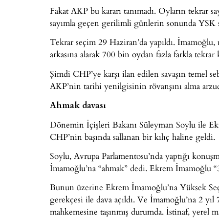
Fakat AKP bu kararı tanımadı. Oyların tekrar 
sayımla geçen gerilimli günlerin sonunda YSK se
Tekrar seçim 29 Haziran’da yapıldı. İmamoğlu, u
arkasına alarak 700 bin oydan fazla farkla tekrar 
Şimdi CHP’ye karşı ilan edilen savaşın temel seb
AKP’nin tarihi yenilgisinin rövanşını alma arzu
Ahmak davası
Dönemin İçişleri Bakanı Süleyman Soylu ile E
CHP’nin başında sallanan bir kılıç haline geldi.
Soylu, Avrupa Parlamentosu’nda yaptığı konuşma
İmamoğlu’na “ahmak” dedi. Ekrem İmamoğlu “31 M
Bunun üzerine Ekrem İmamoğlu’na Yüksek Seçim 
gerekçesi ile dava açıldı. Ve İmamoğlu’na 2 yıl 7 
mahkemesine taşınmış durumda. İstinaf, yerel m