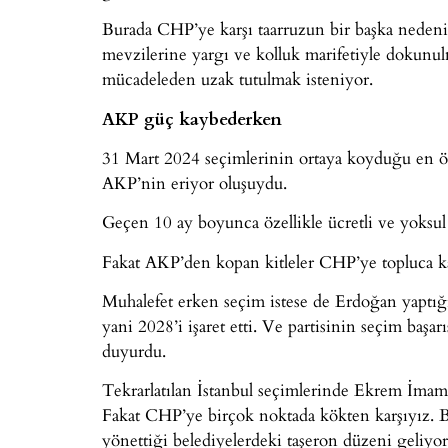
Burada CHP’ye karşı taarruzun bir başka nede
mevzilerine yargı ve kolluk marifetiyle dokunu
mücadeleden uzak tutulmak isteniyor.
AKP güç kaybederken
31 Mart 2024 seçimlerinin ortaya koyduğu en ön
AKP’nin eriyor oluşuydu.
Geçen 10 ay boyunca özellikle ücretli ve yoks
Fakat AKP’den kopan kitleler CHP’ye topluca 
Muhalefet erken seçim istese de Erdoğan yaptığ
yani 2028’i işaret etti. Ve partisinin seçim başa
duyurdu.
Tekrarlatılan İstanbul seçimlerinde Ekrem İmamo
Fakat CHP’ye birçok noktada kökten karşıyız. B
yönettiği belediyelerdeki taşeron düzeni geliyor