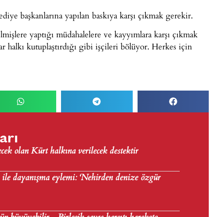
ediye başkanlarına yapılan baskıya karşı çıkmak gerekir.
ilmişlere yaptığı müdahalelere ve kayyımlara karşı çıkmak
r halkı kutuplaştırdığı gibi işçileri bölüyor. Herkes için
arı
ecek olan Kürt halkına verilecek destektir
ile dayanışma eylemi: ‘Nehirden denize özgür