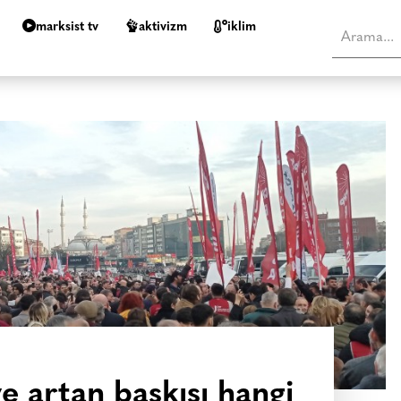
marksist tv
aktivizm
i̇klim
e artan baskısı hangi