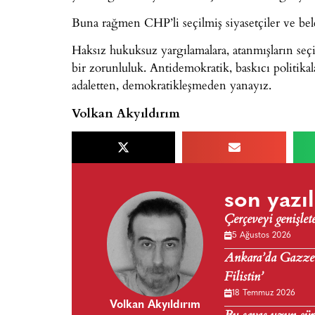
Buna rağmen CHP’li seçilmiş siyasetçiler ve bel
Haksız hukuksuz yargılamalara, atanmışların seç
bir zorunluluk. Antidemokratik, baskıcı politikala
adaletten, demokratikleşmeden yanayız.
Volkan Akyıldırım
son yazıl
Çerçeveyi genişlet
5 Ağustos 2026
Ankara’da Gazze 
Filistin’
18 Temmuz 2026
Volkan Akyıldırım