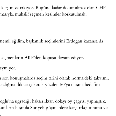
ni karşımıza çıkıyor. Bugüne kadar dokunulmaz olan CHP
lmasıyla, muhalif seçmen kesimler korkutulmak,
emli eğilim, başkanlık seçimlerini Erdoğan kazansa da
ul seçmenlerin AKP’den kopuşu devam ediyor.
kaymıyor.
ı son konuşmalarda seçim tarihi olarak normaldeki takvimi,
rısızlığına dikkat çekerek yüzden 50’ya ulaşma hedefini
ğlu’na uğradığı haksızlıktan dolayı oy çağrısı yapmıştık.
unların başında Suriyeli göçmenlere karşı ırkçı tutumu ve
.