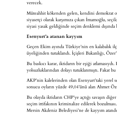
verecek.
Müteahhit kökenden gelen, kendini demokrat ola
siyasetçi olarak karşımıza çıkan İmamoğlu, seç
siyasi yasak geldiğinde seçim denklemi dışında k
Esenyurt’a atanan kayyım
Geçen Ekim ayında Türkiye’nin en kalabalık i
üyeliğinden tutuklandı. İçişleri Bakanlığı, Özer’
Bu baskıcı karar, iktidarın bir eşiği atlamasıyd
yolsuzluklarından dolayı tutuklanmıştı. Fakat bu
AKP’nin kalelerinden olan Esenyurt’taki yerel 
sonucu oyların yüzde 49,04’ünü alan Ahmet Öze
Bu olayda iktidarın CHP’ye açtığı savaşın diğ
seçim ittifakının kriminalize edilerek bozulması.
Mersin Akdeniz Belediyesi’ne de kayyım atandı