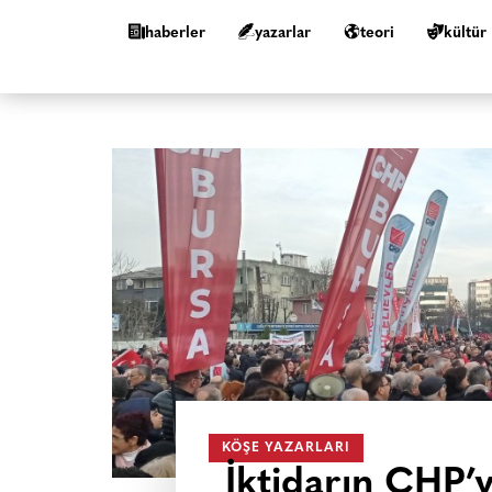
haberler
yazarlar
teori
kültür
KÖŞE YAZARLARI
İktidarın CHP’y