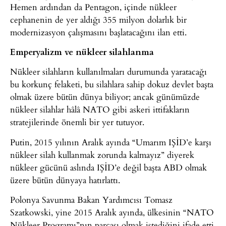
Hemen ardından da Pentagon, içinde nükleer
cephanenin de yer aldığı 355 milyon dolarlık bir
modernizasyon çalışmasını başlatacağını ilan etti.
Emperyalizm ve nükleer silahlanma
Nükleer silahların kullanılmaları durumunda yaratacağı
bu korkunç felaketi, bu silahlara sahip dokuz devlet başta
olmak üzere bütün dünya biliyor; ancak günümüzde
nükleer silahlar hâlâ NATO gibi askeri ittifakların
stratejilerinde önemli bir yer tutuyor.
Putin, 2015 yılının Aralık ayında “Umarım IŞİD’e karşı
nükleer silah kullanmak zorunda kalmayız” diyerek
nükleer gücünü aslında IŞİD’e değil başta ABD olmak
üzere bütün dünyaya hatırlattı.
Polonya Savunma Bakan Yardımcısı Tomasz
Szatkowski, yine 2015 Aralık ayında, ülkesinin “NATO
Nükleer Programı”nın parçası olmak istediğini ifade etti.